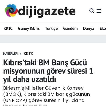
ADVERTORIAL
Hava Durumu
KKTC
Güney Kıbrıs
Türkiye
Gündem
Dünya
Ek
Dijigazete
Trafik Durumu
Dünya
Süper Lig Puan Durumu ve Fikstür
HABERLER
KKTC
Eğitim
Tüm Manşetler
Kıbrıs'taki BM Barış Gücü
Ekonomi
Son Dakika Haberleri
misyonunun görev süresi 1
yıl daha uzatıldı
Foto Galeri
Haber Arşivi
Birleşmiş Milletler Güvenlik Konseyi
GEZİ
(BMGK), Kıbrıs'taki BM barış gücünün
(UNFICYP) görev süresini 1 yıl daha
Güncel