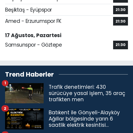
Beşiktaş - Eyüpspor
21:30
Amed - Erzurumspor FK
21:30
17 Ağustos, Pazartesi
Samsunspor - Göztepe
21:30
Trend Haberler
1
Trafik denetimleri: 430
sürücüye yasal işlem, 35 araç
trafikten men
2
Batıkent ile Gönyeli-Alayköy
Ağıllar bölgesinde yarın 6
saatlik elektrik kesintisi…