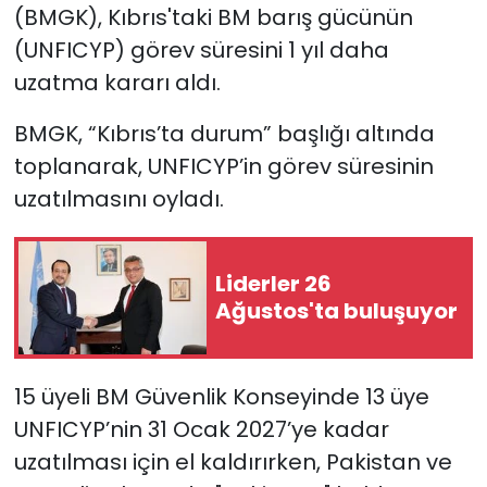
(BMGK), Kıbrıs'taki BM barış gücünün
(UNFICYP) görev süresini 1 yıl daha
SAĞLIK
uzatma kararı aldı.
Spor
BMGK, “Kıbrıs’ta durum” başlığı altında
Teknoloji
toplanarak, UNFICYP’in görev süresinin
uzatılmasını oyladı.
TÜRKiYE
Video Galeri
Liderler 26
Ağustos'ta buluşuyor
YAŞAM
Yazarlar
15 üyeli BM Güvenlik Konseyinde 13 üye
UNFICYP’nin 31 Ocak 2027’ye kadar
uzatılması için el kaldırırken, Pakistan ve