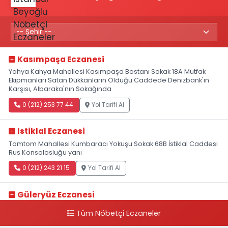
Kasımpaşa Eczanesi
Yahya Kahya Mahallesi Kasımpaşa Bostanı Sokak 18A Mutfak
Ekipmanları Satan Dükkanların Olduğu Caddede Denizbank'ın
Karşısı, Albaraka'nın Sokağında
0 (212) 253 77 44
Yol Tarifi Al
Istiklal Eczanesi
Tomtom Mahallesi Kumbaracı Yokuşu Sokak 68B İstiklal Caddesi
Rus Konsolosluğu yanı
0 (212) 243 21 15
Yol Tarifi Al
Güleryüz Eczanesi
Piripaşa Mahallesi Şaban Deresi Sokak 7 D Koç Müzesi Arkası-
Tüm Nöbetçi Eczaneler
kalaycıbahçe Meydana Doğru