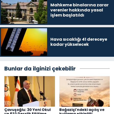
Mahkeme binalarına zarar
verenler hakkında yasal
işlem başlatıldı
Hava sıcaklığı 41 dereceye
kadar yükselecek
Bunlar da ilginizi çekebilir
Çavuşoğlu: 30 Yeni Okul
Boğaziçi'ndeki açılış ve
ve 622 Derslik Eğitime
kutlama etkinliği