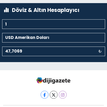
0 (212) 369 95 85
Yol Tarifi Al
Döviz & Altın Hesaplayıcı
₺