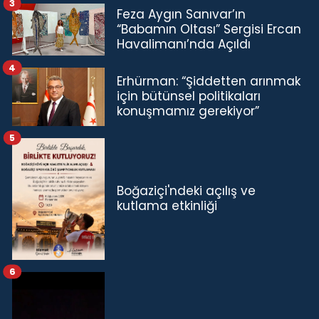
3
Feza Aygın Sanıvar’ın
“Babamın Oltası” Sergisi Ercan
Havalimanı’nda Açıldı
4
Erhürman: “Şiddetten arınmak
için bütünsel politikaları
konuşmamız gerekiyor”
5
Boğaziçi'ndeki açılış ve
kutlama etkinliği
6