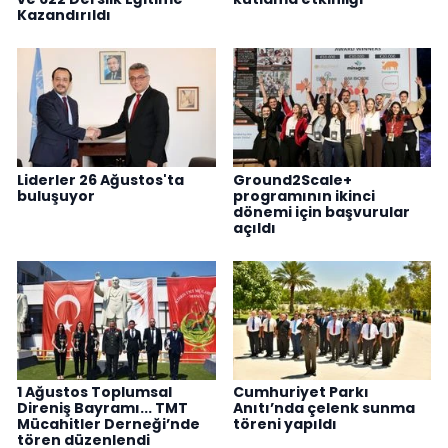
Kazandırıldı
Liderler 26 Ağustos'ta
Ground2Scale+
buluşuyor
programının ikinci
dönemi için başvurular
açıldı
1 Ağustos Toplumsal
Cumhuriyet Parkı
Direniş Bayramı... TMT
Anıtı’nda çelenk sunma
Mücahitler Derneği’nde
töreni yapıldı
tören düzenlendi