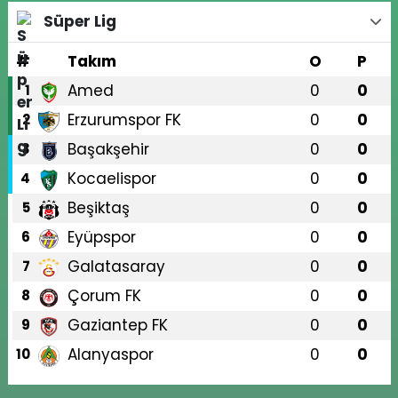
Süper Lig
#
Takım
O
P
Amed
0
0
1
Erzurumspor FK
0
0
2
Başakşehir
0
0
3
Kocaelispor
0
0
4
Beşiktaş
0
0
5
Eyüpspor
0
0
6
Galatasaray
0
0
7
Çorum FK
0
0
8
Gaziantep FK
0
0
9
Alanyaspor
0
0
10