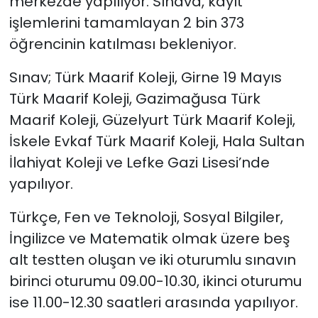
merkezde yapılıyor. Sınava, kayıt
işlemlerini tamamlayan 2 bin 373
SAĞLIK
öğrencinin katılması bekleniyor.
Spor
Sınav; Türk Maarif Koleji, Girne 19 Mayıs
Türk Maarif Koleji, Gazimağusa Türk
Teknoloji
Maarif Koleji, Güzelyurt Türk Maarif Koleji,
İskele Evkaf Türk Maarif Koleji, Hala Sultan
TÜRKiYE
İlahiyat Koleji ve Lefke Gazi Lisesi’nde
Video Galeri
yapılıyor.
YAŞAM
Türkçe, Fen ve Teknoloji, Sosyal Bilgiler,
İngilizce ve Matematik olmak üzere beş
Yazarlar
alt testten oluşan ve iki oturumlu sınavın
birinci oturumu 09.00-10.30, ikinci oturumu
ise 11.00-12.30 saatleri arasında yapılıyor.