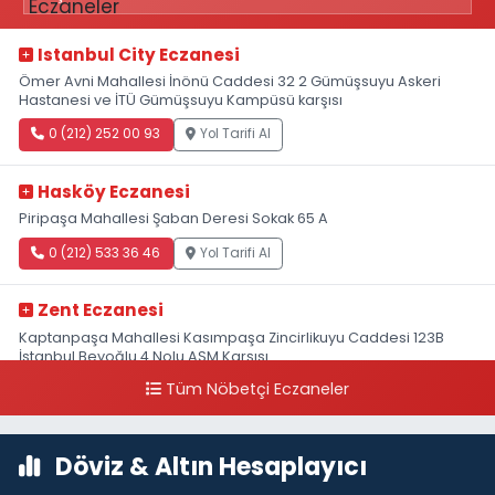
Istanbul City Eczanesi
Ömer Avni Mahallesi İnönü Caddesi 32 2 Gümüşsuyu Askeri
Hastanesi ve İTÜ Gümüşsuyu Kampüsü karşısı
0 (212) 252 00 93
Yol Tarifi Al
Hasköy Eczanesi
Piripaşa Mahallesi Şaban Deresi Sokak 65 A
0 (212) 533 36 46
Yol Tarifi Al
Zent Eczanesi
Kaptanpaşa Mahallesi Kasımpaşa Zincirlikuyu Caddesi 123B
İstanbul Beyoğlu 4 Nolu ASM Karşısı
Tüm Nöbetçi Eczaneler
0 (212) 297 96 92
Yol Tarifi Al
Döviz & Altın Hesaplayıcı