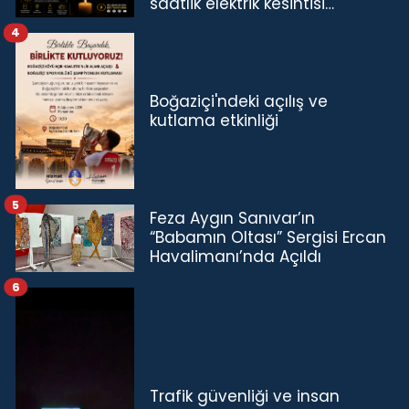
saatlik elektrik kesintisi…
4
Boğaziçi'ndeki açılış ve
kutlama etkinliği
5
Feza Aygın Sanıvar’ın
“Babamın Oltası” Sergisi Ercan
Havalimanı’nda Açıldı
6
Trafik güvenliği ve insan