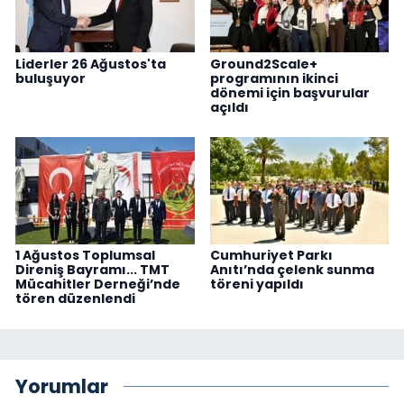
Liderler 26 Ağustos'ta
Ground2Scale+
buluşuyor
programının ikinci
dönemi için başvurular
açıldı
1 Ağustos Toplumsal
Cumhuriyet Parkı
Direniş Bayramı... TMT
Anıtı’nda çelenk sunma
Mücahitler Derneği’nde
töreni yapıldı
tören düzenlendi
Yorumlar