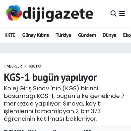
ADVERTORIAL
Hava Durumu
KKTC
Güney Kıbrıs
Türkiye
Gündem
Dünya
Ek
Dijigazete
Trafik Durumu
Dünya
Süper Lig Puan Durumu ve Fikstür
HABERLER
KKTC
Eğitim
Tüm Manşetler
KGS-1 bugün yapılıyor
Ekonomi
Son Dakika Haberleri
Kolej Giriş Sınavı’nın (KGS) birinci
basamağı KGS-1, bugün ülke genelinde 7
Foto Galeri
Haber Arşivi
merkezde yapılıyor. Sınava, kayıt
işlemlerini tamamlayan 2 bin 373
GEZİ
öğrencinin katılması bekleniyor.
Güncel