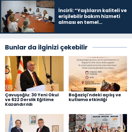
İncirli: “Yaşlıların kaliteli ve
erişilebilir bakım hizmeti
alması en temel
önceliğimiz”
Bunlar da ilginizi çekebilir
Çavuşoğlu: 30 Yeni Okul
Boğaziçi'ndeki açılış ve
ve 622 Derslik Eğitime
kutlama etkinliği
Kazandırıldı