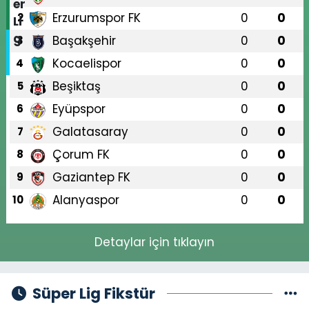
Erzurumspor FK
0
0
2
Başakşehir
0
0
3
Kocaelispor
0
0
4
Beşiktaş
0
0
5
Eyüpspor
0
0
6
Galatasaray
0
0
7
Çorum FK
0
0
8
Gaziantep FK
0
0
9
Alanyaspor
0
0
10
Detaylar için tıklayın
Süper Lig Fikstür