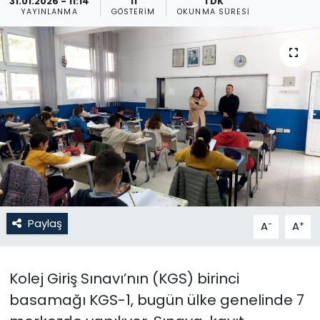
31.01.2026 - 11:14
11
1 DK
YAYINLANMA
GÖSTERIM
OKUNMA SÜRESI
Gündem
KKTC
KKTC YEREL SEÇİM 2018
Kültür Sanat
Magazin
Moda
Paylaş
-
+
A
A
Nöbetçi Eczaneler
Kolej Giriş Sınavı’nın (KGS) birinci
Otomobil Dünyası
basamağı KGS-1, bugün ülke genelinde 7
Politika