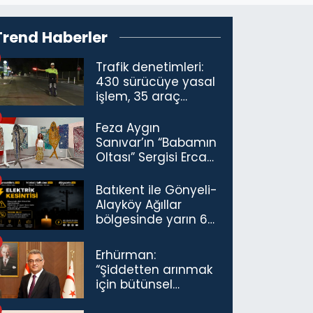
Trend Haberler
Trafik denetimleri:
430 sürücüye yasal
işlem, 35 araç
trafikten men
Feza Aygın
Sanıvar’ın “Babamın
Oltası” Sergisi Ercan
Havalimanı’nda
Açıldı
Batıkent ile Gönyeli-
Alayköy Ağıllar
bölgesinde yarın 6
saatlik elektrik
kesintisi…
Erhürman:
“Şiddetten arınmak
için bütünsel
politikaları