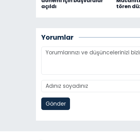
dönemi için başvurular
Mücahitl
açıldı
tören dü
Yorumlar
Gönder