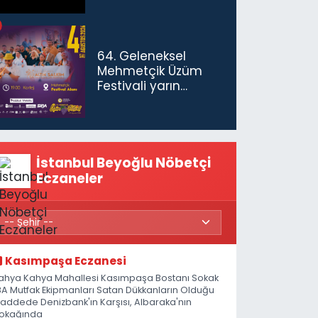
64. Geleneksel
Mehmetçik Üzüm
Festivali yarın
başlıyor
İstanbul Beyoğlu Nöbetçi
Eczaneler
Kasımpaşa Eczanesi
ahya Kahya Mahallesi Kasımpaşa Bostanı Sokak
8A Mutfak Ekipmanları Satan Dükkanların Olduğu
addede Denizbank'ın Karşısı, Albaraka'nın
okağında