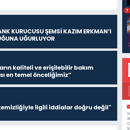
7
ANK KURUCUSU ŞEMSİ KAZIM ERKMAN’I
UĞUNA UĞURLUYOR
ların kaliteli ve erişilebilir bakım
sı en temel önceliğimiz”
emizliğiyle ilgili iddialar doğru değil"
Y
1
C
S