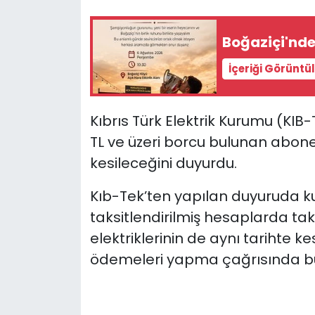
SAĞLIK
Boğaziçi'ndek
Spor
İçeriği Görüntü
Teknoloji
Kıbrıs Türk Elektrik Kurumu (KIB
TÜRKiYE
TL ve üzeri borcu bulunan abonele
kesileceğini duyurdu.
Video Galeri
Kıb-Tek’ten yapılan duyuruda
k
YAŞAM
taksitlendirilmiş hesaplarda tak
elektriklerinin de aynı tarihte ke
Yazarlar
ödemeleri yapma çağrısında b