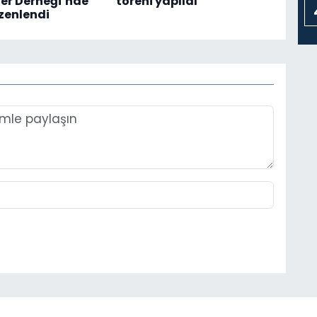
er Derneği’nde
töreni yapıldı
zenlendi