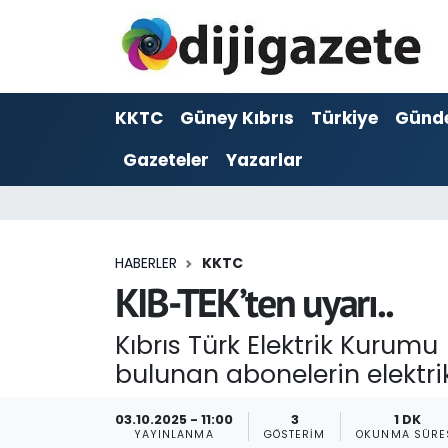
ADVERTORIAL
Hava Durumu
KKTC
Güney Kıbrıs
Türkiye
Günd
Dijigazete
Trafik Durumu
Gazeteler
Yazarlar
Dünya
Süper Lig Puan Durumu ve Fikstür
Eğitim
Tüm Manşetler
HABERLER
KKTC
Ekonomi
Son Dakika Haberleri
KIB-TEK’ten uyarı..
Foto Galeri
Haber Arşivi
Kıbrıs Türk Elektrik Kurumu
bulunan abonelerin elektrik
GEZİ
03.10.2025 - 11:00
3
1 DK
Güncel
YAYINLANMA
GÖSTERIM
OKUNMA SÜRE