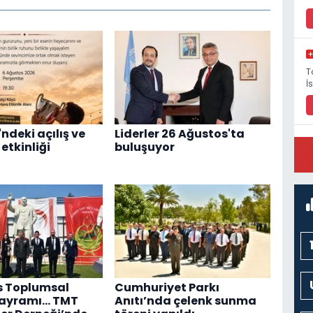
T
İ
ndeki açılış ve
Liderler 26 Ağustos'ta
etkinliği
buluşuyor
P
M
s Toplumsal
Cumhuriyet Parkı
Bayramı... TMT
Anıtı’nda çelenk sunma