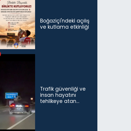
konuşmamız
gerekiyor”
Boğaziçi'ndeki açılış
ve kutlama etkinliği
Trafik güvenliği ve
insan hayatını
tehlikeye atan
sürücü ve yolcuya
ceza...