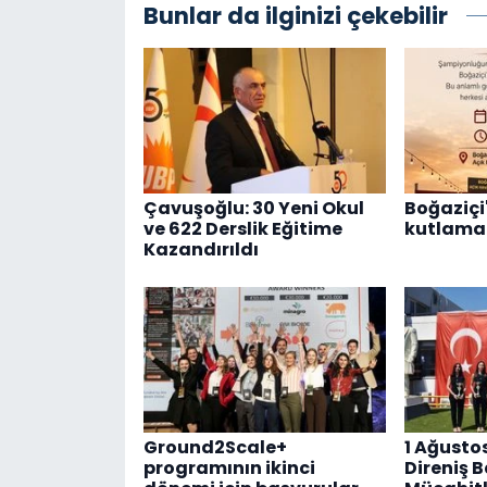
Bunlar da ilginizi çekebilir
Çavuşoğlu: 30 Yeni Okul
Boğaziçi'
ve 622 Derslik Eğitime
kutlama 
Kazandırıldı
Ground2Scale+
1 Ağusto
programının ikinci
Direniş 