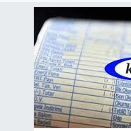
Gündem
KKTC
KKTC YEREL SEÇİM 2018
Kültür Sanat
Magazin
Moda
Nöbetçi Eczaneler
Otomobil Dünyası
Politika