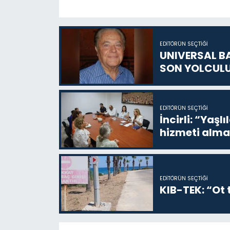
EDITÖRÜN SEÇTIĞI
UNIVERSAL B
SON YOLCUL
EDITÖRÜN SEÇTIĞI
İncirli: “Yaşlı
hizmeti alma
EDITÖRÜN SEÇTIĞI
KIB-TEK: “Ot t