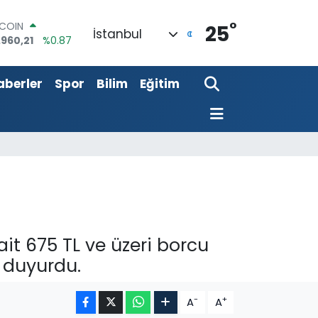
°
TCOIN
25
İstanbul
.960,21
%0.87
LAR
,7436
%0.18
aberler
Spor
Bilim
Eğitim
RO
,2510
%0.32
ERLİN
,4811
%0.38
AM ALTIN
48.99
%2.59
ST100
.779
%-14
ait 675 TL ve üzeri borcu
i duyurdu.
-
+
A
A