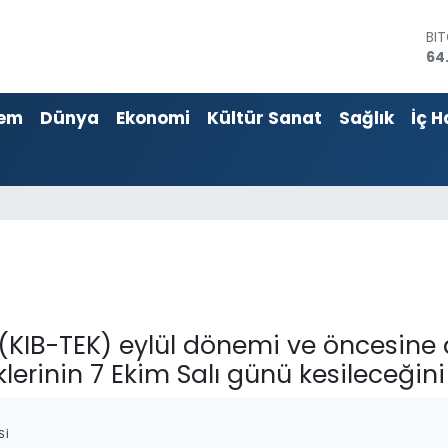
BI
64
DO
47
em
Dünya
Ekonomi
Kültür Sanat
Sağlık
İç H
EU
55
ST
64
GR
66
Bİ
13
 (KIB-TEK) eylül dönemi ve öncesine 
lerinin 7 Ekim Salı günü kesileceğin
SI