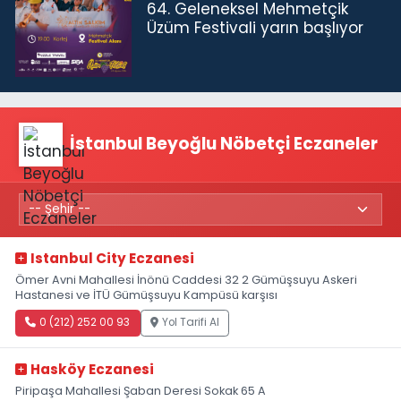
64. Geleneksel Mehmetçik
Üzüm Festivali yarın başlıyor
İstanbul Beyoğlu Nöbetçi Eczaneler
Istanbul City Eczanesi
Ömer Avni Mahallesi İnönü Caddesi 32 2 Gümüşsuyu Askeri
Hastanesi ve İTÜ Gümüşsuyu Kampüsü karşısı
0 (212) 252 00 93
Yol Tarifi Al
Hasköy Eczanesi
Piripaşa Mahallesi Şaban Deresi Sokak 65 A