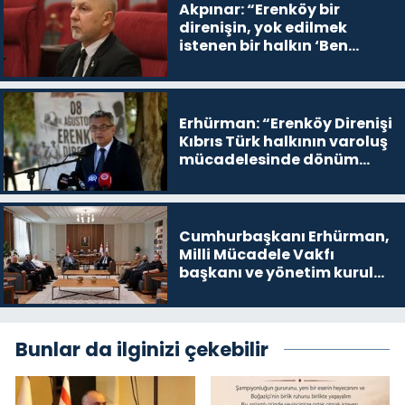
Akpınar: “Erenköy bir
direnişin, yok edilmek
istenen bir halkın ‘Ben
buradayım ve var olmaya
devam edeceğim’ dediği
yer
Erhürman: “Erenköy Direnişi
Kıbrıs Türk halkının varoluş
mücadelesinde dönüm
noktalarından biri”
Cumhurbaşkanı Erhürman,
Milli Mücadele Vakfı
başkanı ve yönetim kurulu
üyelerini kabul etti
Bunlar da ilginizi çekebilir