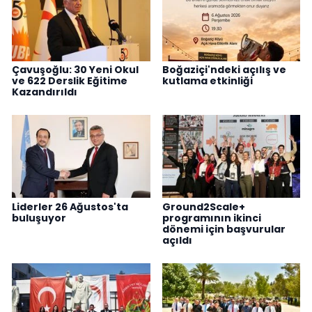
Çavuşoğlu: 30 Yeni Okul
Boğaziçi'ndeki açılış ve
ve 622 Derslik Eğitime
kutlama etkinliği
Kazandırıldı
Liderler 26 Ağustos'ta
Ground2Scale+
buluşuyor
programının ikinci
dönemi için başvurular
açıldı