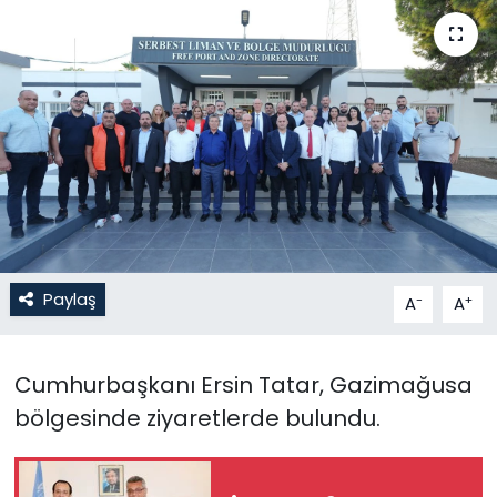
Gündem
KKTC
KKTC YEREL SEÇİM 2018
Kültür Sanat
Magazin
Paylaş
-
+
A
A
Moda
Nöbetçi Eczaneler
Cumhurbaşkanı Ersin Tatar, Gazimağusa
bölgesinde ziyaretlerde bulundu.
Otomobil Dünyası
Politika