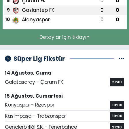
Çorum FK
0
0
8
Gaziantep FK
0
0
9
Alanyaspor
0
0
10
Detaylar için tıklayın
Süper Lig Fikstür
14 Ağustos, Cuma
Galatasaray - Çorum FK
21:30
15 Ağustos, Cumartesi
Konyaspor - Rizespor
19:00
Kasımpaşa - Trabzonspor
19:00
Gençlerbirliği S.K. - Fenerbahçe
21:30