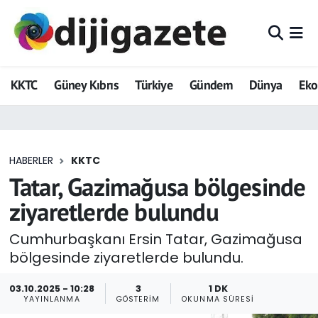
ADVERTORIAL
Hava Durumu
KKTC
Güney Kıbrıs
Türkiye
Gündem
Dünya
Ek
Dijigazete
Trafik Durumu
Dünya
Süper Lig Puan Durumu ve Fikstür
HABERLER
KKTC
Eğitim
Tüm Manşetler
Tatar, Gazimağusa bölgesinde
Ekonomi
Son Dakika Haberleri
ziyaretlerde bulundu
Foto Galeri
Haber Arşivi
Cumhurbaşkanı Ersin Tatar, Gazimağusa
bölgesinde ziyaretlerde bulundu.
GEZİ
03.10.2025 - 10:28
3
1 DK
YAYINLANMA
GÖSTERIM
OKUNMA SÜRESI
Güncel