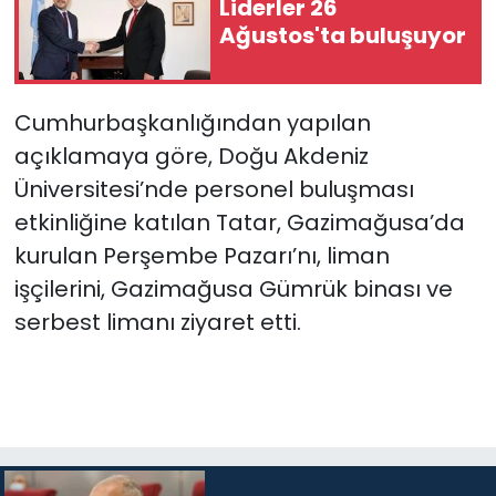
Liderler 26
Ağustos'ta buluşuyor
SAĞLIK
Spor
Cumhurbaşkanlığından yapılan
açıklamaya göre, Doğu Akdeniz
Teknoloji
Üniversitesi’nde personel buluşması
etkinliğine katılan Tatar, Gazimağusa’da
TÜRKiYE
kurulan Perşembe Pazarı’nı, liman
Video Galeri
işçilerini, Gazimağusa Gümrük binası ve
serbest limanı ziyaret etti.
YAŞAM
Yazarlar