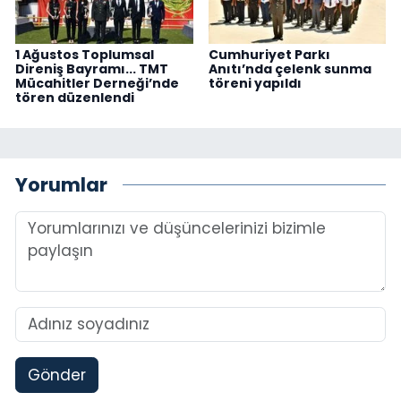
1 Ağustos Toplumsal
Cumhuriyet Parkı
Direniş Bayramı... TMT
Anıtı’nda çelenk sunma
Mücahitler Derneği’nde
töreni yapıldı
tören düzenlendi
Yorumlar
Gönder