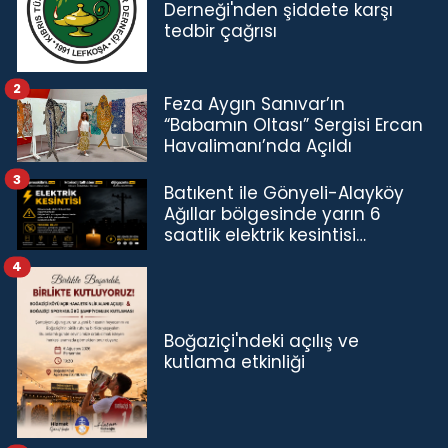
Derneği'nden şiddete karşı
tedbir çağrısı
2
Feza Aygın Sanıvar’ın
“Babamın Oltası” Sergisi Ercan
Havalimanı’nda Açıldı
3
Batıkent ile Gönyeli-Alayköy
Ağıllar bölgesinde yarın 6
saatlik elektrik kesintisi…
4
Boğaziçi'ndeki açılış ve
kutlama etkinliği