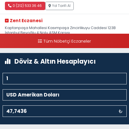
0 (212) 533 36 46
Yol Tarifi Al
Zent Eczanesi
Kaptanpaşa Mahallesi Kasımpaşa Zincirlikuyu Caddesi 123B
İstanbul Beyoğlu 4 Nolu ASM Karşısı
Tüm Nöbetçi Eczaneler
0 (212) 297 96 92
Yol Tarifi Al
Döviz & Altın Hesaplayıcı
₺