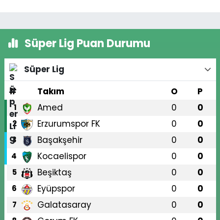
Süper Lig Puan Durumu
Süper Lig
#
Takım
O
P
Amed
0
0
1
Erzurumspor FK
0
0
2
Başakşehir
0
0
3
Kocaelispor
0
0
4
Beşiktaş
0
0
5
Eyüpspor
0
0
6
Galatasaray
0
0
7