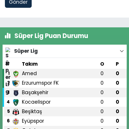
Gönder
Süper Lig Puan Durumu
Süper Lig
#
Takım
O
P
Amed
0
0
1
Erzurumspor FK
0
0
2
Başakşehir
0
0
3
Kocaelispor
0
0
4
Beşiktaş
0
0
5
Eyüpspor
0
0
6