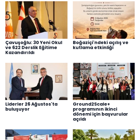
Çavuşoğlu: 30 Yeni Okul
Boğaziçi'ndeki açılış ve
ve 622 Derslik Eğitime
kutlama etkinliği
Kazandırıldı
Liderler 26 Ağustos'ta
Ground2Scale+
buluşuyor
programının ikinci
dönemi için başvurular
açıldı