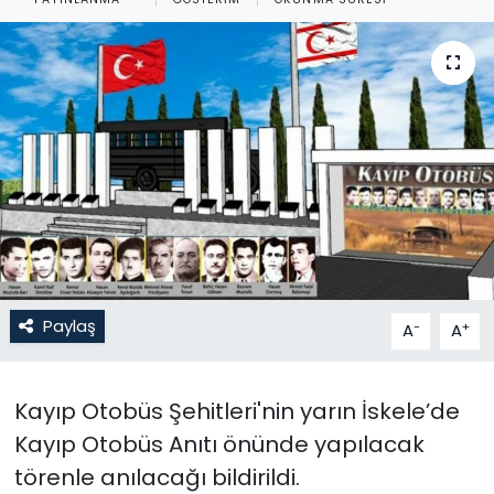
Gündem
KKTC
KKTC YEREL SEÇİM 2018
Kültür Sanat
Magazin
Moda
Paylaş
-
+
A
A
Nöbetçi Eczaneler
Kayıp Otobüs Şehitleri'nin yarın İskele’de
Otomobil Dünyası
Kayıp Otobüs Anıtı önünde yapılacak
törenle anılacağı bildirildi.
Politika