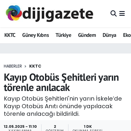
ADVERTORIAL
Hava Durumu
KKTC
Güney Kıbrıs
Türkiye
Gündem
Dünya
Ek
Dijigazete
Trafik Durumu
Dünya
Süper Lig Puan Durumu ve Fikstür
HABERLER
KKTC
Eğitim
Tüm Manşetler
Kayıp Otobüs Şehitleri yarın
Ekonomi
Son Dakika Haberleri
törenle anılacak
Foto Galeri
Haber Arşivi
Kayıp Otobüs Şehitleri'nin yarın İskele’de
Kayıp Otobüs Anıtı önünde yapılacak
GEZİ
törenle anılacağı bildirildi.
Güncel
12.05.2025 - 11:10
2
1 DK
YAYINLANMA
GÖSTERIM
OKUNMA SÜRESI