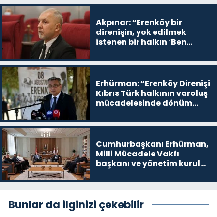
Akpınar: “Erenköy bir
direnişin, yok edilmek
istenen bir halkın ‘Ben
buradayım ve var olmaya
devam edeceğim’ dediği
yer
Erhürman: “Erenköy Direnişi
Kıbrıs Türk halkının varoluş
mücadelesinde dönüm
noktalarından biri”
Cumhurbaşkanı Erhürman,
Milli Mücadele Vakfı
başkanı ve yönetim kurulu
üyelerini kabul etti
Bunlar da ilginizi çekebilir