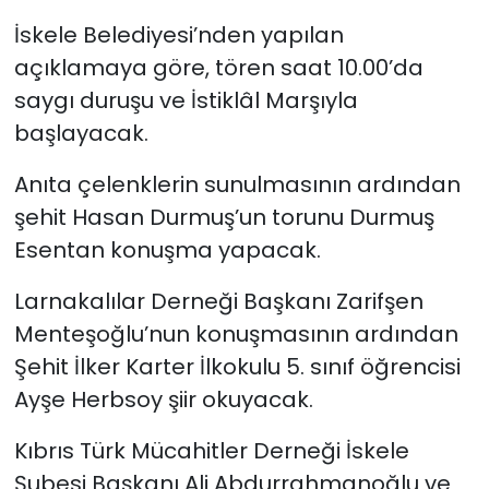
İskele Belediyesi’nden yapılan
SAĞLIK
açıklamaya göre, tören saat 10.00’da
saygı duruşu ve İstiklâl Marşıyla
Spor
başlayacak.
Teknoloji
Anıta çelenklerin sunulmasının ardından
şehit Hasan Durmuş’un torunu Durmuş
TÜRKiYE
Esentan konuşma yapacak.
Video Galeri
Larnakalılar Derneği Başkanı Zarifşen
YAŞAM
Menteşoğlu’nun konuşmasının ardından
Şehit İlker Karter İlkokulu 5. sınıf öğrencisi
Yazarlar
Ayşe Herbsoy şiir okuyacak.
Kıbrıs Türk Mücahitler Derneği İskele
Şubesi Başkanı Ali Abdurrahmanoğlu ve