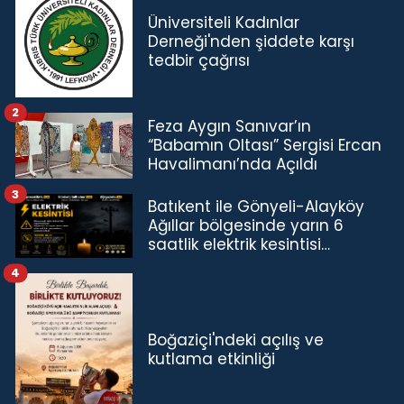
Üniversiteli Kadınlar
Derneği'nden şiddete karşı
tedbir çağrısı
2
Feza Aygın Sanıvar’ın
“Babamın Oltası” Sergisi Ercan
Havalimanı’nda Açıldı
3
Batıkent ile Gönyeli-Alayköy
Ağıllar bölgesinde yarın 6
saatlik elektrik kesintisi…
4
Boğaziçi'ndeki açılış ve
kutlama etkinliği