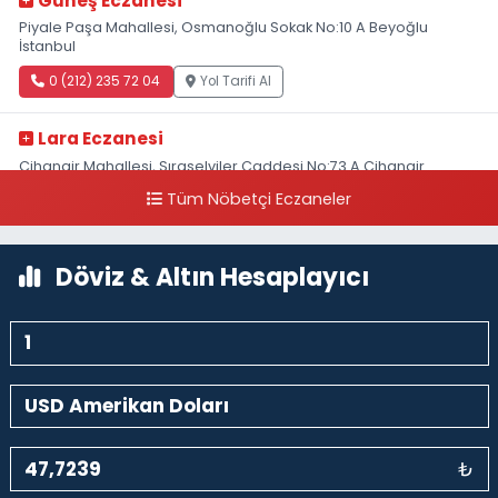
Güneş Eczanesi
Piyale Paşa Mahallesi, Osmanoğlu Sokak No:10 A Beyoğlu
İstanbul
0 (212) 235 72 04
Yol Tarifi Al
Lara Eczanesi
Cihangir Mahallesi, Sıraselviler Caddesi No:73 A Cihangir
Beyoğlu İstanbul
Tüm Nöbetçi Eczaneler
0 (212) 293 90 86
Yol Tarifi Al
Döviz & Altın Hesaplayıcı
₺