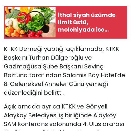
SAĞLIK
İthal siyah üzümde
limit üstü,
Spor
molehiyada ise
tavsiye dışı bitki
koruma ürünü tespit
Teknoloji
KTKK Derneği yaptığı açıklamada, KTKK
edildi
Başkanı Turhan Dülgeroğlu ve
TÜRKiYE
Gazimağusa Şube Başkanı Sevinç
Video Galeri
Boztuna tarafından Salamis Bay Hotel’de
8. Geleneksel Anneler Günü yemeği
YAŞAM
düzenlediğini belirtti.
Yazarlar
Açıklamada ayrıca KTKK ve Gönyeli
Alayköy Belediyesi iş birliğinde Alayköy
SAM konferans salonunda 4. Uluslararası