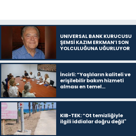
UNIVERSAL BANK KURUCUSU
ŞEMSİ KAZIM ERKMAN’I SON
YOLCULUĞUNA UĞURLUYOR
İncirli: “Yaşlıların kaliteli ve
erişilebilir bakım hizmeti
alması en temel
önceliğimiz”
KIB-TEK: “Ot temizliğiyle
ilgili iddialar doğru değil"