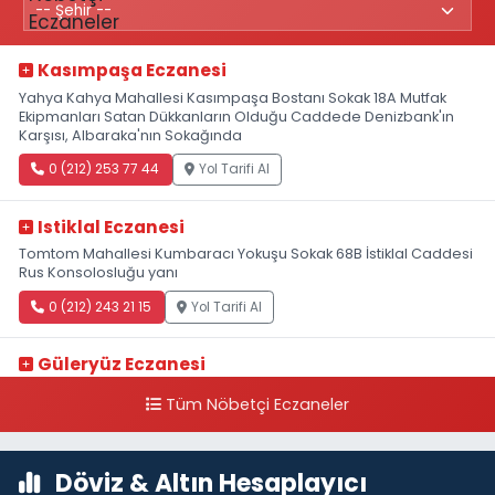
Kasımpaşa Eczanesi
Yahya Kahya Mahallesi Kasımpaşa Bostanı Sokak 18A Mutfak
Ekipmanları Satan Dükkanların Olduğu Caddede Denizbank'ın
Karşısı, Albaraka'nın Sokağında
0 (212) 253 77 44
Yol Tarifi Al
Istiklal Eczanesi
Tomtom Mahallesi Kumbaracı Yokuşu Sokak 68B İstiklal Caddesi
Rus Konsolosluğu yanı
0 (212) 243 21 15
Yol Tarifi Al
Güleryüz Eczanesi
Piripaşa Mahallesi Şaban Deresi Sokak 7 D Koç Müzesi Arkası-
Tüm Nöbetçi Eczaneler
kalaycıbahçe Meydana Doğru
0 (212) 369 95 85
Yol Tarifi Al
Döviz & Altın Hesaplayıcı