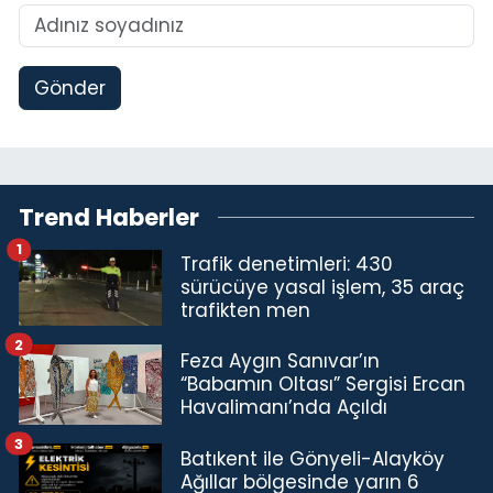
Gönder
Trend Haberler
1
Trafik denetimleri: 430
sürücüye yasal işlem, 35 araç
trafikten men
2
Feza Aygın Sanıvar’ın
“Babamın Oltası” Sergisi Ercan
Havalimanı’nda Açıldı
3
Batıkent ile Gönyeli-Alayköy
Ağıllar bölgesinde yarın 6