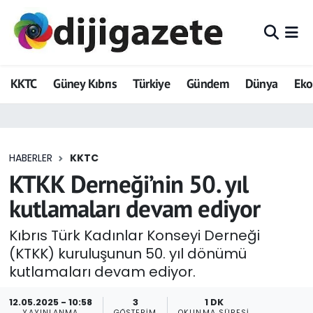
ADVERTORIAL
Hava Durumu
KKTC
Güney Kıbrıs
Türkiye
Gündem
Dünya
Ek
Dijigazete
Trafik Durumu
Dünya
Süper Lig Puan Durumu ve Fikstür
HABERLER
KKTC
Eğitim
Tüm Manşetler
KTKK Derneği’nin 50. yıl
Ekonomi
Son Dakika Haberleri
kutlamaları devam ediyor
Foto Galeri
Haber Arşivi
Kıbrıs Türk Kadınlar Konseyi Derneği
(KTKK) kuruluşunun 50. yıl dönümü
GEZİ
kutlamaları devam ediyor.
Güncel
12.05.2025 - 10:58
3
1 DK
YAYINLANMA
GÖSTERIM
OKUNMA SÜRESI