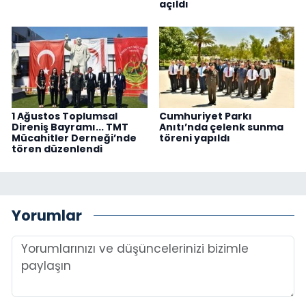
açıldı
1 Ağustos Toplumsal
Cumhuriyet Parkı
Direniş Bayramı... TMT
Anıtı’nda çelenk sunma
Mücahitler Derneği’nde
töreni yapıldı
tören düzenlendi
Yorumlar