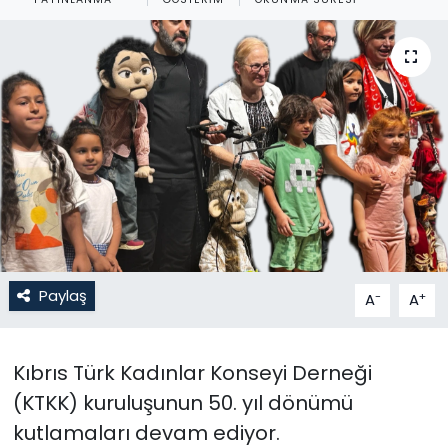
Gündem
KKTC
KKTC YEREL SEÇİM 2018
Kültür Sanat
Magazin
Moda
Paylaş
-
+
A
A
Nöbetçi Eczaneler
Kıbrıs Türk Kadınlar Konseyi Derneği
Otomobil Dünyası
(KTKK) kuruluşunun 50. yıl dönümü
kutlamaları devam ediyor.
Politika