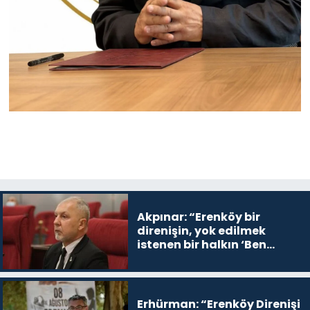
Akpınar: “Erenköy bir
direnişin, yok edilmek
istenen bir halkın ‘Ben
buradayım ve var olmaya
devam edeceğim’ dediği
yer
Erhürman: “Erenköy Direnişi