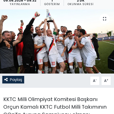
09.06.2026 - 09:32
1
2 DK
YAYINLANMA
GÖSTERIM
OKUNMA SÜRESI
Gündem
KKTC
KKTC YEREL SEÇİM 2018
Kültür Sanat
Magazin
Moda
Paylaş
-
+
A
A
Nöbetçi Eczaneler
KKTC Milli Olimpiyat Komitesi Başkanı
Otomobil Dünyası
Orçun Kamalı KKTC Futbol Milli Takımının
Politika