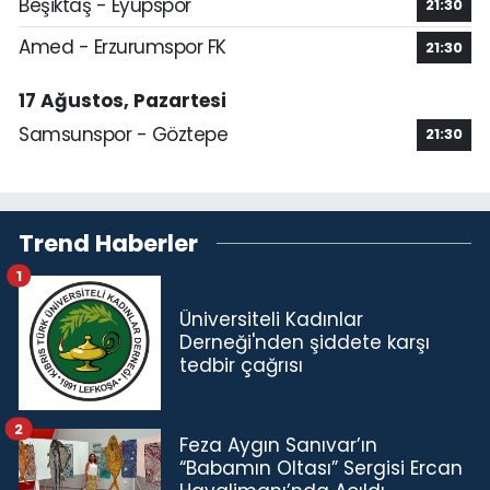
Beşiktaş - Eyüpspor
21:30
Amed - Erzurumspor FK
21:30
17 Ağustos, Pazartesi
Samsunspor - Göztepe
21:30
Trend Haberler
1
Üniversiteli Kadınlar
Derneği'nden şiddete karşı
tedbir çağrısı
2
Feza Aygın Sanıvar’ın
“Babamın Oltası” Sergisi Ercan