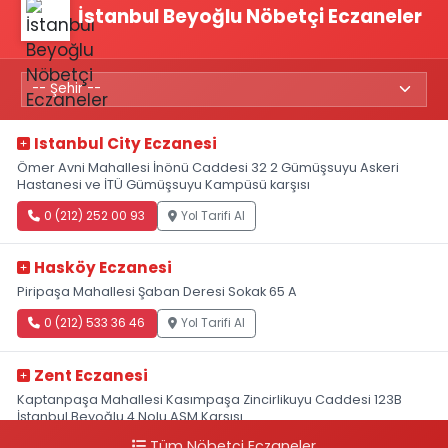
İstanbul Beyoğlu Nöbetçi Eczaneler
Istanbul City Eczanesi
Ömer Avni Mahallesi İnönü Caddesi 32 2 Gümüşsuyu Askeri
Hastanesi ve İTÜ Gümüşsuyu Kampüsü karşısı
0 (212) 252 00 93
Yol Tarifi Al
Hasköy Eczanesi
Piripaşa Mahallesi Şaban Deresi Sokak 65 A
0 (212) 533 36 46
Yol Tarifi Al
Zent Eczanesi
Kaptanpaşa Mahallesi Kasımpaşa Zincirlikuyu Caddesi 123B
İstanbul Beyoğlu 4 Nolu ASM Karşısı
Tüm Nöbetçi Eczaneler
0 (212) 297 96 92
Yol Tarifi Al