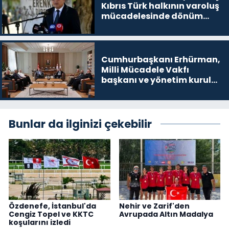
Kıbrıs Türk halkının varoluş
mücadelesinde dönüm
noktalarından biri”
Cumhurbaşkanı Erhürman,
Milli Mücadele Vakfı
başkanı ve yönetim kurulu
üyelerini kabul etti
Bunlar da ilginizi çekebilir
Özdenefe, İstanbul'da
Nehir ve Zarif'den
Cengiz Topel ve KKTC
Avrupada Altın Madalya
koşularını izledi