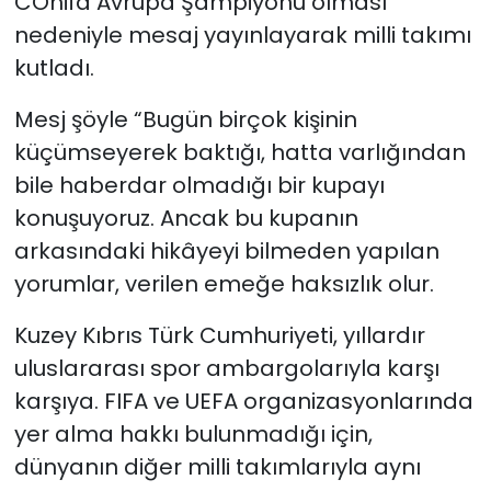
COnifa Avrupa Şampiyonu olması
nedeniyle mesaj yayınlayarak milli takımı
SAĞLIK
kutladı.
Spor
Mesj şöyle “Bugün birçok kişinin
küçümseyerek baktığı, hatta varlığından
Teknoloji
bile haberdar olmadığı bir kupayı
konuşuyoruz. Ancak bu kupanın
TÜRKiYE
arkasındaki hikâyeyi bilmeden yapılan
Video Galeri
yorumlar, verilen emeğe haksızlık olur.
YAŞAM
Kuzey Kıbrıs Türk Cumhuriyeti, yıllardır
uluslararası spor ambargolarıyla karşı
Yazarlar
karşıya. FIFA ve UEFA organizasyonlarında
yer alma hakkı bulunmadığı için,
dünyanın diğer milli takımlarıyla aynı