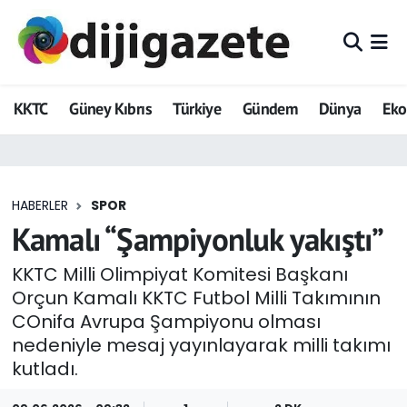
ADVERTORIAL
Hava Durumu
KKTC
Güney Kıbrıs
Türkiye
Gündem
Dünya
Ek
Dijigazete
Trafik Durumu
Dünya
Süper Lig Puan Durumu ve Fikstür
HABERLER
SPOR
Eğitim
Tüm Manşetler
Kamalı “Şampiyonluk yakıştı”
Ekonomi
Son Dakika Haberleri
KKTC Milli Olimpiyat Komitesi Başkanı
Orçun Kamalı KKTC Futbol Milli Takımının
Foto Galeri
Haber Arşivi
COnifa Avrupa Şampiyonu olması
nedeniyle mesaj yayınlayarak milli takımı
GEZİ
kutladı.
Güncel