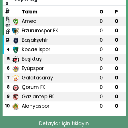
#
Takım
O
P
Amed
0
0
1
Erzurumspor FK
0
0
2
Başakşehir
0
0
3
Kocaelispor
0
0
4
Beşiktaş
0
0
5
Eyüpspor
0
0
6
Galatasaray
0
0
7
Çorum FK
0
0
8
Gaziantep FK
0
0
9
Alanyaspor
0
0
10
Detaylar için tıklayın