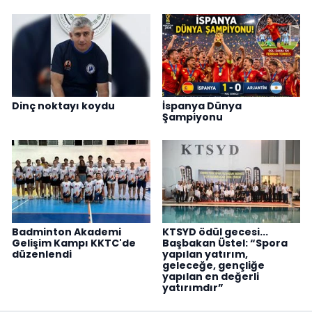
Dinç noktayı koydu
İspanya Dünya
Şampiyonu
Badminton Akademi
KTSYD ödül gecesi...
Gelişim Kampı KKTC'de
Başbakan Üstel: “Spora
düzenlendi
yapılan yatırım,
geleceğe, gençliğe
yapılan en değerli
yatırımdır”