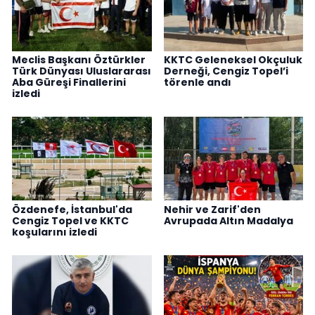
Meclis Başkanı Öztürkler
KKTC Geleneksel Okçuluk
Türk Dünyası Uluslararası
Derneği, Cengiz Topel’i
Aba Güreşi Finallerini
törenle andı
izledi
Özdenefe, İstanbul'da
Nehir ve Zarif'den
Cengiz Topel ve KKTC
Avrupada Altın Madalya
koşularını izledi