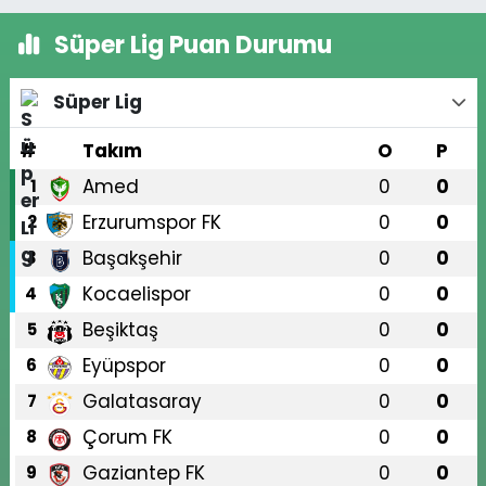
Süper Lig Puan Durumu
Süper Lig
#
Takım
O
P
Amed
0
0
1
Erzurumspor FK
0
0
2
Başakşehir
0
0
3
Kocaelispor
0
0
4
Beşiktaş
0
0
5
Eyüpspor
0
0
6
Galatasaray
0
0
7
Çorum FK
0
0
8
Gaziantep FK
0
0
9