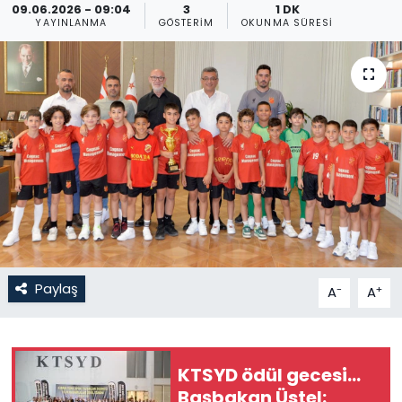
09.06.2026 - 09:04
3
1 DK
YAYINLANMA
GÖSTERIM
OKUNMA SÜRESI
Gündem
KKTC
KKTC YEREL SEÇİM 2018
Kültür Sanat
Magazin
Moda
Paylaş
-
+
A
A
Nöbetçi Eczaneler
Otomobil Dünyası
KTSYD ödül gecesi...
Başbakan Üstel:
Politika