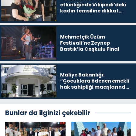
etkinliğinde Vikipedi’deki
kadın temsiline dikkat
çekildi
Mehmetçik Üzüm
Festivali’ne Zeynep
Bastık’la Coşkulu Final
Maliye Bakanlığı:
“Çocuklara ödenen emekli
hak sahipliği maaşlarında
yasa dışı uygulama yok”
Bunlar da ilginizi çekebilir