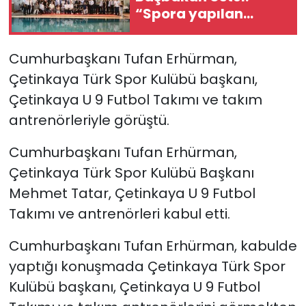
“Spora yapılan
yatırım, geleceğe,
SAĞLIK
gençliğe yapılan en
Cumhurbaşkanı Tufan Erhürman,
değerli yatırımdır”
Spor
Çetinkaya Türk Spor Kulübü başkanı,
Çetinkaya U 9 Futbol Takımı ve takım
Teknoloji
antrenörleriyle görüştü.
TÜRKiYE
Cumhurbaşkanı Tufan Erhürman,
Video Galeri
Çetinkaya Türk Spor Kulübü Başkanı
Mehmet Tatar, Çetinkaya U 9 Futbol
YAŞAM
Takımı ve antrenörleri kabul etti.
Yazarlar
Cumhurbaşkanı Tufan Erhürman, kabulde
yaptığı konuşmada Çetinkaya Türk Spor
Kulübü başkanı, Çetinkaya U 9 Futbol