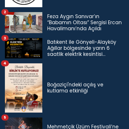
2
Feza Aygın Sanıvar’ın
“Babamın Oltası” Sergisi Ercan
Havalimanı’nda Açıldı
3
Batıkent ile Gönyeli-Alayköy
Ağıllar bölgesinde yarın 6
saatlik elektrik kesintisi…
4
Boğaziçi'ndeki açılış ve
kutlama etkinliği
5
Mehmetçik Üzüm Festivali’ne