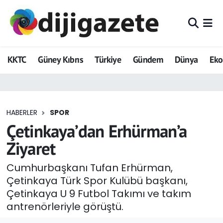
ADVERTORIAL
Hava Durumu
KKTC
Güney Kıbrıs
Türkiye
Gündem
Dünya
Ek
Dijigazete
Trafik Durumu
Dünya
Süper Lig Puan Durumu ve Fikstür
HABERLER
SPOR
Eğitim
Tüm Manşetler
Çetinkaya’dan Erhürman’a
Ekonomi
Son Dakika Haberleri
Ziyaret
Foto Galeri
Haber Arşivi
Cumhurbaşkanı Tufan Erhürman,
Çetinkaya Türk Spor Kulübü başkanı,
GEZİ
Çetinkaya U 9 Futbol Takımı ve takım
antrenörleriyle görüştü.
Güncel