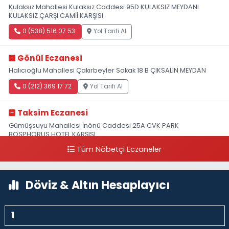
Kulaksız Mahallesi Kulaksız Caddesi 95D KULAKSIZ MEYDANI
KULAKSIZ ÇARŞI CAMİİ KARŞISI
0 (538) 516 07 53
Yol Tarifi Al
Gönül Eczanesi
Halıcıoğlu Mahallesi Çakırbeyler Sokak 18 B ÇIKSALIN MEYDAN
0 (212) 369 17 72
Yol Tarifi Al
Taksim Eczanesi
Gümüşsuyu Mahallesi İnönü Caddesi 25A CVK PARK
BOSPHORUS HOTEL KARŞISI
Tüm Nöbetçi Eczaneler
0 (212) 249 50 99
Yol Tarifi Al
Döviz & Altın Hesaplayıcı