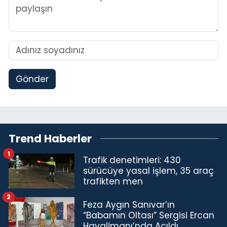
Gönder
Trend Haberler
1
Trafik denetimleri: 430
sürücüye yasal işlem, 35 araç
trafikten men
2
Feza Aygın Sanıvar’ın
“Babamın Oltası” Sergisi Ercan
Havalimanı’nda Açıldı