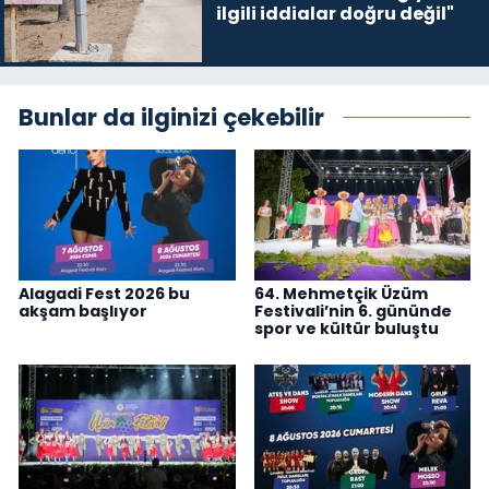
ilgili iddialar doğru değil"
Bunlar da ilginizi çekebilir
Alagadi Fest 2026 bu
64. Mehmetçik Üzüm
akşam başlıyor
Festivali’nin 6. gününde
spor ve kültür buluştu