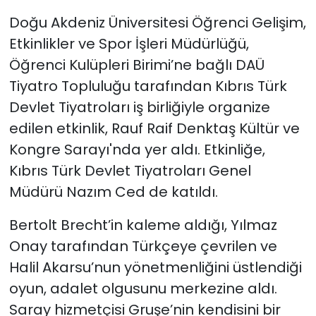
Doğu Akdeniz Üniversitesi Öğrenci Gelişim,
SAĞLIK
Etkinlikler ve Spor İşleri Müdürlüğü,
Öğrenci Kulüpleri Birimi’ne bağlı DAÜ
Spor
Tiyatro Topluluğu tarafından Kıbrıs Türk
Teknoloji
Devlet Tiyatroları iş birliğiyle organize
edilen etkinlik,
R
auf Raif Denktaş Kültür ve
TÜRKiYE
Kongre Sarayı'nda yer aldı. E
tkinliğe,
Kıbrıs Türk Devlet Tiyatroları Genel
Video Galeri
Müdürü Nazım Ced de katıldı.
YAŞAM
Bertolt Brecht’in kaleme aldığı, Yılmaz
Onay tarafından Türkçeye çevrilen ve
Yazarlar
Halil Akarsu’nun yönetmenliğini üstlendiği
oyun, adalet olgusunu merkezine aldı.
Saray hizmetçisi Gruşe’nin kendisini bir