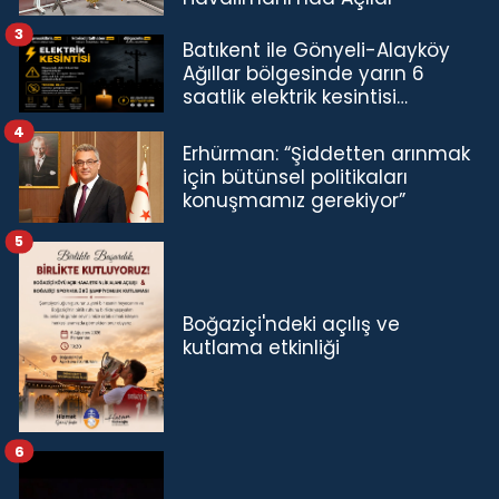
3
Batıkent ile Gönyeli-Alayköy
Ağıllar bölgesinde yarın 6
saatlik elektrik kesintisi…
4
Erhürman: “Şiddetten arınmak
için bütünsel politikaları
konuşmamız gerekiyor”
5
Boğaziçi'ndeki açılış ve
kutlama etkinliği
6