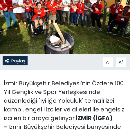
Gündem
KKTC
KKTC YEREL SEÇİM 2018
Kültür Sanat
Paylaş
-
+
A
A
Magazin
İzmir Büyükşehir Belediyesi’nin Özdere 100.
Moda
Yıl Gençlik ve Spor Yerleşkesi’nde
Nöbetçi Eczaneler
düzenlediği "İyiliğe Yolculuk" temalı izci
kampı, engelli izciler ve aileleri ile engelsiz
Otomobil Dünyası
izcileri bir araya getiriyor.
İZMİR (İGFA)
-
İzmir Büyükşehir Belediyesi bünyesinde
Politika