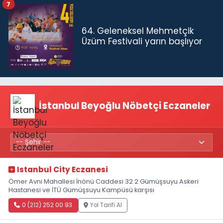
7
64. Geleneksel Mehmetçik
Üzüm Festivali yarın başlıyor
İstanbul Beyoğlu Nöbetçi Eczaneler
Istanbul City Eczanesi
Ömer Avni Mahallesi İnönü Caddesi 32 2 Gümüşsuyu Askeri
Hastanesi ve İTÜ Gümüşsuyu Kampüsü karşısı
0 (212) 252 00 93
Yol Tarifi Al