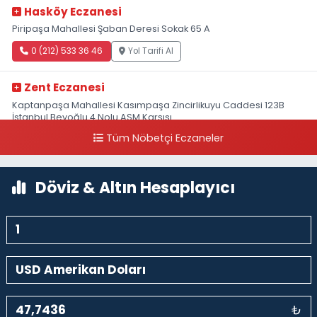
Hasköy Eczanesi
Piripaşa Mahallesi Şaban Deresi Sokak 65 A
0 (212) 533 36 46
Yol Tarifi Al
Zent Eczanesi
Kaptanpaşa Mahallesi Kasımpaşa Zincirlikuyu Caddesi 123B
İstanbul Beyoğlu 4 Nolu ASM Karşısı
Tüm Nöbetçi Eczaneler
0 (212) 297 96 92
Yol Tarifi Al
Döviz & Altın Hesaplayıcı
₺