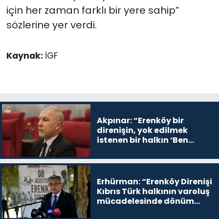
için her zaman farklı bir yere sahip”
sözlerine yer verdi.
Kaynak:
İGF
Akpınar: “Erenköy bir
direnişin, yok edilmek
istenen bir halkın ‘Ben
buradayım ve var olmaya
devam edeceğim’ dediği
yer
Erhürman: “Erenköy Direnişi
Kıbrıs Türk halkının varoluş
mücadelesinde dönüm
noktalarından biri”