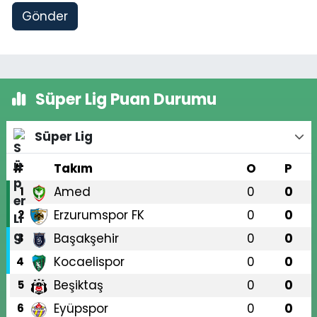
Gönder
Süper Lig Puan Durumu
Süper Lig
#
Takım
O
P
Amed
0
0
1
Erzurumspor FK
0
0
2
Başakşehir
0
0
3
Kocaelispor
0
0
4
Beşiktaş
0
0
5
Eyüpspor
0
0
6