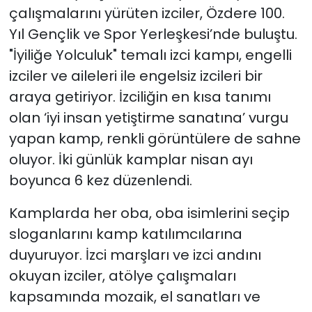
çalışmalarını yürüten izciler, Özdere 100.
Yıl Gençlik ve Spor Yerleşkesi’nde buluştu.
SAĞLIK
"İyiliğe Yolculuk" temalı izci kampı, engelli
Spor
izciler ve aileleri ile engelsiz izcileri bir
araya getiriyor. İzciliğin en kısa tanımı
Teknoloji
olan ‘iyi insan yetiştirme sanatına’ vurgu
yapan kamp, renkli görüntülere de sahne
TÜRKiYE
oluyor. İki günlük kamplar nisan ayı
Video Galeri
boyunca 6 kez düzenlendi.
YAŞAM
Kamplarda her oba, oba isimlerini seçip
sloganlarını kamp katılımcılarına
Yazarlar
duyuruyor. İzci marşları ve izci andını
okuyan izciler, atölye çalışmaları
kapsamında mozaik, el sanatları ve