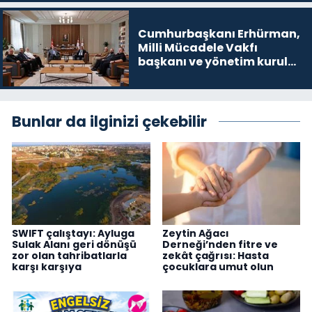
Cumhurbaşkanı Erhürman,
Milli Mücadele Vakfı
başkanı ve yönetim kurulu
üyelerini kabul etti
Bunlar da ilginizi çekebilir
SWIFT çalıştayı: Ayluga
Zeytin Ağacı
Sulak Alanı geri dönüşü
Derneği’nden fitre ve
zor olan tahribatlarla
zekât çağrısı: Hasta
karşı karşıya
çocuklara umut olun