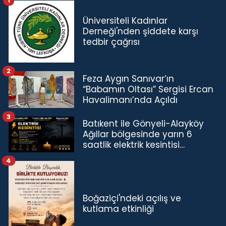
1
Üniversiteli Kadınlar
Derneği'nden şiddete karşı
tedbir çağrısı
2
Feza Aygın Sanıvar’ın
“Babamın Oltası” Sergisi Ercan
Havalimanı’nda Açıldı
3
Batıkent ile Gönyeli-Alayköy
Ağıllar bölgesinde yarın 6
saatlik elektrik kesintisi…
4
Boğaziçi'ndeki açılış ve
kutlama etkinliği