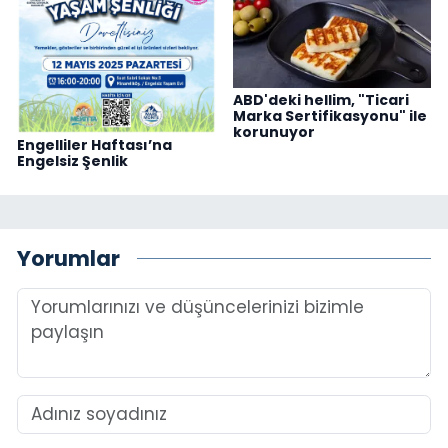
ABD'deki hellim, "Ticari
Marka Sertifikasyonu" ile
korunuyor
Engelliler Haftası’na
Engelsiz Şenlik
Yorumlar