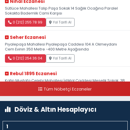
Nihal Eczanesi
Sütlüce Mahallesi Talip Paşa Sokak 14 Sağlık Ocağına Paralel
Sokakta Bademlik Cami Karşısı
0 (212) 255 78 99
Yol Tarifi Al
Seher Eczanesi
Piyalepaşa Mahallesi Piyalepaşa Caddesi 104 A Okmeydanı
Cem Evinin 350 Metre -400 Metre Aşağısında
0 (212) 254 36 04
Yol Tarifi Al
Rebul 1895 Eczanesi
Katip Mustafa Çelebi Mahallesi İstiklal Caddesi Meşelik Sokak, 3B
Akbank Sanat karşısı, Fransız Konsolosluğu Çaprazı
Tüm Nöbetçi Eczaneler
0 (212) 243 69 36
Yol Tarifi Al
Döviz & Altın Hesaplayıcı