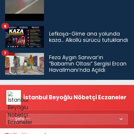
6
Lefkoşa-Girne ana yolunda
kaza… Alkollü sürücü tutuklandı
7
Feza Aygın Sanıvar’ın
“Babamın Oltası” Sergisi Ercan
Havalimanı’nda Açıldı
İstanbul Beyoğlu Nöbetçi Eczaneler