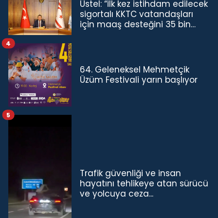
Üstel: “İlk kez istihdam edilecek
sigortalı KKTC vatandaşları
için maaş desteğini 35 bin
TL'ye çıkardık”
4
64. Geleneksel Mehmetçik
Üzüm Festivali yarın başlıyor
5
Trafik güvenliği ve insan
hayatını tehlikeye atan sürücü
ve yolcuya ceza...