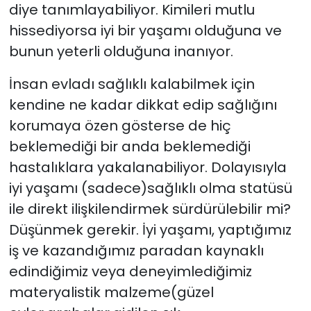
diye tanımlayabiliyor. Kimileri mutlu
hissediyorsa iyi bir yaşamı olduğuna ve
SAĞLIK
bunun yeterli olduğuna inanıyor.
Spor
İnsan evladı sağlıklı kalabilmek için
kendine ne kadar dikkat edip sağlığını
Teknoloji
korumaya özen gösterse de hiç
TÜRKiYE
beklemediği bir anda beklemediği
hastalıklara yakalanabiliyor. Dolayısıyla
Video Galeri
iyi yaşamı (sadece)sağlıklı olma statüsü
ile direkt ilişkilendirmek sürdürülebilir mi?
YAŞAM
Düşünmek gerekir. İyi yaşamı, yaptığımız
Yazarlar
iş ve kazandığımız paradan kaynaklı
edindiğimiz veya deneyimlediğimiz
materyalistik malzeme(güzel