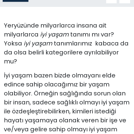
Gündem
Yeryüzünde milyarlarca insana ait
KKTC
milyarlarca
iyi yaşam
tanımı mı var?
KKTC YEREL SEÇİM 2018
Yoksa
iyi yaşam
tanımlarımız kabaca da
da olsa belirli kategorilere ayrılabiliyor
Kültür Sanat
mu?
Magazin
İyi yaşam bazen bizde olmayanı elde
edince sahip olacağımız bir yaşam
Moda
olabiliyor. Örneğin sağlığında sorun olan
bir insan, sadece sağlıklı olmayı iyi yaşam
Nöbetçi Eczaneler
ile özdeşleştirebilirken, kimileri istediği
Otomobil Dünyası
hayatı yaşamaya olanak veren bir işe ve
ve/veya gelire sahip olmayı iyi yaşam
Politika