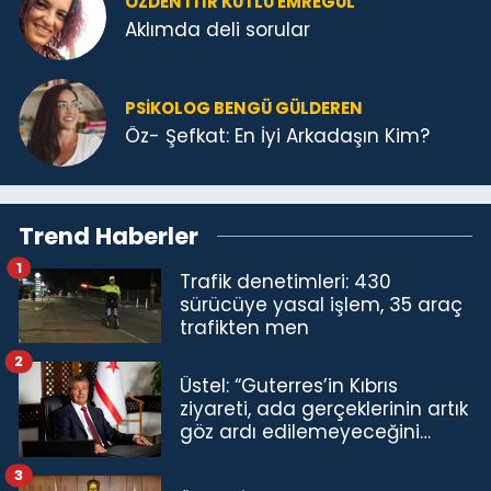
ÖZDEN ITIR KUTLU EMREGÜL
Aklımda deli sorular
PSIKOLOG BENGÜ GÜLDEREN
Öz- Şefkat: En İyi Arkadaşın Kim?
Trend Haberler
1
Trafik denetimleri: 430
sürücüye yasal işlem, 35 araç
trafikten men
2
Üstel: “Guterres’in Kıbrıs
ziyareti, ada gerçeklerinin artık
göz ardı edilemeyeceğini
göstermiştir”
3