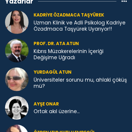
Yazarlar
KADRIYE ÖZADMACA TAŞYÜREK
Uzman Klinik ve Adli Psikolog Kadriye
Özadmaca Taşyürek Uyarıyor!!
PROF. DR. ATA ATUN
Kıbrıs Müzakerelerinin İçeriği
Değişime Uğradı
YURDAGÜL ATUN
Üniversiteler sorunu mu, ahlaki çöküş
mü?
AYŞE ONAR
Ortak akıl üzerine...