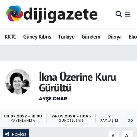
ADVERTORIAL
Hava Durumu
KKTC
Güney Kıbrıs
Türkiye
Gündem
Dünya
Ek
Dijigazete
Trafik Durumu
Dünya
Süper Lig Puan Durumu ve Fikstür
Eğitim
Tüm Manşetler
İkna Üzerine Kuru
Gürültü
Ekonomi
Son Dakika Haberleri
AYŞE ONAR
Foto Galeri
Haber Arşivi
GEZİ
03.07.2022 - 10:30
24.09.2024 - 10:45
2
YAYINLANMA
GÜNCELLEME
PAYLAŞIM
GÖS
Güncel
Paylaş
-
+
A
A