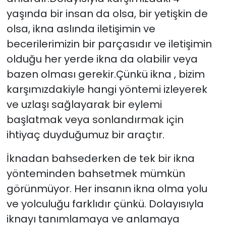
yaşında bir insan da olsa, bir yetişkin de
SAĞLIK
olsa, ikna aslında iletişimin ve
becerilerimizin bir parçasıdır ve iletişimin
Spor
olduğu her yerde ikna da olabilir veya
bazen olması gerekir.Çünkü ikna , bizim
Teknoloji
karşımızdakiyle hangi yöntemi izleyerek
TÜRKiYE
ve uzlaşı sağlayarak bir eylemi
başlatmak veya sonlandırmak için
Video Galeri
ihtiyaç duyduğumuz bir araçtır.
YAŞAM
İknadan bahsederken de tek bir ikna
yönteminden bahsetmek mümkün
Yazarlar
görünmüyor. Her insanın ikna olma yolu
ve yolculuğu farklıdır çünkü. Dolayısıyla
iknayı tanımlamaya ve anlamaya