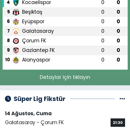
Kocaelispor
0
0
4
Beşiktaş
0
0
5
Eyüpspor
0
0
6
Galatasaray
0
0
7
Çorum FK
0
0
8
Gaziantep FK
0
0
9
Alanyaspor
0
0
10
Detaylar için tıklayın
Süper Lig Fikstür
14 Ağustos, Cuma
Galatasaray - Çorum FK
21:30