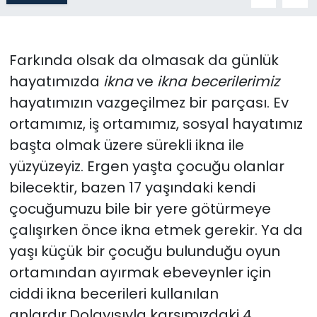
Gündem
Farkında olsak da olmasak da günlük
KKTC
hayatımızda
ikna
ve
ikna becerilerimiz
KKTC YEREL SEÇİM 2018
hayatımızın vazgeçilmez bir parçası. Ev
ortamımız, iş ortamımız, sosyal hayatımız
Kültür Sanat
başta olmak üzere sürekli ikna ile
yüzyüzeyiz. Ergen yaşta çocuğu olanlar
Magazin
bilecektir, bazen 17 yaşındaki kendi
Moda
çocuğumuzu bile bir yere götürmeye
çalışırken önce ikna etmek gerekir. Ya da
Nöbetçi Eczaneler
yaşı küçük bir çocuğu bulunduğu oyun
ortamından ayırmak ebeveynler için
Otomobil Dünyası
ciddi ikna becerileri kullanılan
anlardır.Dolayısıyla karşımızdaki 4
Politika