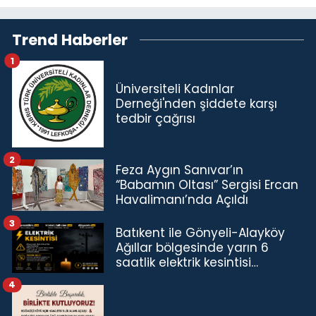
Trend Haberler
1
Üniversiteli Kadınlar
Derneği'nden şiddete karşı
tedbir çağrısı
2
Feza Aygın Sanıvar’ın
“Babamın Oltası” Sergisi Ercan
Havalimanı’nda Açıldı
3
Batıkent ile Gönyeli-Alayköy
Ağıllar bölgesinde yarın 6
saatlik elektrik kesintisi…
4