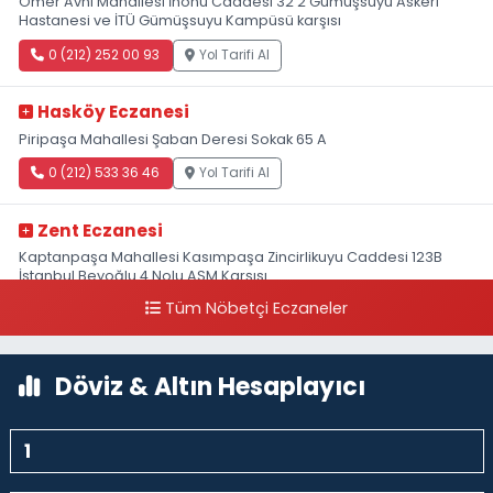
Ömer Avni Mahallesi İnönü Caddesi 32 2 Gümüşsuyu Askeri
Hastanesi ve İTÜ Gümüşsuyu Kampüsü karşısı
0 (212) 252 00 93
Yol Tarifi Al
Hasköy Eczanesi
Piripaşa Mahallesi Şaban Deresi Sokak 65 A
0 (212) 533 36 46
Yol Tarifi Al
Zent Eczanesi
Kaptanpaşa Mahallesi Kasımpaşa Zincirlikuyu Caddesi 123B
İstanbul Beyoğlu 4 Nolu ASM Karşısı
Tüm Nöbetçi Eczaneler
0 (212) 297 96 92
Yol Tarifi Al
Döviz & Altın Hesaplayıcı