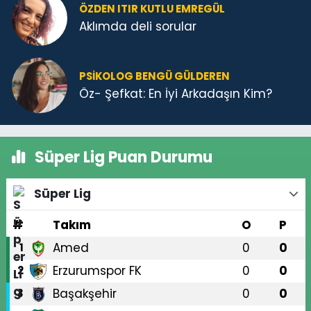
ÖZDEN ITIR KUTLU EMREGÜL
Aklımda deli sorular
PSIKOLOG BENGÜ GÜLDEREN
Öz- Şefkat: En İyi Arkadaşın Kim?
Süper Lig Puan Durumu
Süper Lig
#
Takım
O
P
Amed
0
0
1
Erzurumspor FK
0
0
2
Başakşehir
0
0
3