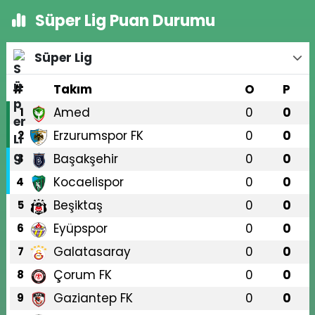
Süper Lig Puan Durumu
Süper Lig
#
Takım
O
P
Amed
0
0
1
Erzurumspor FK
0
0
2
Başakşehir
0
0
3
Kocaelispor
0
0
4
Beşiktaş
0
0
5
Eyüpspor
0
0
6
Galatasaray
0
0
7
Çorum FK
0
0
8
Gaziantep FK
0
0
9