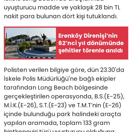
uyuşturucu madde ve yaklaşık 28 bin TL
SAĞLIK
nakit para bulunan dört kişi tutuklandı.
Spor
Erenköy Direnişi’nin
62’nci yıl dönümünde
Teknoloji
şehitler törenle anıldı
TÜRKiYE
Polisten verilen bilgiye göre, dün 23.30'da
Video Galeri
İskele Polis Müdürlüğü'ne bağlı ekipler
tarafından Long Beach bölgesinde
YAŞAM
gerçekleştirilen operasyonda,
B.S.(E-25),
Yazarlar
M.İ.K.(E-26), S.T.(E-23) ve T.M.T’nin (E-26)
içinde bulunduğu park halindeki araçta
yapılan aramada, toplam 133 gram
hintkeneviri türü uyuşturucu olduğuna