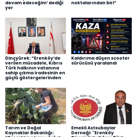
devam edeceğim’ dediği
noktalarından biri”
yer
Dinçyürek: “Erenköy’de
Kaldırıma düşen scooter
verilen mücadele, Kıbrıs
sürücüsü yaralandı
Türk halkının vatanına
sahip çıkma iradesinin en
güçlü göstergelerinden
Tarım ve Doğal
Emekli Astsubaylar
Kaynaklar Bakanlığı:
Derneği: "Erenköy