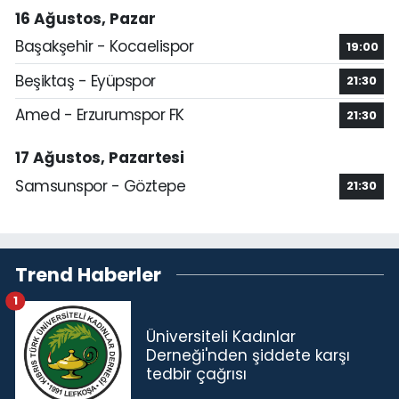
16 Ağustos, Pazar
Başakşehir - Kocaelispor
19:00
Beşiktaş - Eyüpspor
21:30
Amed - Erzurumspor FK
21:30
17 Ağustos, Pazartesi
Samsunspor - Göztepe
21:30
Trend Haberler
1
Üniversiteli Kadınlar
Derneği'nden şiddete karşı
tedbir çağrısı