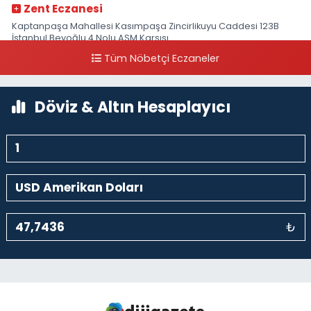
Zent Eczanesi
Kaptanpaşa Mahallesi Kasımpaşa Zincirlikuyu Caddesi 123B
İstanbul Beyoğlu 4 Nolu ASM Karşısı
Tüm Nöbetçi Eczaneler
0 (212) 297 96 92
Yol Tarifi Al
Döviz & Altın Hesaplayıcı
₺