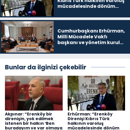
Kıbrıs Türk halkının varoluş
mücadelesinde dönüm
noktalarından biri”
Cumhurbaşkanı Erhürman,
Milli Mücadele Vakfı
başkanı ve yönetim kurulu
üyelerini kabul etti
Bunlar da ilginizi çekebilir
Akpınar: “Erenköy bir
Erhürman: “Erenköy
direnişin, yok edilmek
Direnişi Kıbrıs Türk
istenen bir halkın ‘Ben
halkının varoluş
buradayım ve var olmaya
mücadelesinde dönüm