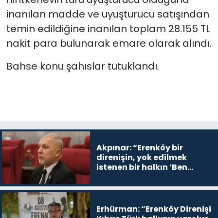
inanılan madde ve uyuşturucu satışından
temin edildiğine inanılan toplam 28.155 TL
nakit para bulunarak emare olarak alındı.
Bahse konu şahıslar tutuklandı.
Akpınar: “Erenköy bir
direnişin, yok edilmek
istenen bir halkın ‘Ben
buradayım ve var olmaya
devam edeceğim’ dediği
yer
Erhürman: “Erenköy Direnişi