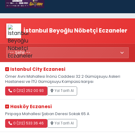
İstanbul Beyoğlu Nöbetçi Eczaneler
Istanbul City Eczanesi
Ömer Avni Mahallesi İnönü Caddesi 32 2 Gümüşsuyu Askeri
Hastanesi ve İTÜ Gümüşsuyu Kampüsü karşısı
0 (212) 252 00 93
Yol Tarifi Al
Hasköy Eczanesi
Piripaşa Mahallesi Şaban Deresi Sokak 65 A
0 (212) 533 36 46
Yol Tarifi Al