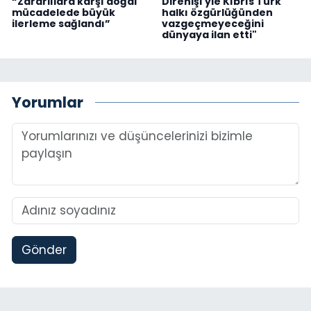
“Zararlılara karşı doğal
Direnişi'yle Kıbrıs Türk
mücadelede büyük
halkı özgürlüğünden
ilerleme sağlandı”
vazgeçmeyeceğini
dünyaya ilan etti"
Yorumlar
Gönder