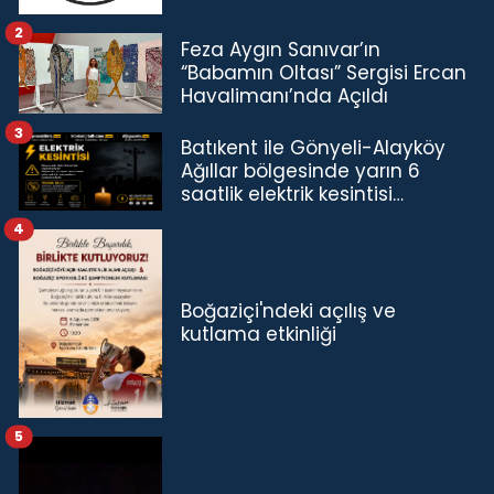
2
Feza Aygın Sanıvar’ın
“Babamın Oltası” Sergisi Ercan
Havalimanı’nda Açıldı
3
Batıkent ile Gönyeli-Alayköy
Ağıllar bölgesinde yarın 6
saatlik elektrik kesintisi…
4
Boğaziçi'ndeki açılış ve
kutlama etkinliği
5