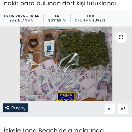
nakit para bulunan dört kişi tutuklandı.
Gündem
16.05.2025 - 16:14
14
1 DK
YAYINLANMA
GÖSTERIM
OKUNMA SÜRESI
KKTC
KKTC YEREL SEÇİM 2018
Kültür Sanat
Magazin
Moda
Nöbetçi Eczaneler
Paylaş
-
+
A
A
Otomobil Dünyası
İskele Long Beach’de araçlarında
Politika