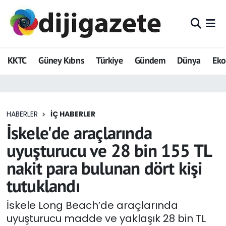
ADVERTORIAL
Hava Durumu
KKTC
Güney Kıbrıs
Türkiye
Gündem
Dünya
Ek
Dijigazete
Trafik Durumu
Dünya
Süper Lig Puan Durumu ve Fikstür
HABERLER
İÇ HABERLER
Eğitim
Tüm Manşetler
İskele'de araçlarında
Ekonomi
Son Dakika Haberleri
uyuşturucu ve 28 bin 155 TL
nakit para bulunan dört kişi
Foto Galeri
Haber Arşivi
tutuklandı
GEZİ
İskele Long Beach’de araçlarında
uyuşturucu madde ve yaklaşık 28 bin TL
Güncel