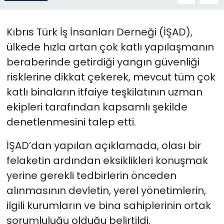
SAĞLIK
Kıbrıs Türk İş İnsanları Derneği (İŞAD),
ülkede hızla artan çok katlı yapılaşmanın
Spor
beraberinde getirdiği yangın güvenliği
Teknoloji
risklerine dikkat çekerek, mevcut tüm çok
katlı binaların itfaiye teşkilatının uzman
TÜRKiYE
ekipleri tarafından kapsamlı şekilde
denetlenmesini talep etti.
Video Galeri
İŞAD’dan yapılan açıklamada, olası bir
YAŞAM
felaketin ardından eksiklikleri konuşmak
yerine gerekli tedbirlerin önceden
Yazarlar
alınmasının devletin, yerel yönetimlerin,
ilgili kurumların ve bina sahiplerinin ortak
sorumluluğu olduğu belirtildi.