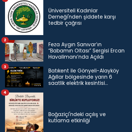
Üniversiteli Kadınlar
Derneği'nden şiddete karşı
tedbir çağrısı
2
Feza Aygın Sanıvar’ın
“Babamın Oltası” Sergisi Ercan
Havalimanı’nda Açıldı
3
Batıkent ile Gönyeli-Alayköy
Ağıllar bölgesinde yarın 6
saatlik elektrik kesintisi…
4
Boğaziçi'ndeki açılış ve
kutlama etkinliği