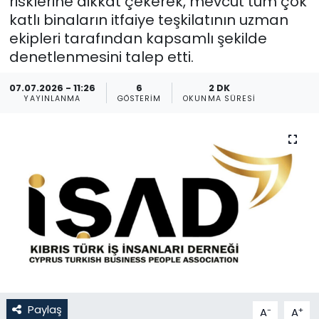
risklerine dikkat çekerek, mevcut tüm çok
katlı binaların itfaiye teşkilatının uzman
Gündem
ekipleri tarafından kapsamlı şekilde
denetlenmesini talep etti.
KKTC
07.07.2026 - 11:26
6
2 DK
KKTC YEREL SEÇİM 2018
YAYINLANMA
GÖSTERIM
OKUNMA SÜRESI
Kültür Sanat
Magazin
Moda
Nöbetçi Eczaneler
Otomobil Dünyası
Paylaş
-
+
A
A
Politika