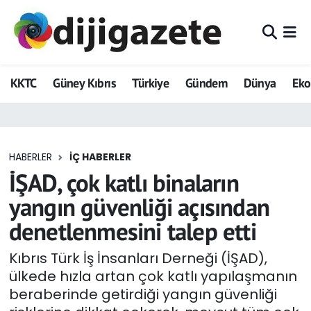
ADVERTORIAL
Hava Durumu
KKTC
Güney Kıbrıs
Türkiye
Gündem
Dünya
Ek
Dijigazete
Trafik Durumu
Dünya
Süper Lig Puan Durumu ve Fikstür
HABERLER
İÇ HABERLER
Eğitim
Tüm Manşetler
İŞAD, çok katlı binaların
Ekonomi
Son Dakika Haberleri
yangın güvenliği açısından
denetlenmesini talep etti
Foto Galeri
Haber Arşivi
Kıbrıs Türk İş İnsanları Derneği (İŞAD),
GEZİ
ülkede hızla artan çok katlı yapılaşmanın
beraberinde getirdiği yangın güvenliği
Güncel