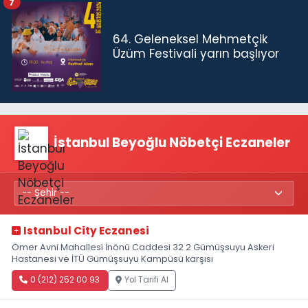
7
64. Geleneksel Mehmetçik
Üzüm Festivali yarın başlıyor
İstanbul Beyoğlu Nöbetçi Eczaneler
Istanbul City Eczanesi
Ömer Avni Mahallesi İnönü Caddesi 32 2 Gümüşsuyu Askeri
Hastanesi ve İTÜ Gümüşsuyu Kampüsü karşısı
0 (212) 252 00 93
Yol Tarifi Al