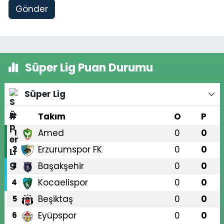
Gönder
Süper Lig Puan Durumu
Süper Lig
#
Takım
O
P
Amed
0
0
1
Erzurumspor FK
0
0
2
Başakşehir
0
0
3
Kocaelispor
0
0
4
Beşiktaş
0
0
5
Eyüpspor
0
0
6