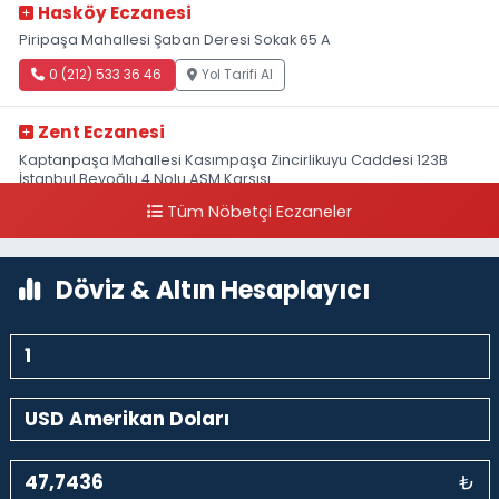
Hasköy Eczanesi
Piripaşa Mahallesi Şaban Deresi Sokak 65 A
0 (212) 533 36 46
Yol Tarifi Al
Zent Eczanesi
Kaptanpaşa Mahallesi Kasımpaşa Zincirlikuyu Caddesi 123B
İstanbul Beyoğlu 4 Nolu ASM Karşısı
Tüm Nöbetçi Eczaneler
0 (212) 297 96 92
Yol Tarifi Al
Döviz & Altın Hesaplayıcı
₺