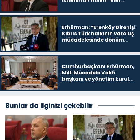
istenen bir halkın ‘Ben
buradayım ve var olmaya
devam edeceğim’ dediği
yer
Erhürman: “Erenköy Direnişi
Kıbrıs Türk halkının varoluş
mücadelesinde dönüm
noktalarından biri”
Cumhurbaşkanı Erhürman,
Milli Mücadele Vakfı
başkanı ve yönetim kurulu
üyelerini kabul etti
Bunlar da ilginizi çekebilir