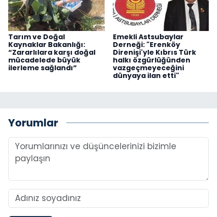
Tarım ve Doğal
Emekli Astsubaylar
Kaynaklar Bakanlığı:
Derneği: "Erenköy
“Zararlılara karşı doğal
Direnişi'yle Kıbrıs Türk
mücadelede büyük
halkı özgürlüğünden
ilerleme sağlandı”
vazgeçmeyeceğini
dünyaya ilan etti"
Yorumlar