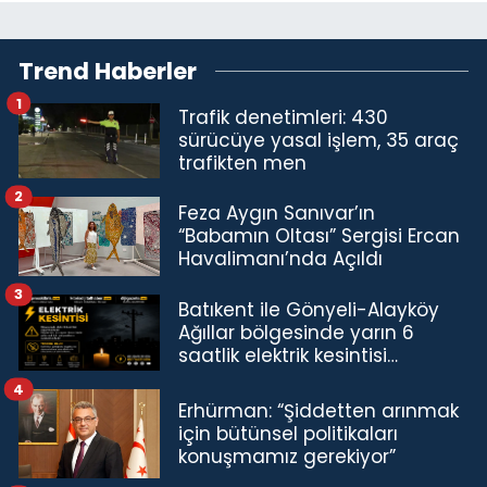
Trend Haberler
1
Trafik denetimleri: 430
sürücüye yasal işlem, 35 araç
trafikten men
2
Feza Aygın Sanıvar’ın
“Babamın Oltası” Sergisi Ercan
Havalimanı’nda Açıldı
3
Batıkent ile Gönyeli-Alayköy
Ağıllar bölgesinde yarın 6
saatlik elektrik kesintisi…
4
Erhürman: “Şiddetten arınmak
için bütünsel politikaları
konuşmamız gerekiyor”