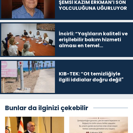
ŞEMSİ KAZIM ERKMAN’I SON
YOLCULUĞUNA UĞURLUYOR
İncirli: “Yaşlıların kaliteli ve
erişilebilir bakım hizmeti
alması en temel
önceliğimiz”
KIB-TEK: “Ot temizliğiyle
ilgili iddialar doğru değil"
Bunlar da ilginizi çekebilir