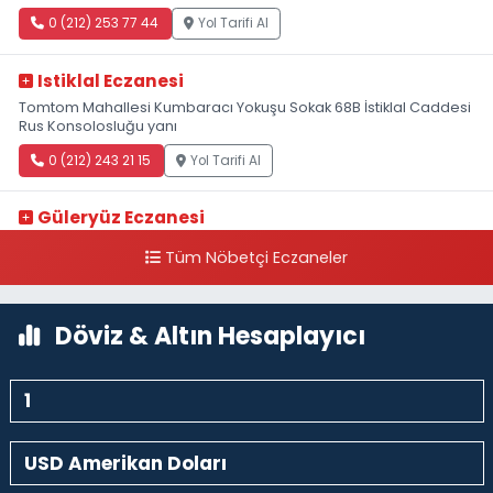
0 (212) 253 77 44
Yol Tarifi Al
Istiklal Eczanesi
Tomtom Mahallesi Kumbaracı Yokuşu Sokak 68B İstiklal Caddesi
Rus Konsolosluğu yanı
0 (212) 243 21 15
Yol Tarifi Al
Güleryüz Eczanesi
Piripaşa Mahallesi Şaban Deresi Sokak 7 D Koç Müzesi Arkası-
Tüm Nöbetçi Eczaneler
kalaycıbahçe Meydana Doğru
0 (212) 369 95 85
Yol Tarifi Al
Döviz & Altın Hesaplayıcı