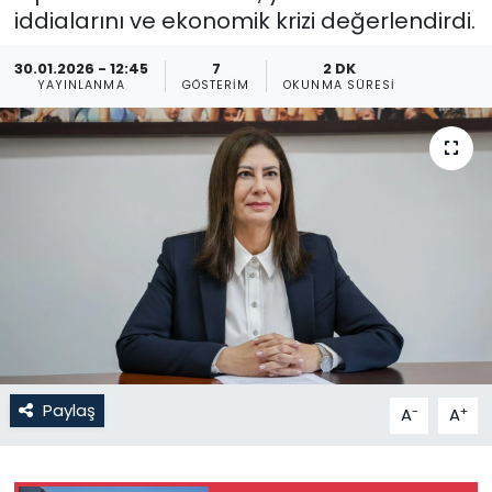
iddialarını ve ekonomik krizi değerlendirdi.
Gündem
30.01.2026 - 12:45
7
2 DK
YAYINLANMA
GÖSTERIM
OKUNMA SÜRESI
KKTC
KKTC YEREL SEÇİM 2018
Kültür Sanat
Magazin
Moda
Nöbetçi Eczaneler
Paylaş
-
+
A
A
Otomobil Dünyası
Politika