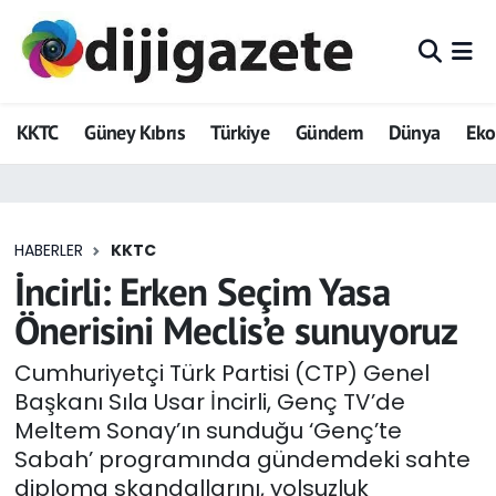
ADVERTORIAL
Hava Durumu
KKTC
Güney Kıbrıs
Türkiye
Gündem
Dünya
Ek
Dijigazete
Trafik Durumu
Dünya
Süper Lig Puan Durumu ve Fikstür
HABERLER
KKTC
Eğitim
Tüm Manşetler
İncirli: Erken Seçim Yasa
Ekonomi
Son Dakika Haberleri
Önerisini Meclis’e sunuyoruz
Foto Galeri
Haber Arşivi
Cumhuriyetçi Türk Partisi (CTP) Genel
Başkanı Sıla Usar İncirli, Genç TV’de
GEZİ
Meltem Sonay’ın sunduğu ‘Genç’te
Sabah’ programında gündemdeki sahte
Güncel
diploma skandallarını, yolsuzluk