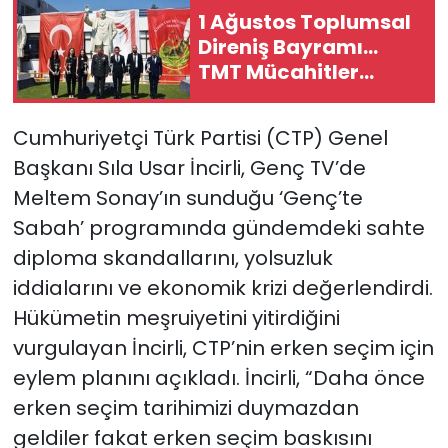
1 Ağustos Toplumsal
Direniş Bayramı...
SAĞLIK
TMT Mücahitler
Derneği’nde tören
Spor
düzenlendi
Cumhuriyetçi Türk Partisi (CTP) Genel
Teknoloji
Başkanı Sıla Usar İncirli, Genç TV’de
Meltem Sonay’ın sunduğu ‘Genç’te
TÜRKiYE
Sabah’ programında gündemdeki sahte
Video Galeri
diploma skandallarını, yolsuzluk
iddialarını ve ekonomik krizi değerlendirdi.
YAŞAM
Hükümetin meşruiyetini yitirdiğini
vurgulayan İncirli, CTP’nin erken seçim için
Yazarlar
eylem planını açıkladı. İncirli, “Daha önce
erken seçim tarihimizi duymazdan
geldiler fakat erken seçim baskısını