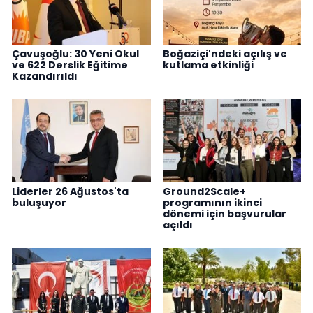
Çavuşoğlu: 30 Yeni Okul
Boğaziçi'ndeki açılış ve
ve 622 Derslik Eğitime
kutlama etkinliği
Kazandırıldı
Liderler 26 Ağustos'ta
Ground2Scale+
buluşuyor
programının ikinci
dönemi için başvurular
açıldı