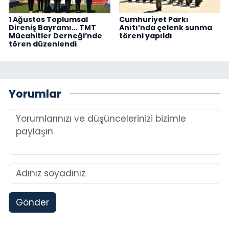
1 Ağustos Toplumsal
Cumhuriyet Parkı
Direniş Bayramı... TMT
Anıtı’nda çelenk sunma
Mücahitler Derneği’nde
töreni yapıldı
tören düzenlendi
Yorumlar
Gönder