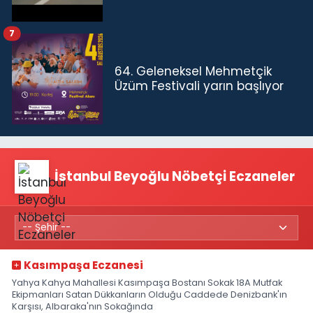
7
64. Geleneksel Mehmetçik
Üzüm Festivali yarın başlıyor
İstanbul Beyoğlu Nöbetçi Eczaneler
Kasımpaşa Eczanesi
Yahya Kahya Mahallesi Kasımpaşa Bostanı Sokak 18A Mutfak
Ekipmanları Satan Dükkanların Olduğu Caddede Denizbank'ın
Karşısı, Albaraka'nın Sokağında