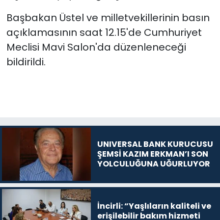
Başbakan Üstel ve milletvekillerinin basın
SAĞLIK
açıklamasının saat 12.15'de Cumhuriyet
Meclisi Mavi Salon'da düzenleneceği
Spor
bildirildi.
Teknoloji
TÜRKiYE
Video Galeri
UNIVERSAL BANK KURUCUSU
YAŞAM
ŞEMSİ KAZIM ERKMAN’I SON
YOLCULUĞUNA UĞURLUYOR
Yazarlar
İncirli: “Yaşlıların kaliteli ve
erişilebilir bakım hizmeti