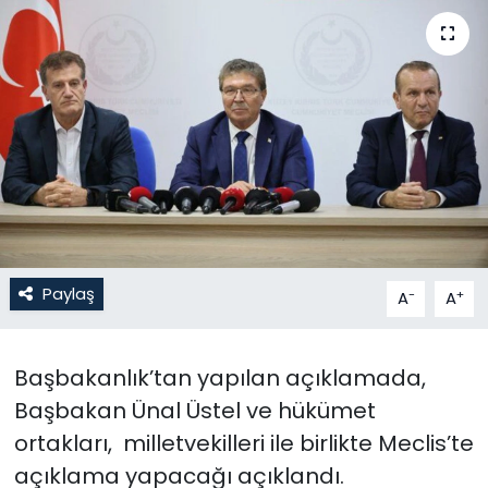
Gündem
KKTC
KKTC YEREL SEÇİM 2018
Kültür Sanat
Magazin
Paylaş
-
+
A
A
Moda
Nöbetçi Eczaneler
Başbakanlık’tan yapılan açıklamada,
Başbakan Ünal Üstel ve hükümet
Otomobil Dünyası
ortakları, milletvekilleri ile birlikte Meclis’te
açıklama yapacağı açıklandı.
Politika