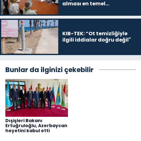
alması en temel
önceliğimiz”
KIB-TEK: “Ot temizliğiyle
ilgili iddialar doğru değil"
Bunlar da ilginizi çekebilir
Dışişleri Bakanı
Ertuğruloğlu, Azerbaycan
heyetini kabul etti