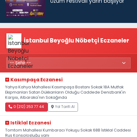
Üzüm Festivali yarın başlıyor
İstanbul Beyoğlu Nöbetçi Eczaneler
Kasımpaşa Eczanesi
Yahya Kahya Mahallesi Kasımpaşa Bostanı Sokak 18A Mutfak
Ekipmanları Satan Dükkanların Olduğu Caddede Denizbank'ın
Karşısı, Albaraka'nın Sokağında
0 (212) 253 77 44
Yol Tarifi Al
Istiklal Eczanesi
Tomtom Mahallesi Kumbaracı Yokuşu Sokak 68B İstiklal Caddesi
Rus Konsolosluğu yanı