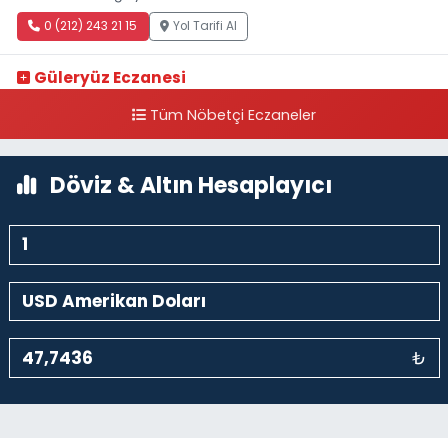
0 (212) 243 21 15
Yol Tarifi Al
Güleryüz Eczanesi
Piripaşa Mahallesi Şaban Deresi Sokak 7 D Koç Müzesi Arkası-
Tüm Nöbetçi Eczaneler
kalaycıbahçe Meydana Doğru
0 (212) 369 95 85
Yol Tarifi Al
Döviz & Altın Hesaplayıcı
₺