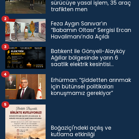
sürücüye yasal işlem, 35 araç
trafikten men
2
Feza Aygın Sanıvar’ın
“Babamın Oltası” Sergisi Ercan
Havalimanı’nda Açıldı
3
Batıkent ile Gönyeli-Alayköy
Ağıllar bölgesinde yarın 6
saatlik elektrik kesintisi…
4
Erhürman: “Şiddetten arınmak
için bütünsel politikaları
konuşmamız gerekiyor”
5
Boğaziçi'ndeki açılış ve
kutlama etkinliği