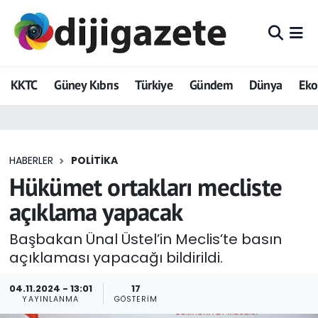
ADVERTORIAL
Hava Durumu
KKTC
Güney Kıbrıs
Türkiye
Gündem
Dünya
Ek
Dijigazete
Trafik Durumu
Dünya
Süper Lig Puan Durumu ve Fikstür
HABERLER
POLITIKA
Eğitim
Tüm Manşetler
Hükümet ortakları mecliste
Ekonomi
Son Dakika Haberleri
açıklama yapacak
Foto Galeri
Haber Arşivi
Başbakan Ünal Üstel’in Meclis’te basın
açıklaması yapacağı bildirildi.
GEZİ
04.11.2024 - 13:01
17
YAYINLANMA
GÖSTERIM
Güncel