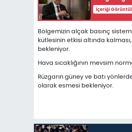
İçeriği Görüntü
SAĞLIK
Spor
Bölgemizin alçak basınç sistemi 
kütlesinin etkisi altında kalmas
Teknoloji
bekleniyor.
TÜRKiYE
Hava sıcaklığının mevsim normal
Video Galeri
Rüzgarın güney ve batı yönlerd
olarak esmesi bekleniyor.
YAŞAM
Yazarlar