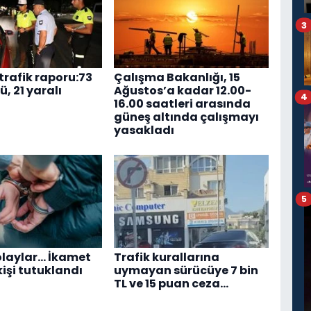
3
trafik raporu:73
Çalışma Bakanlığı, 15
ü, 21 yaralı
Ağustos’a kadar 12.00-
4
16.00 saatleri arasında
güneş altında çalışmayı
yasakladı
5
 olaylar… İkamet
Trafik kurallarına
 kişi tutuklandı
uymayan sürücüye 7 bin
TL ve 15 puan ceza…