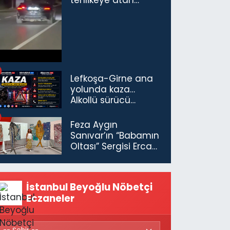
tehlikeye atan
sürücü ve yolcuya
ceza...
Lefkoşa-Girne ana
yolunda kaza…
Alkollü sürücü
tutuklandı
Feza Aygın
Sanıvar’ın “Babamın
Oltası” Sergisi Ercan
Havalimanı’nda
Açıldı
İstanbul Beyoğlu Nöbetçi
Eczaneler