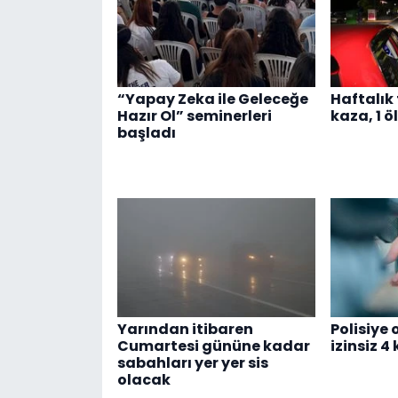
“Yapay Zeka ile Geleceğe
Haftalık 
Hazır Ol” seminerleri
kaza, 1 öl
başladı
Yarından itibaren
Polisiye
Cumartesi gününe kadar
izinsiz 4
sabahları yer yer sis
olacak