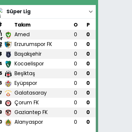
Süper Lig
#
Takım
O
P
Amed
0
0
1
Erzurumspor FK
0
0
2
Başakşehir
0
0
3
Kocaelispor
0
0
4
Beşiktaş
0
0
5
Eyüpspor
0
0
6
Galatasaray
0
0
7
Çorum FK
0
0
8
Gaziantep FK
0
0
9
Alanyaspor
0
0
0