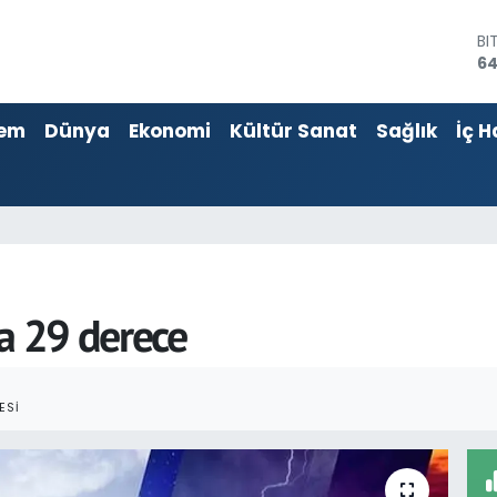
D
47
E
55
em
Dünya
Ekonomi
Kültür Sanat
Sağlık
İç H
ST
64
GR
65
Bİ
13
BI
64
ma 29 derece
ESI