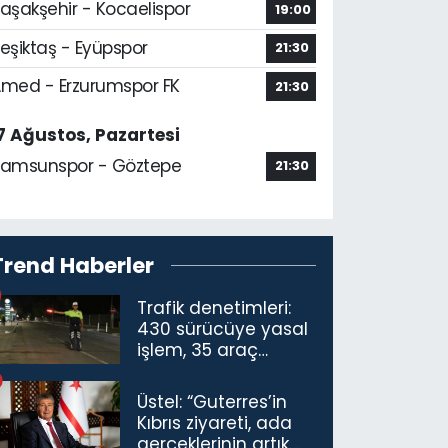
aşakşehir - Kocaelispor
19:00
eşiktaş - Eyüpspor
21:30
med - Erzurumspor FK
21:30
7 Ağustos, Pazartesi
amsunspor - Göztepe
21:30
Trend Haberler
Trafik denetimleri:
430 sürücüye yasal
işlem, 35 araç
trafikten men
Üstel: “Guterres’in
Kıbrıs ziyareti, ada
gerçeklerinin artık