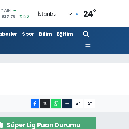
°
OLAR
24
İstanbul
,5971
%0.05
URO
,1336
%0.18
aberler
Spor
Bilim
Eğitim
ERLİN
,2534
%0.22
AM ALTIN
27.85
%0.54
ST100
.703
%11
TCOIN
.927,78
%1.32
-
+
A
A
Süper Lig Puan Durumu