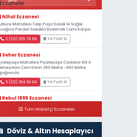
Nihal Eczanesi
ütlüce Mahallesi Talip Paşa Sokak 14 Sağlık
cağına Paralel Sokakta Bademlik Cami Karşısı
0 (212) 255 78 99
Yol Tarifi Al
Seher Eczanesi
iyalepaşa Mahallesi Piyalepaşa Caddesi 104 A
kmeydanı Cem Evinin 350 Metre -400 Metre
şağısında
0 (212) 254 36 04
Yol Tarifi Al
Rebul 1895 Eczanesi
atip Mustafa Çelebi Mahallesi İstiklal Caddesi
Tüm Nöbetçi Eczaneler
eşelik Sokak, 3B Akbank Sanat karşısı, Fransız
onsolosluğu Çaprazı
0 (212) 243 69 36
Yol Tarifi Al
Döviz & Altın Hesaplayıcı