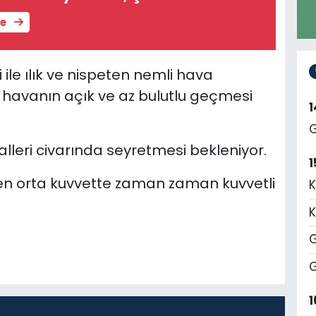
le
ile ılık ve nispeten nemli hava
ı, havanın açık ve az bulutlu geçmesi
G
leri civarında seyretmesi bekleniyor.
1
en orta kuvvette zaman zaman kuvvetli
K
K
G
G
1