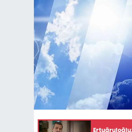
Gündem
KKTC
KKTC YEREL SEÇİM 2018
Kültür Sanat
Magazin
Moda
Nöbetçi Eczaneler
Otomobil Dünyası
Ertuğruloğlu
Politika