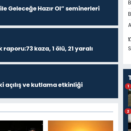
B
le Geleceğe Hazır Ol” seminerleri
B
A
1
k raporu:73 kaza, 1 ölü, 21 yaralı
S
i açılış ve kutlama etkinliği
1
2