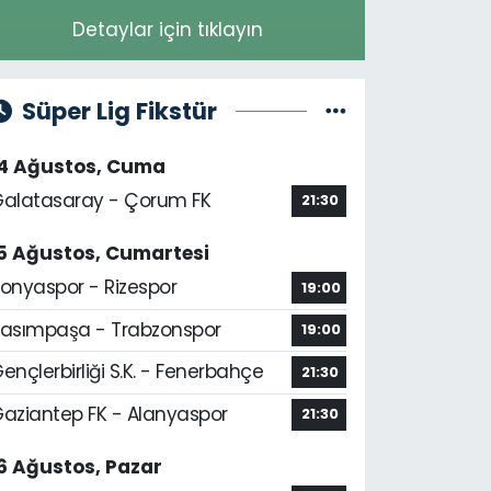
Detaylar için tıklayın
Süper Lig Fikstür
14 Ağustos, Cuma
alatasaray - Çorum FK
21:30
5 Ağustos, Cumartesi
onyaspor - Rizespor
19:00
asımpaşa - Trabzonspor
19:00
ençlerbirliği S.K. - Fenerbahçe
21:30
aziantep FK - Alanyaspor
21:30
6 Ağustos, Pazar