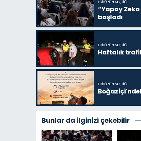
EDITÖRÜN SEÇTIĞI
“Yapay Zeka i
başladı
EDITÖRÜN SEÇTIĞI
Haftalık trafi
EDITÖRÜN SEÇTIĞI
Boğaziçi'ndek
Bunlar da ilginizi çekebilir