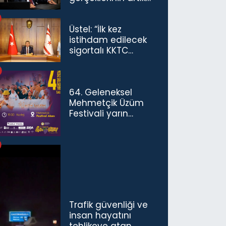
göz ardı
edilemeyeceğini
Üstel: “İlk kez
göstermiştir”
istihdam edilecek
sigortalı KKTC
vatandaşları için
maaş desteğini 35
bin TL'ye çıkardık”
64. Geleneksel
Mehmetçik Üzüm
Festivali yarın
başlıyor
Trafik güvenliği ve
insan hayatını