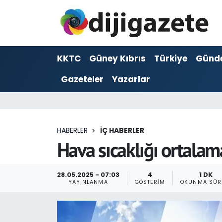
ADVERTORIAL
Hava Durumu
KKTC
Güney Kıbrıs
Türkiye
Günd
Dijigazete
Trafik Durumu
Gazeteler
Yazarlar
Dünya
Süper Lig Puan Durumu ve Fikstür
Eğitim
Tüm Manşetler
HABERLER
İÇ HABERLER
Ekonomi
Son Dakika Haberleri
Hava sıcaklığı ortala
Foto Galeri
Haber Arşivi
28.05.2025 - 07:03
4
1 DK
YAYINLANMA
GÖSTERIM
OKUNMA SÜR
GEZİ
Güncel