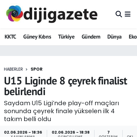
ADVERTORIAL
Hava Durumu
KKTC
Güney Kıbrıs
Türkiye
Gündem
Dünya
Ek
Dijigazete
Trafik Durumu
Dünya
Süper Lig Puan Durumu ve Fikstür
HABERLER
SPOR
Eğitim
Tüm Manşetler
U15 Liginde 8 çeyrek finalist
Ekonomi
Son Dakika Haberleri
belirlendi
Foto Galeri
Haber Arşivi
Saydam U15 Ligi’nde play-off maçları
sonunda çeyrek finale yükselen ilk 4
GEZİ
takım belli oldu
Güncel
02.06.2026 - 18:36
02.06.2026 - 18:38
7
YAYINLANMA
GÜNCELLEME
GÖSTERIM
OKUN