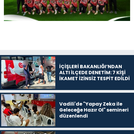
İÇİŞLERİ BAKANLIĞI’NDAN
ALTI İLÇEDE DENETİM: 7 KİŞİ
İKAMET İZİNSİZ TESPİT EDİLDİ
Vadili'de "Yapay Zeka ile
Geleceğe Hazır Ol" semineri
düzenlendi