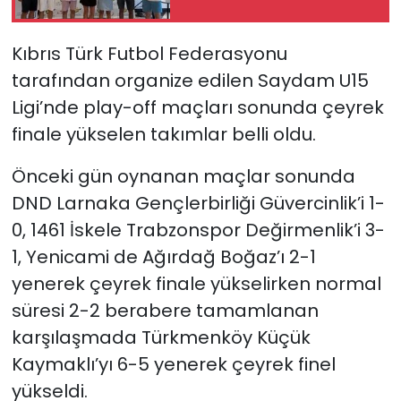
SAĞLIK
Kıbrıs Türk Futbol Federasyonu
tarafından organize edilen Saydam U15
Spor
Ligi’nde play-off maçları sonunda çeyrek
finale yükselen takımlar belli oldu.
Teknoloji
Önceki gün oynanan maçlar sonunda
TÜRKiYE
DND Larnaka Gençlerbirliği Güvercinlik’i 1-
Video Galeri
0, 1461 İskele Trabzonspor Değirmenlik’i 3-
1, Yenicami de Ağırdağ Boğaz’ı 2-1
YAŞAM
yenerek çeyrek finale yükselirken normal
süresi 2-2 berabere tamamlanan
Yazarlar
karşılaşmada Türkmenköy Küçük
Kaymaklı’yı 6-5 yenerek çeyrek finel
yükseldi.