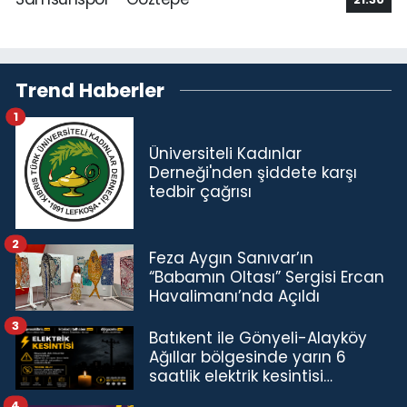
Trend Haberler
1
Üniversiteli Kadınlar
Derneği'nden şiddete karşı
tedbir çağrısı
2
Feza Aygın Sanıvar’ın
“Babamın Oltası” Sergisi Ercan
Havalimanı’nda Açıldı
3
Batıkent ile Gönyeli-Alayköy
Ağıllar bölgesinde yarın 6
saatlik elektrik kesintisi…
4