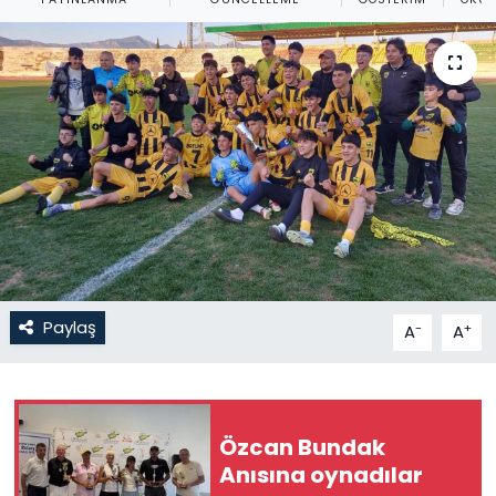
Gündem
KKTC
KKTC YEREL SEÇİM 2018
Kültür Sanat
Magazin
Moda
Paylaş
-
+
A
A
Nöbetçi Eczaneler
Otomobil Dünyası
Özcan Bundak
Anısına oynadılar
Politika