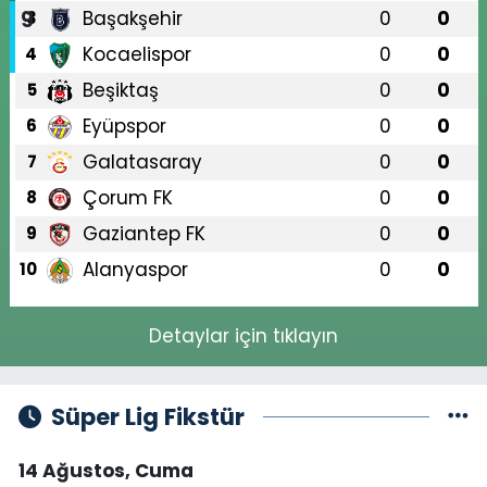
Başakşehir
0
0
3
Kocaelispor
0
0
4
Beşiktaş
0
0
5
Eyüpspor
0
0
6
Galatasaray
0
0
7
Çorum FK
0
0
8
Gaziantep FK
0
0
9
Alanyaspor
0
0
10
Detaylar için tıklayın
Süper Lig Fikstür
14 Ağustos, Cuma