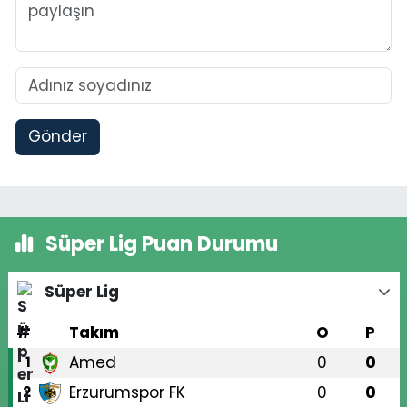
Gönder
Süper Lig Puan Durumu
Süper Lig
#
Takım
O
P
Amed
0
0
1
Erzurumspor FK
0
0
2