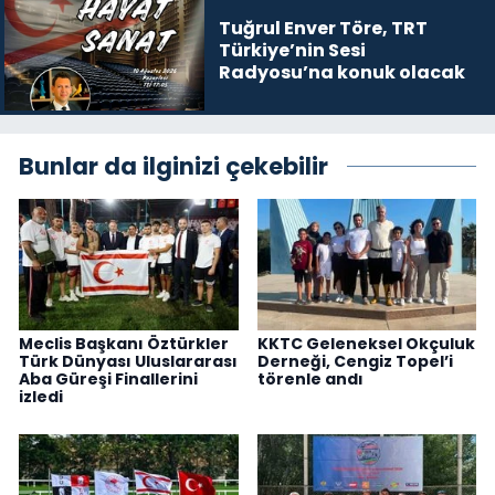
Tuğrul Enver Töre, TRT
Türkiye’nin Sesi
Radyosu’na konuk olacak
Bunlar da ilginizi çekebilir
Meclis Başkanı Öztürkler
KKTC Geleneksel Okçuluk
Türk Dünyası Uluslararası
Derneği, Cengiz Topel’i
Aba Güreşi Finallerini
törenle andı
izledi