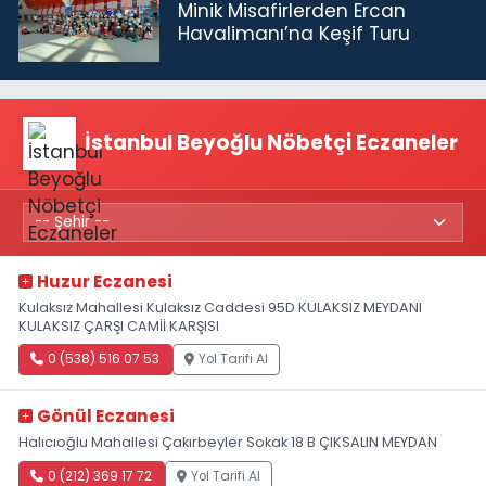
Minik Misafirlerden Ercan
Havalimanı’na Keşif Turu
İstanbul Beyoğlu Nöbetçi Eczaneler
Huzur Eczanesi
Kulaksız Mahallesi Kulaksız Caddesi 95D KULAKSIZ MEYDANI
KULAKSIZ ÇARŞI CAMİİ KARŞISI
0 (538) 516 07 53
Yol Tarifi Al
Gönül Eczanesi
Halıcıoğlu Mahallesi Çakırbeyler Sokak 18 B ÇIKSALIN MEYDAN
0 (212) 369 17 72
Yol Tarifi Al