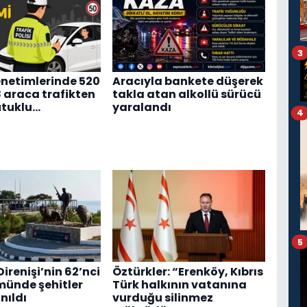
3
enetimlerinde 520
Aracıyla bankete düşerek
8 araca trafikten
takla atan alkollü sürücü
utuklu…
yaralandı
4
5
irenişi’nin 62’nci
Öztürkler: “Erenköy, Kıbrıs
münde şehitler
Türk halkının vatanına
nıldı
vurduğu silinmez