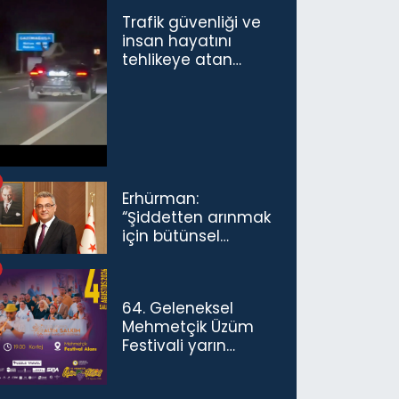
Trafik güvenliği ve
insan hayatını
tehlikeye atan
sürücü ve yolcuya
ceza...
Erhürman:
“Şiddetten arınmak
için bütünsel
politikaları
konuşmamız
gerekiyor”
64. Geleneksel
Mehmetçik Üzüm
Festivali yarın
başlıyor