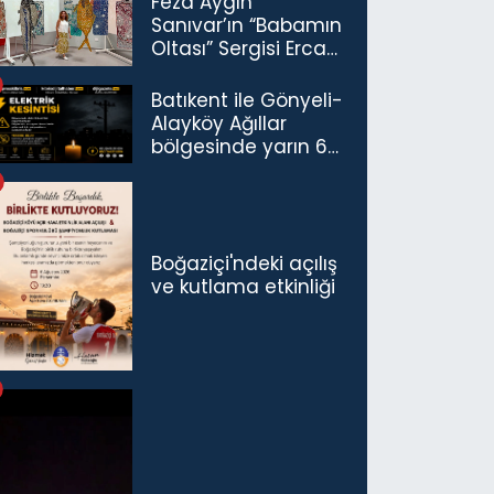
Feza Aygın
Sanıvar’ın “Babamın
Oltası” Sergisi Ercan
Havalimanı’nda
Açıldı
Batıkent ile Gönyeli-
Alayköy Ağıllar
bölgesinde yarın 6
saatlik elektrik
kesintisi…
Boğaziçi'ndeki açılış
ve kutlama etkinliği