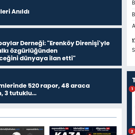
B
Erenköy Şehitleri Anıldı
B
A
1
aylar Derneği: "Erenköy Direnişi'yle
halkı özgürlüğünden
S
ğini dünyaya ilan etti"
imlerinde 520 rapor, 48 araca
1
, 3 tutuklu…
2