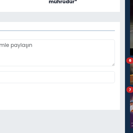
mührüdür”
6
7