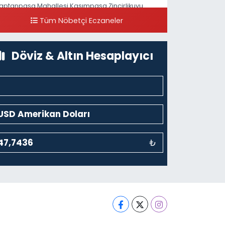
aptanpaşa Mahallesi Kasımpaşa Zincirlikuyu
addesi 123B İstanbul Beyoğlu 4 Nolu ASM Karşısı
Tüm Nöbetçi Eczaneler
0 (212) 297 96 92
Yol Tarifi Al
Döviz & Altın Hesaplayıcı
₺