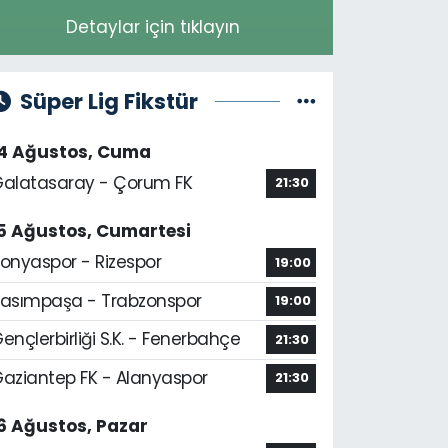
Detaylar için tıklayın
Süper Lig Fikstür
14 Ağustos, Cuma
alatasaray - Çorum FK
21:30
5 Ağustos, Cumartesi
onyaspor - Rizespor
19:00
asımpaşa - Trabzonspor
19:00
ençlerbirliği S.K. - Fenerbahçe
21:30
aziantep FK - Alanyaspor
21:30
6 Ağustos, Pazar