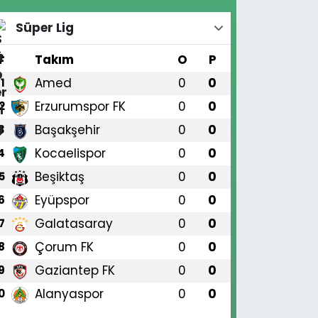
Süper Lig
#
Takım
O
P
Amed
0
0
1
Erzurumspor FK
0
0
2
Başakşehir
0
0
3
Kocaelispor
0
0
4
Beşiktaş
0
0
5
Eyüpspor
0
0
6
Galatasaray
0
0
7
Çorum FK
0
0
8
Gaziantep FK
0
0
9
Alanyaspor
0
0
0