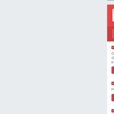
Ö
G
K
P