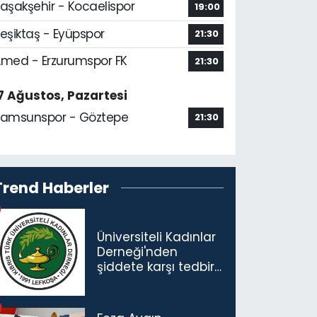
aşakşehir - Kocaelispor
19:00
eşiktaş - Eyüpspor
21:30
med - Erzurumspor FK
21:30
7 Ağustos, Pazartesi
amsunspor - Göztepe
21:30
Trend Haberler
Üniversiteli Kadınlar
Derneği'nden
şiddete karşı tedbir
çağrısı