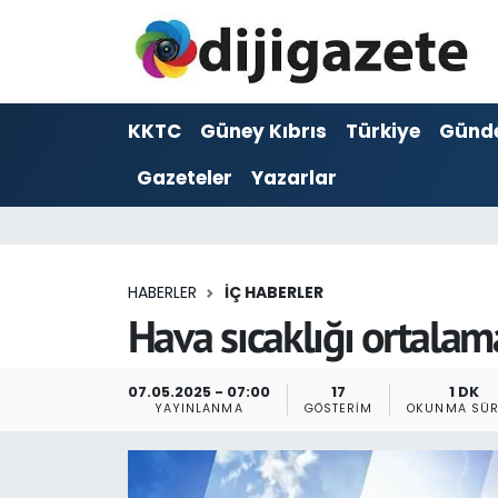
ADVERTORIAL
Hava Durumu
KKTC
Güney Kıbrıs
Türkiye
Günd
Dijigazete
Trafik Durumu
Gazeteler
Yazarlar
Dünya
Süper Lig Puan Durumu ve Fikstür
Eğitim
Tüm Manşetler
HABERLER
İÇ HABERLER
Ekonomi
Son Dakika Haberleri
Hava sıcaklığı ortala
Foto Galeri
Haber Arşivi
07.05.2025 - 07:00
17
1 DK
YAYINLANMA
GÖSTERIM
OKUNMA SÜR
GEZİ
Güncel