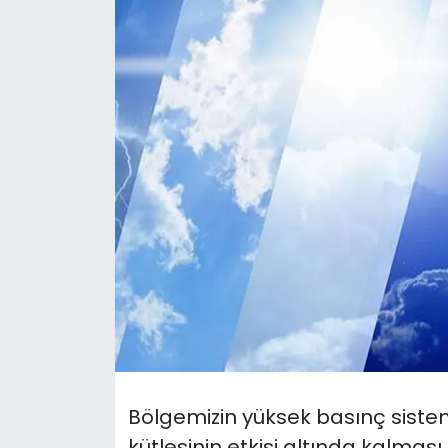
Gündem
KKTC
KKTC YEREL SEÇİM 2018
Kültür Sanat
Magazin
Moda
Nöbetçi Eczaneler
Otomobil Dünyası
Bölgemizin yüksek basınç sistem
Politika
kütlesinin etkisi altında kalmas