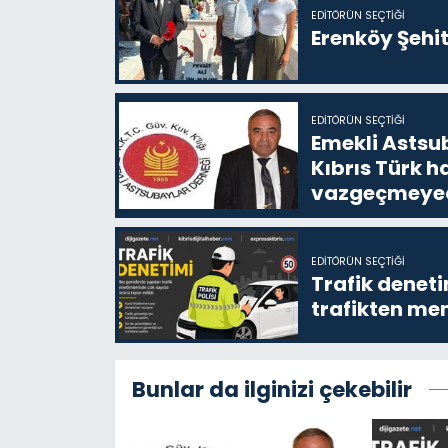
EDITÖRÜN SEÇTIĞI
EDITÖRÜN SEÇTIĞI
Emekli Astsub
Kıbrıs Türk 
vazgeçmeyece
EDITÖRÜN SEÇTIĞI
Trafik denet
trafikten men
Bunlar da ilginizi çekebilir