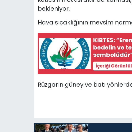
bekleniyor.
SAĞLIK
Hava sıcaklığının mevsim normal
Spor
KIBTES: “Ere
Teknoloji
bedelin ve t
sembolüdür
TÜRKiYE
İçeriği Görüntü
Video Galeri
Rüzgarın güney ve batı yönlerde
YAŞAM
Yazarlar