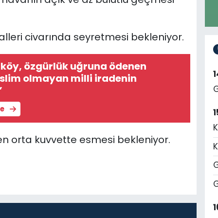
leri civarında seyretmesi bekleniyor.
nköy, özgürlük uğruna ödenen
eslim olmayan milli iradenin
G
”
le
1
K
n orta kuvvette esmesi bekleniyor.
K
G
G
1