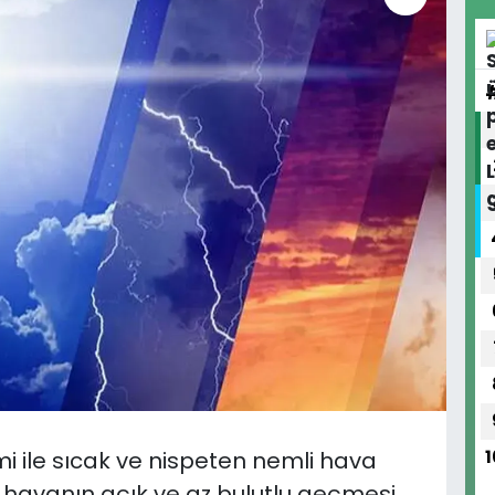
i ile sıcak ve nispeten nemli hava
1
ı, havanın açık ve az bulutlu geçmesi