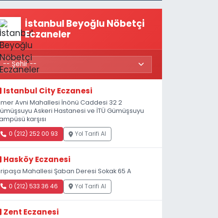
İstanbul Beyoğlu Nöbetçi
Eczaneler
Istanbul City Eczanesi
mer Avni Mahallesi İnönü Caddesi 32 2
ümüşsuyu Askeri Hastanesi ve İTÜ Gümüşsuyu
ampüsü karşısı
0 (212) 252 00 93
Yol Tarifi Al
Hasköy Eczanesi
iripaşa Mahallesi Şaban Deresi Sokak 65 A
0 (212) 533 36 46
Yol Tarifi Al
Zent Eczanesi