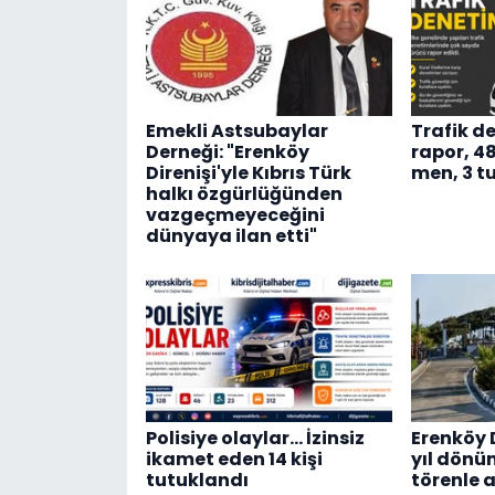
Emekli Astsubaylar
Trafik d
Derneği: "Erenköy
rapor, 4
Direnişi'yle Kıbrıs Türk
men, 3 t
halkı özgürlüğünden
vazgeçmeyeceğini
dünyaya ilan etti"
Polisiye olaylar… İzinsiz
Erenköy D
ikamet eden 14 kişi
yıl dönü
tutuklandı
törenle a