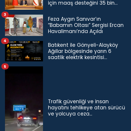
için maaş desteğini 35 bin
TL'ye çıkardık”
3
Feza Aygın Sanıvar’ın
“Babamın Oltası” Sergisi Ercan
Havalimanı’nda Açıldı
4
Batıkent ile Gönyeli-Alayköy
Ağıllar bölgesinde yarın 6
saatlik elektrik kesintisi…
5
Trafik güvenliği ve insan
hayatını tehlikeye atan sürücü
ve yolcuya ceza...