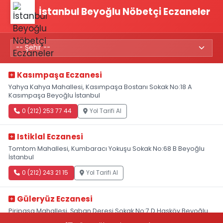
İstanbul Beyoğlu Nöbetçi Eczaneler
Kasımpaşa Eczanesi
Yahya Kahya Mahallesi, Kasımpaşa Bostanı Sokak No:18 A
Kasımpaşa Beyoğlu İstanbul
0 (212) 253 77 44
Yol Tarifi Al
Istiklal Eczanesi
Tomtom Mahallesi, Kumbaracı Yokuşu Sokak No:68 B Beyoğlu
İstanbul
0 (212) 243 21 15
Yol Tarifi Al
Güleryüz Eczanesi
Piripaşa Mahallesi, Şaban Deresi Sokak No:7 D Hasköy Beyoğlu
İstanbul