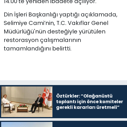
14.00'te yeniden ibadete açılıyor.
SAĞLIK
Din İşleri Başkanlığı yaptığı açıklamada,
Selimiye Cami’nin, T.C. Vakıflar Genel
Spor
Müdürlüğü'nün desteğiyle yürütülen
restorasyon çalışmalarının
Teknoloji
tamamlandığını belirtti.
TÜRKiYE
Video Galeri
YAŞAM
Öztürkler: “Olağanüstü
Yazarlar
toplantı için önce komiteler
gerekli kararları üretmeli”