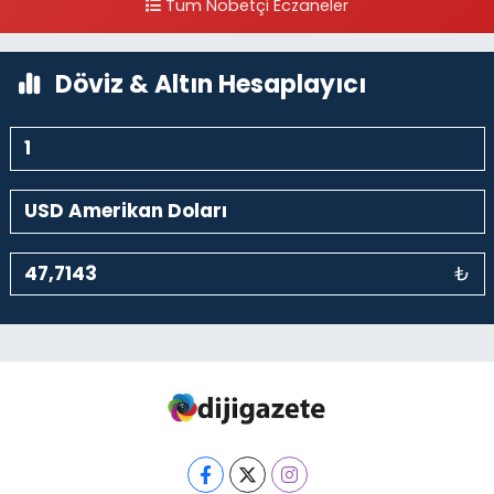
Tüm Nöbetçi Eczaneler
0 (212) 369 95 85
Yol Tarifi Al
Döviz & Altın Hesaplayıcı
₺