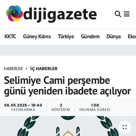
ADVERTORIAL
Hava Durumu
KKTC
Güney Kıbrıs
Türkiye
Gündem
Dünya
Ek
Dijigazete
Trafik Durumu
Dünya
Süper Lig Puan Durumu ve Fikstür
HABERLER
İÇ HABERLER
Eğitim
Tüm Manşetler
Selimiye Cami perşembe
Ekonomi
Son Dakika Haberleri
günü yeniden ibadete açılıyor
Foto Galeri
Haber Arşivi
06.05.2025 - 18:40
2
1 DK
YAYINLANMA
GÖSTERIM
OKUNMA SÜRESI
GEZİ
Güncel