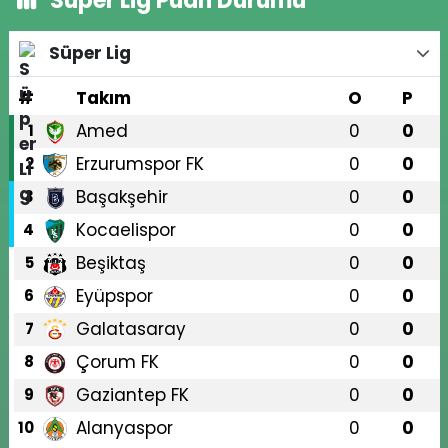
Süper Lig Puan Durumu
Süper Lig
#
Takım
O
P
Amed
0
0
1
Erzurumspor FK
0
0
2
Başakşehir
0
0
3
Kocaelispor
0
0
4
Beşiktaş
0
0
5
Eyüpspor
0
0
6
Galatasaray
0
0
7
Çorum FK
0
0
8
Gaziantep FK
0
0
9
Alanyaspor
0
0
10