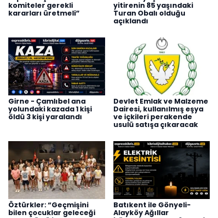
komiteler gerekli
yitirenin 85 yaşındaki
kararları üretmeli”
Turan Obalı olduğu
açıklandı
Girne - Çamlıbel ana
Devlet Emlak ve Malzeme
yolundaki kazada 1 kişi
Dairesi, kullanılmış eşya
öldü 3 kişi yaralandı
ve içkileri perakende
usulü satışa çıkaracak
Öztürkler: “Geçmişini
Batıkent ile Gönyeli-
bilen çocuklar geleceği
Alayköy Ağıllar