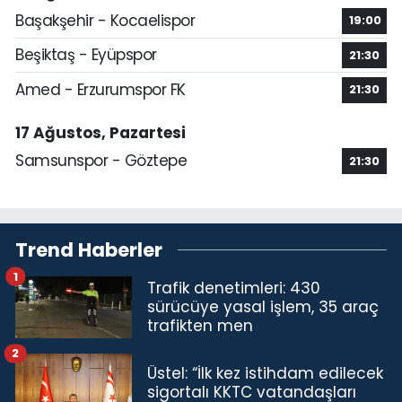
Başakşehir - Kocaelispor
19:00
Beşiktaş - Eyüpspor
21:30
Amed - Erzurumspor FK
21:30
17 Ağustos, Pazartesi
Samsunspor - Göztepe
21:30
Trend Haberler
1
Trafik denetimleri: 430
sürücüye yasal işlem, 35 araç
trafikten men
2
Üstel: “İlk kez istihdam edilecek
sigortalı KKTC vatandaşları