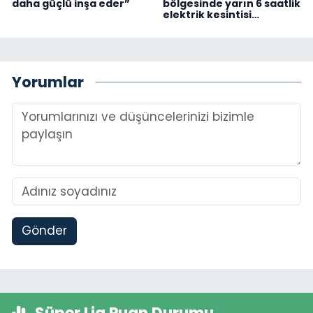
daha güçlü inşa eder”
bölgesinde yarın 6 saatlik
elektrik kesintisi…
Yorumlar
Gönder