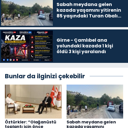
Sabah meydana gelen
kazada yaşamını yitirenin
85 yaşındaki Turan Obalı
olduğu açıklandı
Girne - Çamlıbel ana
yolundaki kazada 1 kişi
öldü 3 kişi yaralandı
Bunlar da ilginizi çekebilir
Öztürkler: “Olağanüstü
Sabah meydana gelen
toplantı için önce
kazada yaşamını