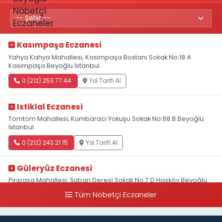
Kasımpaşa Eczanesi
Yahya Kahya Mahallesi, Kasımpaşa Bostanı Sokak No:18 A
Kasımpaşa Beyoğlu İstanbul
0 (212) 253 77 44
Yol Tarifi Al
Istiklal Eczanesi
Tomtom Mahallesi, Kumbaracı Yokuşu Sokak No:68 B Beyoğlu
İstanbul
0 (212) 243 21 15
Yol Tarifi Al
Güleryüz Eczanesi
Piripaşa Mahallesi, Şaban Deresi Sokak No:7 D Hasköy Beyoğlu
İstanbul
Tüm Nöbetçi Eczaneler
0 (212) 369 95 85
Yol Tarifi Al