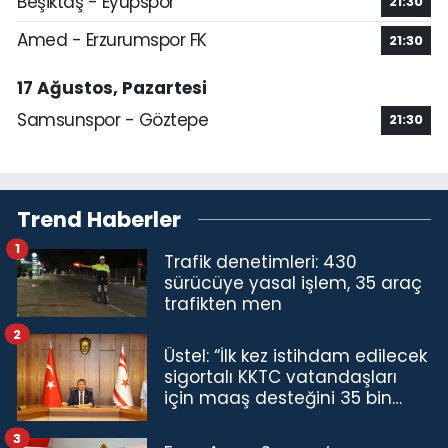
Beşiktaş - Eyüpspor
21:30
Amed - Erzurumspor FK
21:30
17 Ağustos, Pazartesi
Samsunspor - Göztepe
21:30
Trend Haberler
1
Trafik denetimleri: 430
sürücüye yasal işlem, 35 araç
trafikten men
2
Üstel: “İlk kez istihdam edilecek
sigortalı KKTC vatandaşları
için maaş desteğini 35 bin
TL'ye çıkardık”
3