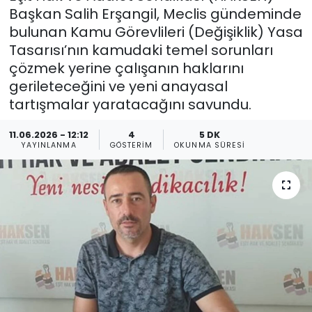
Başkan Salih Erşangil, Meclis gündeminde
Gündem
bulunan Kamu Görevlileri (Değişiklik) Yasa
Tasarısı’nın kamudaki temel sorunları
KKTC
çözmek yerine çalışanın haklarını
gerileteceğini ve yeni anayasal
KKTC YEREL SEÇİM 2018
tartışmalar yaratacağını savundu.
Kültür Sanat
11.06.2026 - 12:12
4
5 DK
YAYINLANMA
GÖSTERIM
OKUNMA SÜRESI
Magazin
Moda
Nöbetçi Eczaneler
Otomobil Dünyası
Politika