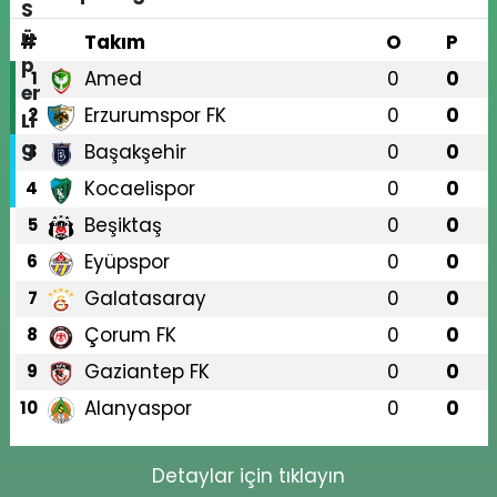
#
Takım
O
P
Amed
0
0
1
Erzurumspor FK
0
0
2
Başakşehir
0
0
3
Kocaelispor
0
0
4
Beşiktaş
0
0
5
Eyüpspor
0
0
6
Galatasaray
0
0
7
Çorum FK
0
0
8
Gaziantep FK
0
0
9
Alanyaspor
0
0
10
Detaylar için tıklayın