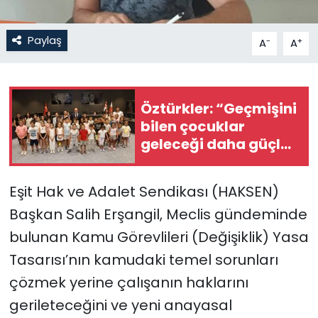
SAĞLIK
Paylaş
-
+
A
A
Spor
Teknoloji
Öztürkler: “Geçmişini
bilen çocuklar
TÜRKiYE
geleceği daha güçlü
inşa eder”
Video Galeri
Eşit Hak ve Adalet Sendikası (HAKSEN)
Başkan Salih Erşangil, Meclis gündeminde
YAŞAM
bulunan Kamu Görevlileri (Değişiklik) Yasa
Yazarlar
Tasarısı’nın kamudaki temel sorunları
çözmek yerine çalışanın haklarını
gerileteceğini ve yeni anayasal