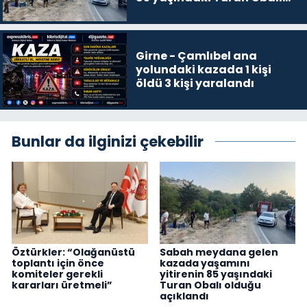
olduğu açıklandı
Girne - Çamlıbel ana
yolundaki kazada 1 kişi
öldü 3 kişi yaralandı
Bunlar da ilginizi çekebilir
Öztürkler: “Olağanüstü
Sabah meydana gelen
toplantı için önce
kazada yaşamını
komiteler gerekli
yitirenin 85 yaşındaki
kararları üretmeli”
Turan Obalı olduğu
açıklandı