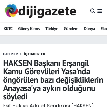
ADVERTORIAL
Hava Durumu
KKTC
Güney Kıbrıs
Türkiye
Gündem
Dünya
Ek
Dijigazete
Trafik Durumu
Dünya
Süper Lig Puan Durumu ve Fikstür
HABERLER
İÇ HABERLER
Eğitim
Tüm Manşetler
HAKSEN Başkanı Erşangil
Ekonomi
Son Dakika Haberleri
Kamu Görevlileri Yasa'nda
öngörülen bazı değişikliklerin
Foto Galeri
Haber Arşivi
Anayasa'ya aykırı olduğunu
GEZİ
söyledi
Güncel
Eşit Hak ve Adalet Sendikası (HAKSEN)