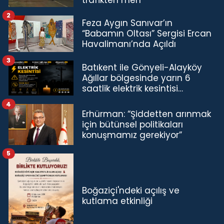
2
Feza Aygın Sanıvar’ın
“Babamın Oltası” Sergisi Ercan
Havalimanı’nda Açıldı
3
Batıkent ile Gönyeli-Alayköy
Ağıllar bölgesinde yarın 6
saatlik elektrik kesintisi…
4
Erhürman: “Şiddetten arınmak
için bütünsel politikaları
konuşmamız gerekiyor”
5
Boğaziçi'ndeki açılış ve
kutlama etkinliği