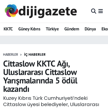
ADVERTORIAL
Hava Durumu
KKTC
Güney Kıbrıs
Türkiye
Gündem
Dünya
Ek
Dijigazete
Trafik Durumu
Dünya
Süper Lig Puan Durumu ve Fikstür
HABERLER
İÇ HABERLER
Eğitim
Tüm Manşetler
Cittaslow KKTC Ağı,
Ekonomi
Son Dakika Haberleri
Uluslararası Cittaslow
Yarışmalarında 5 ödül
Foto Galeri
Haber Arşivi
kazandı
GEZİ
Kuzey Kıbrıs Türk Cumhuriyeti’ndeki
Cittaslow üyesi belediyeler, Uluslararası
Güncel