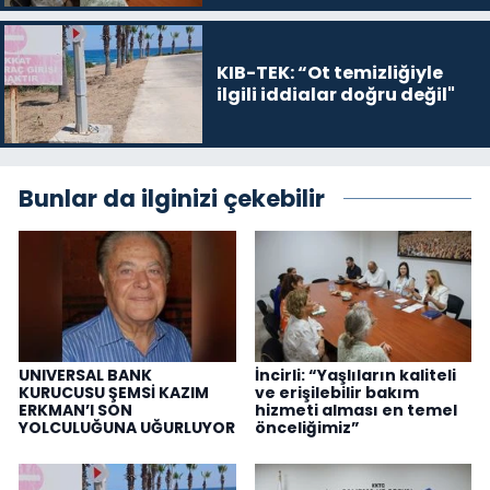
KIB-TEK: “Ot temizliğiyle
ilgili iddialar doğru değil"
Bunlar da ilginizi çekebilir
UNIVERSAL BANK
İncirli: “Yaşlıların kaliteli
KURUCUSU ŞEMSİ KAZIM
ve erişilebilir bakım
ERKMAN’I SON
hizmeti alması en temel
YOLCULUĞUNA UĞURLUYOR
önceliğimiz”