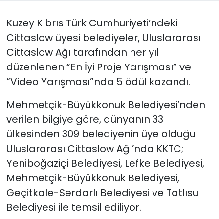
Kuzey Kıbrıs Türk Cumhuriyeti’ndeki
SAĞLIK
Cittaslow üyesi belediyeler, Uluslararası
Spor
Cittaslow Ağı tarafından her yıl
düzenlenen “En İyi Proje Yarışması” ve
Teknoloji
“Video Yarışması”nda 5 ödül kazandı.
TÜRKiYE
Mehmetçik-Büyükkonuk Belediyesi’nden
verilen bilgiye göre, dünyanın 33
Video Galeri
ülkesinden 309 belediyenin üye olduğu
YAŞAM
Uluslararası Cittaslow Ağı’nda KKTC;
Yeniboğaziçi Belediyesi, Lefke Belediyesi,
Yazarlar
Mehmetçik-Büyükkonuk Belediyesi,
Geçitkale-Serdarlı Belediyesi ve Tatlısu
Belediyesi ile temsil ediliyor.