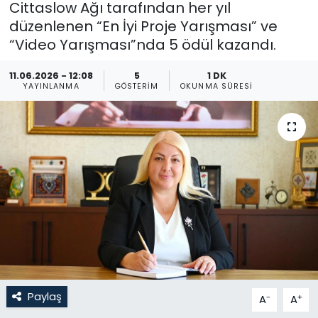
Cittaslow Ağı tarafından her yıl
düzenlenen “En İyi Proje Yarışması” ve
Gündem
“Video Yarışması”nda 5 ödül kazandı.
KKTC
11.06.2026 - 12:08
5
1 DK
YAYINLANMA
GÖSTERIM
OKUNMA SÜRESI
KKTC YEREL SEÇİM 2018
Kültür Sanat
Magazin
Moda
Nöbetçi Eczaneler
Otomobil Dünyası
Paylaş
-
+
A
A
Politika