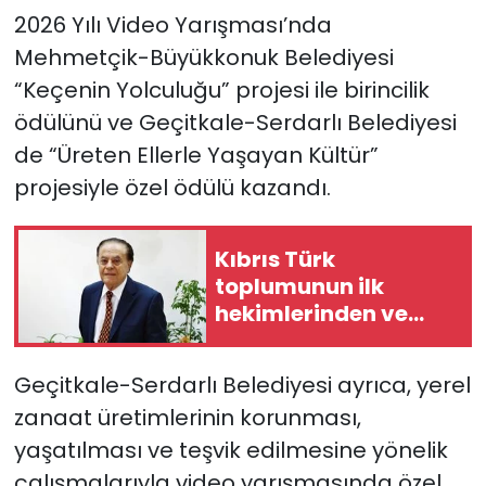
2026 Yılı Video Yarışması’nda
Mehmetçik-Büyükkonuk Belediyesi
“Keçenin Yolculuğu” projesi ile birincilik
ödülünü ve Geçitkale-Serdarlı Belediyesi
de “Üreten Ellerle Yaşayan Kültür”
projesiyle özel ödülü kazandı.
Kıbrıs Türk
toplumunun ilk
hekimlerinden ve
siyasi isimlerinden
Dr. Şemsi Kazım
Geçitkale-Serdarlı Belediyesi ayrıca, yerel
Erkman hayatını
zanaat üretimlerinin korunması,
kaybetti
yaşatılması ve teşvik edilmesine yönelik
çalışmalarıyla video yarışmasında özel