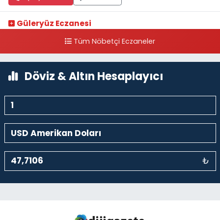
Güleryüz Eczanesi
Piripaşa Mahallesi Şaban Deresi Sokak 7 D Koç Müzesi Arkası-
Tüm Nöbetçi Eczaneler
kalaycıbahçe Meydana Doğru
0 (212) 369 95 85
Yol Tarifi Al
Döviz & Altın Hesaplayıcı
₺