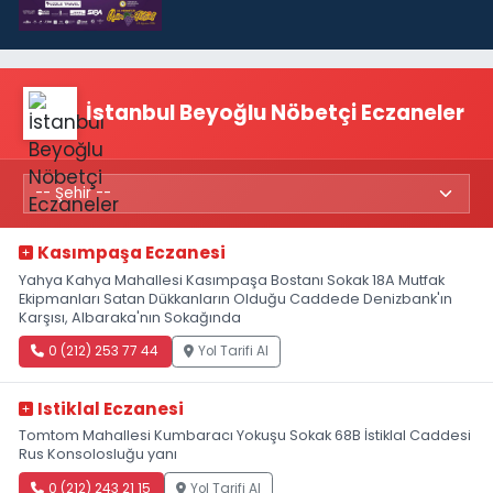
İstanbul Beyoğlu Nöbetçi Eczaneler
Kasımpaşa Eczanesi
Yahya Kahya Mahallesi Kasımpaşa Bostanı Sokak 18A Mutfak
Ekipmanları Satan Dükkanların Olduğu Caddede Denizbank'ın
Karşısı, Albaraka'nın Sokağında
0 (212) 253 77 44
Yol Tarifi Al
Istiklal Eczanesi
Tomtom Mahallesi Kumbaracı Yokuşu Sokak 68B İstiklal Caddesi
Rus Konsolosluğu yanı
0 (212) 243 21 15
Yol Tarifi Al