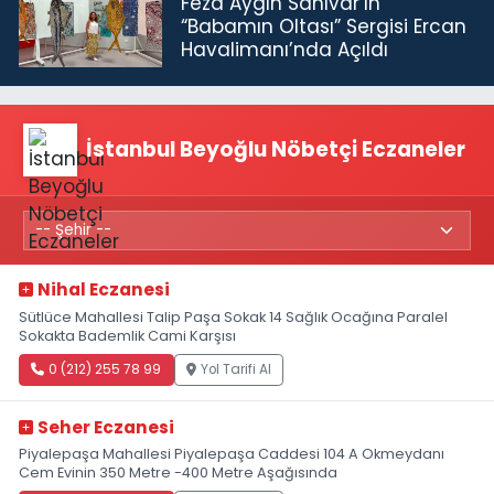
Feza Aygın Sanıvar’ın
“Babamın Oltası” Sergisi Ercan
Havalimanı’nda Açıldı
İstanbul Beyoğlu Nöbetçi Eczaneler
Nihal Eczanesi
Sütlüce Mahallesi Talip Paşa Sokak 14 Sağlık Ocağına Paralel
Sokakta Bademlik Cami Karşısı
0 (212) 255 78 99
Yol Tarifi Al
Seher Eczanesi
Piyalepaşa Mahallesi Piyalepaşa Caddesi 104 A Okmeydanı
Cem Evinin 350 Metre -400 Metre Aşağısında