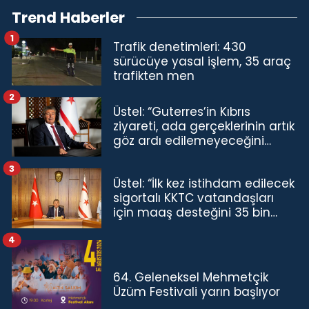
Trend Haberler
1
Trafik denetimleri: 430
sürücüye yasal işlem, 35 araç
trafikten men
2
Üstel: “Guterres’in Kıbrıs
ziyareti, ada gerçeklerinin artık
göz ardı edilemeyeceğini
göstermiştir”
3
Üstel: “İlk kez istihdam edilecek
sigortalı KKTC vatandaşları
için maaş desteğini 35 bin
TL'ye çıkardık”
4
64. Geleneksel Mehmetçik
Üzüm Festivali yarın başlıyor