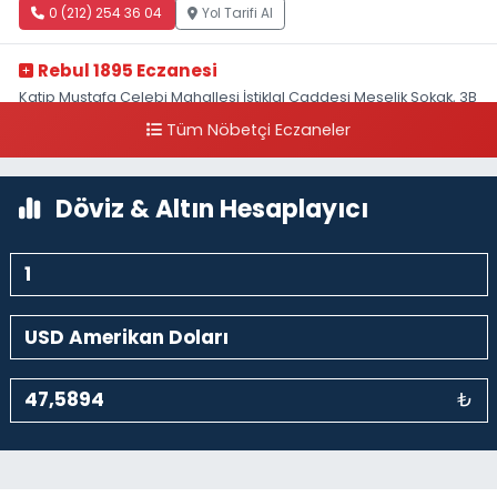
0 (212) 254 36 04
Yol Tarifi Al
Rebul 1895 Eczanesi
Katip Mustafa Çelebi Mahallesi İstiklal Caddesi Meşelik Sokak, 3B
Akbank Sanat karşısı, Fransız Konsolosluğu Çaprazı
Tüm Nöbetçi Eczaneler
0 (212) 243 69 36
Yol Tarifi Al
Döviz & Altın Hesaplayıcı
₺