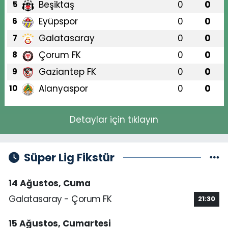
Beşiktaş
0
0
5
Eyüpspor
0
0
6
Galatasaray
0
0
7
Çorum FK
0
0
8
Gaziantep FK
0
0
9
Alanyaspor
0
0
10
Detaylar için tıklayın
Süper Lig Fikstür
14 Ağustos, Cuma
Galatasaray - Çorum FK
21:30
15 Ağustos, Cumartesi