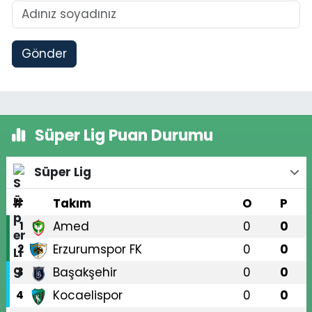
Gönder
Süper Lig Puan Durumu
Süper Lig
#
Takım
O
P
Amed
0
0
1
Erzurumspor FK
0
0
2
Başakşehir
0
0
3
Kocaelispor
0
0
4