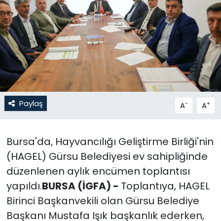
Gündem
KKTC
KKTC YEREL SEÇİM 2018
Kültür Sanat
Paylaş
-
+
A
A
Magazin
Bursa'da, Hayvancılığı Geliştirme Birliği'nin
Moda
(HAGEL) Gürsu Belediyesi ev sahipliğinde
Nöbetçi Eczaneler
düzenlenen aylık encümen toplantısı
yapıldı.
BURSA (İGFA) -
Toplantıya, HAGEL
Otomobil Dünyası
Birinci Başkanvekili olan Gürsu Belediye
Başkanı Mustafa Işık başkanlık ederken,
Politika