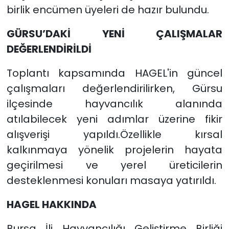
birlik encümen üyeleri de hazır bulundu.
SAĞLIK
GÜRSU’DAKİ YENİ ÇALIŞMALAR
DEĞERLENDİRİLDİ
Spor
Toplantı kapsamında HAGEL'in güncel
Teknoloji
çalışmaları değerlendirilirken, Gürsu
TÜRKiYE
ilçesinde hayvancılık alanında
atılabilecek yeni adımlar üzerine fikir
Video Galeri
alışverişi yapıldı.Özellikle kırsal
kalkınmaya yönelik projelerin hayata
YAŞAM
geçirilmesi ve yerel üreticilerin
desteklenmesi konuları masaya yatırıldı.
Yazarlar
HAGEL HAKKINDA
Bursa İli Hayvancılığı Geliştirme Birliği