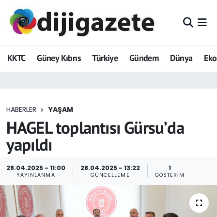
ADVERTORIAL
Hava Durumu
KKTC
Güney Kıbrıs
Türkiye
Gündem
Dünya
Ek
Dijigazete
Trafik Durumu
Dünya
Süper Lig Puan Durumu ve Fikstür
HABERLER
YAŞAM
Eğitim
Tüm Manşetler
HAGEL toplantısı Gürsu’da
Ekonomi
Son Dakika Haberleri
yapıldı
Foto Galeri
Haber Arşivi
28.04.2025 - 11:00
28.04.2025 - 13:22
1
YAYINLANMA
GÜNCELLEME
GÖSTERIM
GEZİ
Güncel