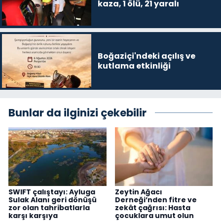
kaza, 1 ölü, 21 yaralı
Boğaziçi'ndeki açılış ve
kutlama etkinliği
Bunlar da ilginizi çekebilir
SWIFT çalıştayı: Ayluga
Zeytin Ağacı
Sulak Alanı geri dönüşü
Derneği’nden fitre ve
zor olan tahribatlarla
zekât çağrısı: Hasta
karşı karşıya
çocuklara umut olun