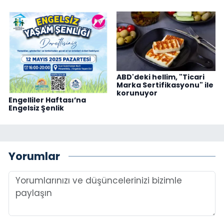
ABD'deki hellim, "Ticari
Marka Sertifikasyonu" ile
korunuyor
Engelliler Haftası’na
Engelsiz Şenlik
Yorumlar