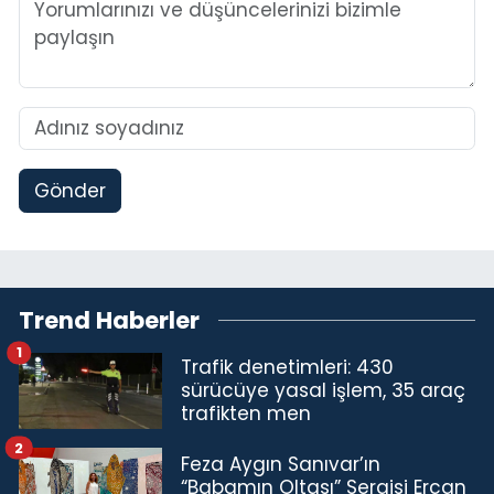
Gönder
Trend Haberler
1
Trafik denetimleri: 430
sürücüye yasal işlem, 35 araç
trafikten men
2
Feza Aygın Sanıvar’ın
“Babamın Oltası” Sergisi Ercan