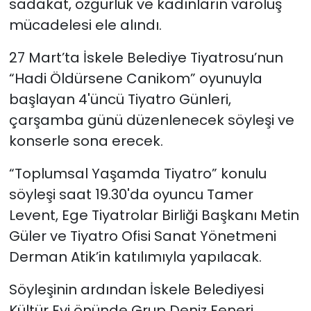
sadakat, özgürlük ve kadınların varoluş
mücadelesi ele alındı.
27 Mart’ta İskele Belediye Tiyatrosu’nun
“Hadi Öldürsene Canikom” oyunuyla
başlayan 4'üncü Tiyatro Günleri,
çarşamba günü düzenlenecek söyleşi ve
konserle sona erecek.
“Toplumsal Yaşamda Tiyatro” konulu
söyleşi saat 19.30'da o
yuncu
Tamer
Levent
, Ege Tiyatrolar Birliği Başkanı Metin
Güler ve Tiyatro Ofisi Sanat Yönetmeni
Derman Atik’in katılımıyla
yapılacak.
Söyleşinin ardından İskele Belediyesi
Kültür Evi önünde Grup Deniz Feneri