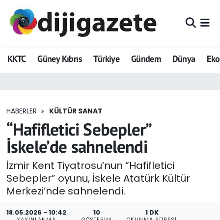
ADVERTORIAL
Hava Durumu
KKTC
Güney Kıbrıs
Türkiye
Gündem
Dünya
Ek
Dijigazete
Trafik Durumu
Dünya
Süper Lig Puan Durumu ve Fikstür
HABERLER
KÜLTÜR SANAT
Eğitim
Tüm Manşetler
“Hafifletici Sebepler”
Ekonomi
Son Dakika Haberleri
İskele’de sahnelendi
Foto Galeri
Haber Arşivi
İzmir Kent Tiyatrosu’nun “Hafifletici
Sebepler” oyunu, İskele Atatürk Kültür
GEZİ
Merkezi’nde sahnelendi.
Güncel
18.05.2026 - 10:42
10
1 DK
YAYINLANMA
GÖSTERIM
OKUNMA SÜRESI