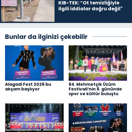
KIB-TEK: “Ot temizliğiyle
ilgili iddialar doğru değil"
Bunlar da ilginizi çekebilir
Alagadi Fest 2026 bu
64. Mehmetçik Üzüm
akşam başlıyor
Festivali’nin 6. gününde
spor ve kültür buluştu