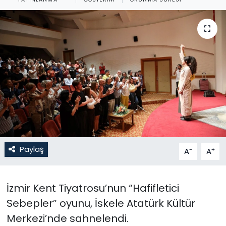
Gündem
KKTC
KKTC YEREL SEÇİM 2018
Kültür Sanat
Magazin
Moda
Paylaş
-
+
A
A
Nöbetçi Eczaneler
İzmir Kent Tiyatrosu’nun “Hafifletici
Otomobil Dünyası
Sebepler” oyunu, İskele Atatürk Kültür
Merkezi’nde sahnelendi.
Politika