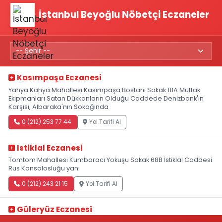
İstanbul Beyoğlu Nöbetçi Eczaneler
Kasımpaşa Eczanesi
Yahya Kahya Mahallesi Kasımpaşa Bostanı Sokak 18A Mutfak
Ekipmanları Satan Dükkanların Olduğu Caddede Denizbank'ın
Karşısı, Albaraka'nın Sokağında
0 (212) 253 77 44
Yol Tarifi Al
Istiklal Eczanesi
Tomtom Mahallesi Kumbaracı Yokuşu Sokak 68B İstiklal Caddesi
Rus Konsolosluğu yanı
0 (212) 243 21 15
Yol Tarifi Al
Güleryüz Eczanesi
Piripaşa Mahallesi Şaban Deresi Sokak 7 D Koç Müzesi Arkası-