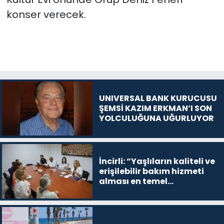
konser verecek.
UNIVERSAL BANK KURUCUSU
ŞEMSİ KAZIM ERKMAN’I SON
YOLCULUĞUNA UĞURLUYOR
İncirli: “Yaşlıların kaliteli ve
erişilebilir bakım hizmeti
alması en temel
önceliğimiz”