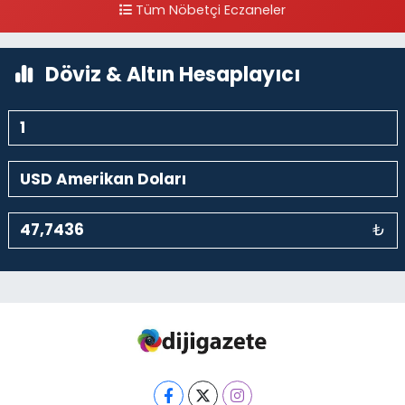
Tüm Nöbetçi Eczaneler
kalaycıbahçe Meydana Doğru
0 (212) 369 95 85
Yol Tarifi Al
Döviz & Altın Hesaplayıcı
₺