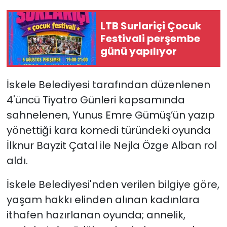
SAĞLIK
LTB Surlariçi Çocuk
Festivali perşembe
Spor
günü yapılıyor
Teknoloji
İskele Belediyesi tarafından düzenlenen
4'üncü
Tiyatro Günleri kapsamında
TÜRKiYE
sahnelenen,
Yunus Emre Gümüş’ün yazıp
Video Galeri
yönettiği kara komedi türündeki oyunda
İlknur Bayzit Çatal ile Nejla Özge Alban rol
YAŞAM
aldı.
Yazarlar
İskele Belediyesi'nden verilen bilgiye göre,
yaşam hakkı elinden alınan kadınlara
ithafen hazırlanan oyunda; annelik,