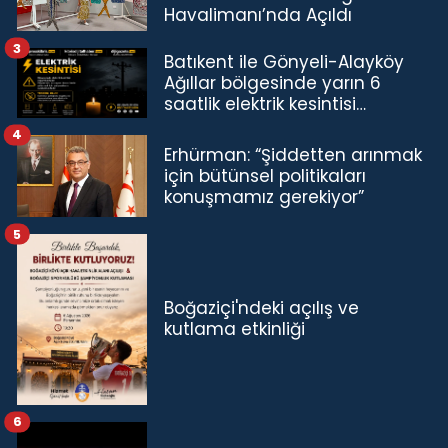
Havalimanı’nda Açıldı
3
Batıkent ile Gönyeli-Alayköy
Ağıllar bölgesinde yarın 6
saatlik elektrik kesintisi…
4
Erhürman: “Şiddetten arınmak
için bütünsel politikaları
konuşmamız gerekiyor”
5
Boğaziçi'ndeki açılış ve
kutlama etkinliği
6