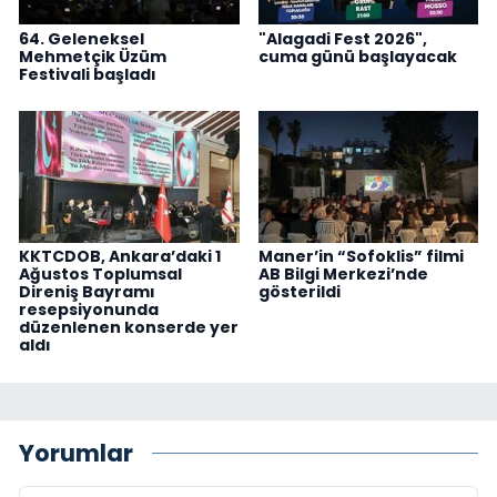
64. Geleneksel
"Alagadi Fest 2026",
Mehmetçik Üzüm
cuma günü başlayacak
Festivali başladı
KKTCDOB, Ankara’daki 1
Maner’in “Sofoklis” filmi
Ağustos Toplumsal
AB Bilgi Merkezi’nde
Direniş Bayramı
gösterildi
resepsiyonunda
düzenlenen konserde yer
aldı
Yorumlar