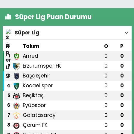
Süper Lig Puan Durumu
Süper Lig
#
Takım
O
P
Amed
0
0
1
Erzurumspor FK
0
0
2
Başakşehir
0
0
3
Kocaelispor
0
0
4
Beşiktaş
0
0
5
Eyüpspor
0
0
6
Galatasaray
0
0
7
Çorum FK
0
0
8