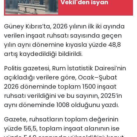
Vekil'den isyan
SAĞLIK
Güney Kıbrıs’ta, 2026 yılının ilk iki ayında
Spor
verilen inşaat ruhsatı sayısında geçen
yılın aynı dönemine kıyasla yüzde 48,8
Teknoloji
artış kaydedildiği bildirildi.
TÜRKiYE
Politis gazetesi, Rum İstatistik Dairesi’nin
Video Galeri
açıkladığı verilere göre, Ocak–Şubat
2026 döneminde toplam 1500 inşaat
YAŞAM
ruhsatı verildiğini ve bu sayının, 2025’in
aynı döneminde 1008 olduğunu yazdı.
Yazarlar
Gazete, ruhsatların toplam değerinin
yüzde 56,5, toplam inşaat alanının ise