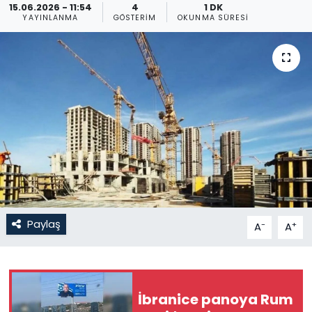
15.06.2026 - 11:54
4
1 DK
YAYINLANMA
GÖSTERIM
OKUNMA SÜRESI
Gündem
KKTC
KKTC YEREL SEÇİM 2018
Kültür Sanat
Magazin
Moda
Paylaş
-
+
A
A
Nöbetçi Eczaneler
Otomobil Dünyası
İbranice panoya Rum
Politika