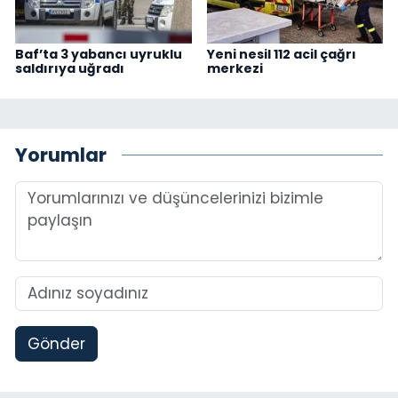
Baf’ta 3 yabancı uyruklu
Yeni nesil 112 acil çağrı
saldırıya uğradı
merkezi
Yorumlar
Gönder