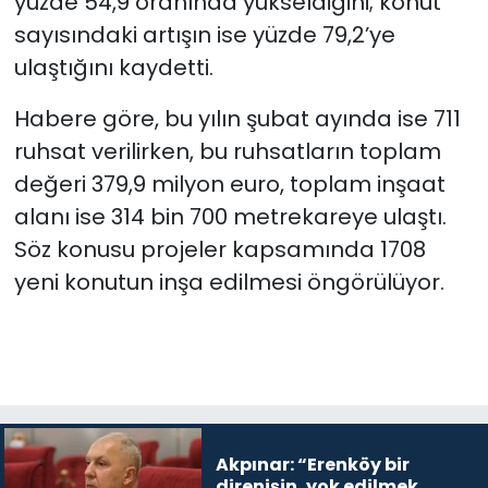
yüzde 54,9 oranında yükseldiğini; konut
sayısındaki artışın ise yüzde 79,2’ye
ulaştığını kaydetti.
Habere göre, bu yılın şubat ayında ise 711
ruhsat verilirken, bu ruhsatların toplam
değeri 379,9 milyon euro, toplam inşaat
alanı ise 314 bin 700 metrekareye ulaştı.
Söz konusu projeler kapsamında 1708
yeni konutun inşa edilmesi öngörülüyor.
Akpınar: “Erenköy bir
direnişin, yok edilmek