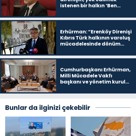
istenen bir halkın ‘Ben
buradayım ve var olmaya
devam edeceğim’ dediği
yer
Erhürman: “Erenköy Direnişi
Kıbrıs Türk halkının varoluş
mücadelesinde dönüm
noktalarından biri”
Cumhurbaşkanı Erhürman,
Milli Mücadele Vakfı
başkanı ve yönetim kurulu
üyelerini kabul etti
Bunlar da ilginizi çekebilir