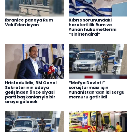
İbranice panoya Rum
Kıbrıs sorunundaki
Vekil'den isyan
hareketlilik Rum ve
Yunan hükümetlerini
“sinirlendirdi”
Hristodulidis, BM Genel
“Mafya Devleti”
Sekreterinin adaya
soruşturması için
gelişinden önce siyasi
Yunanistan’dan iki sorgu
parti başkanlarıyla bir
memuru getirildi
araya gelecek