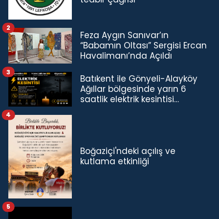
2
Feza Aygın Sanıvar’ın
“Babamın Oltası” Sergisi Ercan
Havalimanı’nda Açıldı
3
Batıkent ile Gönyeli-Alayköy
Ağıllar bölgesinde yarın 6
saatlik elektrik kesintisi…
4
Boğaziçi'ndeki açılış ve
kutlama etkinliği
5