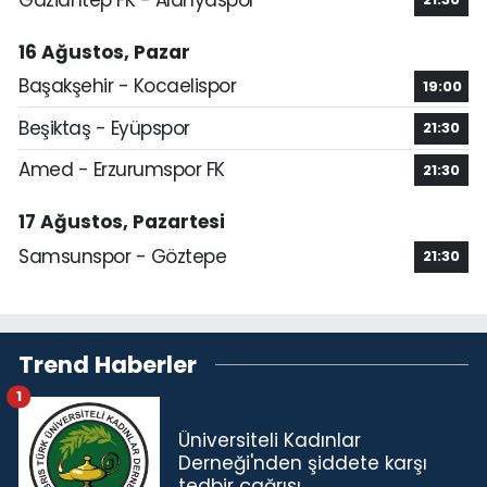
16 Ağustos, Pazar
Başakşehir - Kocaelispor
19:00
Beşiktaş - Eyüpspor
21:30
Amed - Erzurumspor FK
21:30
17 Ağustos, Pazartesi
Samsunspor - Göztepe
21:30
Trend Haberler
1
Üniversiteli Kadınlar
Derneği'nden şiddete karşı
tedbir çağrısı