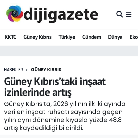
ADVERTORIAL
Hava Durumu
KKTC
Güney Kıbrıs
Türkiye
Gündem
Dünya
Ek
Dijigazete
Trafik Durumu
Dünya
Süper Lig Puan Durumu ve Fikstür
HABERLER
GÜNEY KIBRIS
Eğitim
Tüm Manşetler
Güney Kıbrıs’taki inşaat
Ekonomi
Son Dakika Haberleri
izinlerinde artış
Foto Galeri
Haber Arşivi
Güney Kıbrıs’ta, 2026 yılının ilk iki ayında
verilen inşaat ruhsatı sayısında geçen
GEZİ
yılın aynı dönemine kıyasla yüzde 48,8
artış kaydedildiği bildirildi.
Güncel