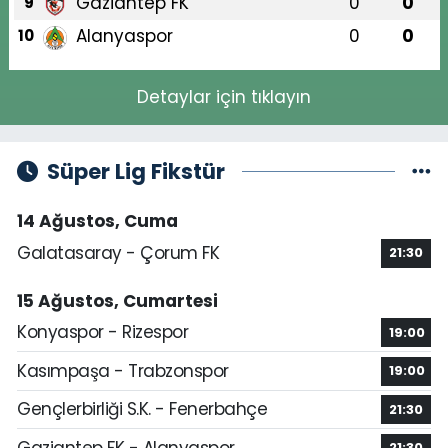
Gaziantep FK
0
0
9
Alanyaspor
0
0
10
Detaylar için tıklayın
Süper Lig Fikstür
14 Ağustos, Cuma
Galatasaray - Çorum FK
21:30
15 Ağustos, Cumartesi
Konyaspor - Rizespor
19:00
Kasımpaşa - Trabzonspor
19:00
Gençlerbirliği S.K. - Fenerbahçe
21:30
Gaziantep FK - Alanyaspor
21:30