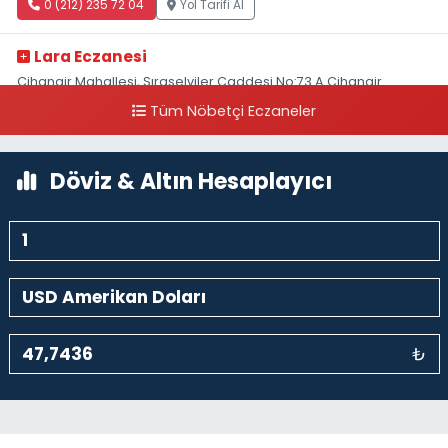
0 (212) 235 72 04
Yol Tarifi Al
Lara Eczanesi
Cihangir Mahallesi, Sıraselviler Caddesi No:73 A Cihangir
Beyoğlu İstanbul
Tüm Nöbetçi Eczaneler
0 (212) 293 90 86
Yol Tarifi Al
Döviz & Altın Hesaplayıcı
₺