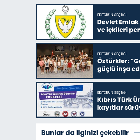
EDITÖRÜN SEÇTIĞI
Devlet Emlak 
ve içkileri p
EDITÖRÜN SEÇTIĞI
Öztürkler: “G
güçlü inşa ed
EDITÖRÜN SEÇTIĞI
Kıbrıs Türk Ü
kayıtlar sürü
Bunlar da ilginizi çekebilir