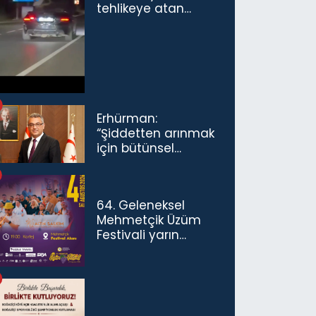
tehlikeye atan
sürücü ve yolcuya
ceza...
Erhürman:
“Şiddetten arınmak
için bütünsel
politikaları
konuşmamız
gerekiyor”
64. Geleneksel
Mehmetçik Üzüm
Festivali yarın
başlıyor