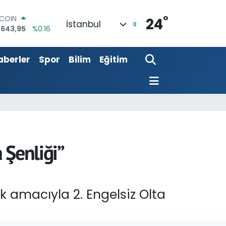
.643,95
%0.16
°
24
LAR
İstanbul
,6704
%0
RO
,0406
%-0.08
aberler
Spor
Bilim
Eğitim
ERLİN
,2143
%0
AM ALTIN
00.87
%0.12
ST100
.799
%70
 Şenliği”
k amacıyla 2. Engelsiz Olta