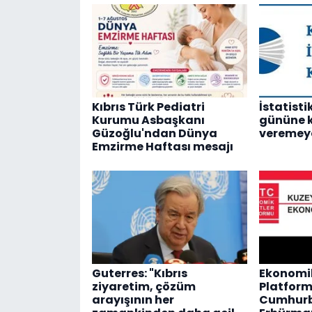
Kıbrıs Türk Pediatri
İstatist
Kurumu Asbaşkanı
gününe 
Güzoğlu'ndan Dünya
veremey
Emzirme Haftası mesajı
Guterres: "Kıbrıs
Ekonomik
ziyaretim, çözüm
Platfor
arayışının her
Cumhurb