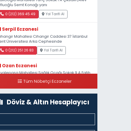
fluoğlu Semt Konağı yanı
0 (212) 369 45 49
Yol Tarifi Al
Serpil Eczanesi
ihangir Mahallesi Cihangir Caddesi 37 İstanbul
ent Üniversitesi Arka Cephesinde
0 (212) 251 26 83
Yol Tarifi Al
Ozan Eczanesi
iyalepaşa Mahallesi Sağlık Ocağı Sokak 9 A Fatih
ultan ASM Yanı
Tüm Nöbetçi Eczaneler
0 (212) 297 30 13
Yol Tarifi Al
Döviz & Altın Hesaplayıcı