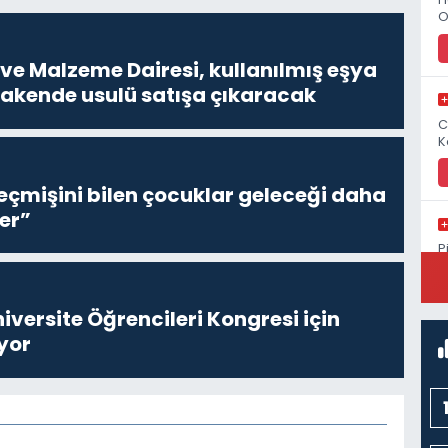
O
ve Malzeme Dairesi, kullanılmış eşya
erakende usulü satışa çıkaracak
C
K
eçmişini bilen çocuklar geleceği daha
er”
P
S
niversite Öğrencileri Kongresi için
yor