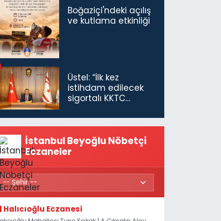
Boğaziçi'ndeki açılış
ve kutlama etkinliği
Üstel: “İlk kez
istihdam edilecek
sigortalı KKTC
vatandaşları için
maaş desteğini 35
bin TL'ye çıkardık”
İstanbul Beyoğlu Nöbetçi
Eczaneler
Halıcıoğlu Eczanesi
alıcıoğlu Mahallesi Tunç Sokak 1 A Çıksalın,Alev