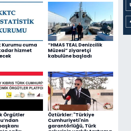
ik Kurumu cuma
“HMAS TEAL Denizcilik
kadar hizmet
Müzesi” ziyaretçi
ecek
kabulüne başladı
 Örgütler
Öztürkler: "Türkiye
mu’ndan
Cumhuriyeti'nin
aşkanı
garantörlüğü, Türk