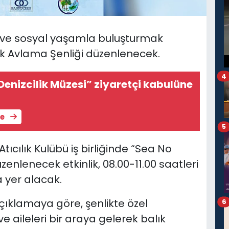
ğa ve sosyal yaşamla buluşturmak
alık Avlama Şenliği düzenlenecek.
4
enizcilik Müzesi” ziyaretçi kabulüne
le
5
Atıcılık Kulübü iş birliğinde
“Sea No
enlenecek etkinlik, 08.00-11.00 saatleri
 yer alacak.
açıklamaya göre, şenlikte
özel
6
ve aileleri bir araya gelerek balık