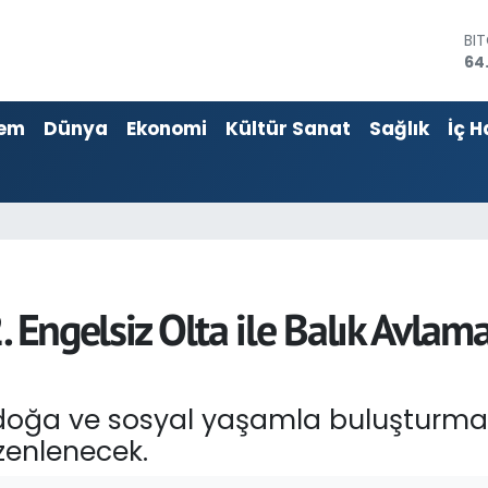
64
DO
47
EU
55
em
Dünya
Ekonomi
Kültür Sanat
Sağlık
İç H
ST
64
GR
65
Bİ
13
 Engelsiz Olta ile Balık Avlama
i doğa ve sosyal yaşamla buluşturma
zenlenecek.