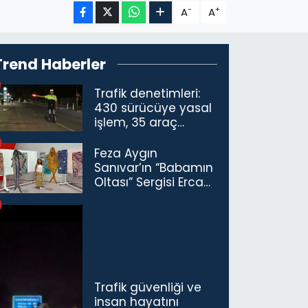
-
+
A
A
Trend Haberler
Trafik denetimleri:
430 sürücüye yasal
işlem, 35 araç
trafikten men
Feza Aygın
Sanıvar’ın “Babamın
Oltası” Sergisi Ercan
Havalimanı’nda
Açıldı
Trafik güvenliği ve
insan hayatını