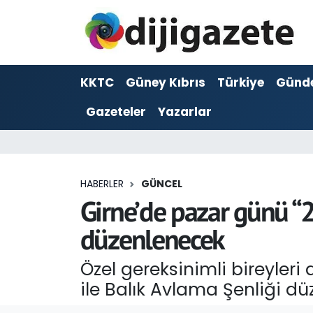
ADVERTORIAL
Hava Durumu
KKTC
Güney Kıbrıs
Türkiye
Günd
Dijigazete
Trafik Durumu
Gazeteler
Yazarlar
Dünya
Süper Lig Puan Durumu ve Fikstür
Eğitim
Tüm Manşetler
HABERLER
GÜNCEL
Ekonomi
Son Dakika Haberleri
Girne’de pazar günü “2.
düzenlenecek
Foto Galeri
Haber Arşivi
Özel gereksinimli bireyler
GEZİ
ile Balık Avlama Şenliği dü
Güncel