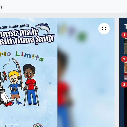
SI
1
2
3