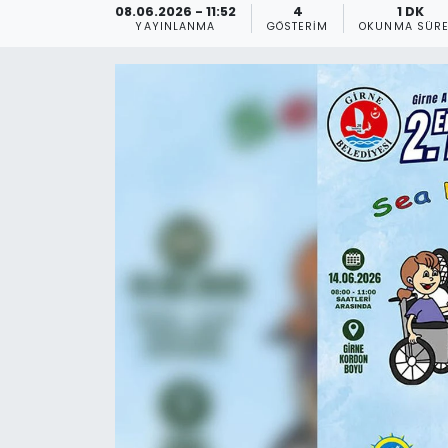
08.06.2026 - 11:52
4
1 DK
YAYINLANMA
GÖSTERIM
OKUNMA SÜRE
Gündem
KKTC
KKTC YEREL SEÇİM 2018
Kültür Sanat
Magazin
Moda
Nöbetçi Eczaneler
Otomobil Dünyası
Politika