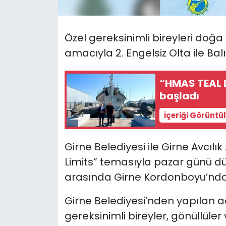
SAĞLIK
Ö
zel gereksinimli bireyleri do
Spor
amacıyla
2. Engelsiz Olta ile B
Teknoloji
“HMAS TEAL D
başladı
TÜRKiYE
İçeriği Görüntü
Video Galeri
Girne Belediyesi ile Girne Avcılık 
YAŞAM
Limits” temasıyla pazar günü düz
arasında Girne Kordonboyu’nda
Yazarlar
Girne Belediyesi’nden yapılan 
gereksinimli bireyler, gönüllüler 