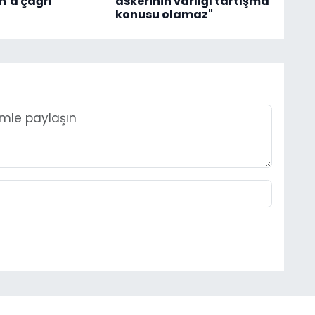
’a çağrı
askerinin varlığı tartışma
konusu olamaz"