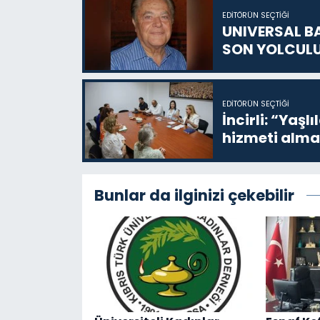
EDITÖRÜN SEÇTIĞI
UNIVERSAL B
SON YOLCUL
EDITÖRÜN SEÇTIĞI
İncirli: “Yaşlı
hizmeti alma
Bunlar da ilginizi çekebilir