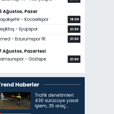
6 Ağustos, Pazar
aşakşehir - Kocaelispor
19:00
eşiktaş - Eyüpspor
21:30
med - Erzurumspor FK
21:30
7 Ağustos, Pazartesi
amsunspor - Göztepe
21:30
Trend Haberler
Trafik denetimleri:
430 sürücüye yasal
işlem, 35 araç
trafikten men