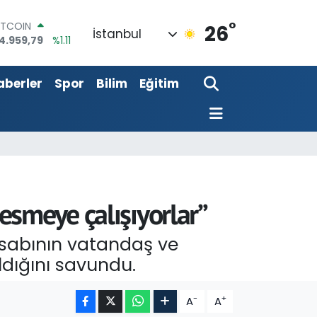
ITCOIN
4.959,79
%1.11
°
26
OLAR
İstanbul
7,7436
%0.18
URO
5,2510
%0.32
aberler
Spor
Bilim
Eğitim
TERLİN
4,4811
%0.38
RAM ALTIN
660.55
%0.03
İST100
3.779
%-14
esmeye çalışıyorlar”
esabının vatandaş ve
ıldığını savundu.
-
+
A
A