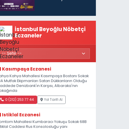
başlıyor
İstanbul Beyoğlu Nöbetçi
Eczaneler
Kasımpaşa Eczanesi
ahya Kahya Mahallesi Kasımpaşa Bostanı Sokak
8A Mutfak Ekipmanları Satan Dükkanların Olduğu
addede Denizbank'ın Karşısı, Albaraka'nın
okağında
0 (212) 253 77 44
Yol Tarifi Al
Istiklal Eczanesi
omtom Mahallesi Kumbaracı Yokuşu Sokak 68B
stiklal Caddesi Rus Konsolosluğu yanı