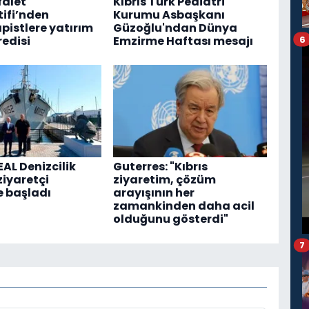
falet
Kıbrıs Türk Pediatri
ifi’nden
Kurumu Asbaşkanı
pistlere yatırım
Güzoğlu'ndan Dünya
redisi
Emzirme Haftası mesajı
6
AL Denizcilik
Guterres: "Kıbrıs
ziyaretçi
ziyaretim, çözüm
 başladı
arayışının her
zamankinden daha acil
olduğunu gösterdi"
7