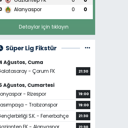
Alanyaspor
0
0
0
Detaylar için tıklayın
Süper Lig Fikstür
14 Ağustos, Cuma
alatasaray - Çorum FK
21:30
5 Ağustos, Cumartesi
onyaspor - Rizespor
19:00
asımpaşa - Trabzonspor
19:00
ençlerbirliği S.K. - Fenerbahçe
21:30
aziantep FK - Alanyaspor
21:30