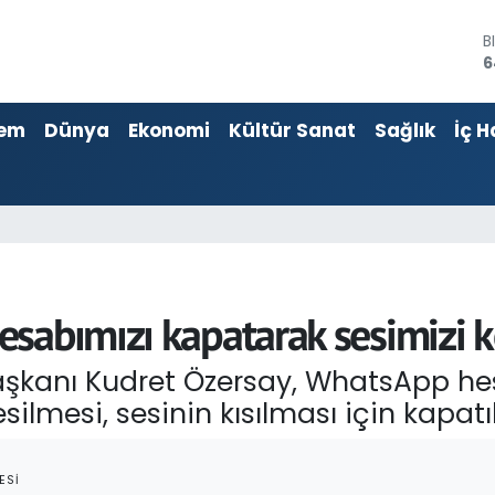
B
6
D
4
E
5
em
Dünya
Ekonomi
Kültür Sanat
Sağlık
İç H
S
6
G
6
B
1
sabımızı kapatarak sesimizi k
 Başkanı Kudret Özersay, WhatsApp h
silmesi, sesinin kısılması için kapat
ESI