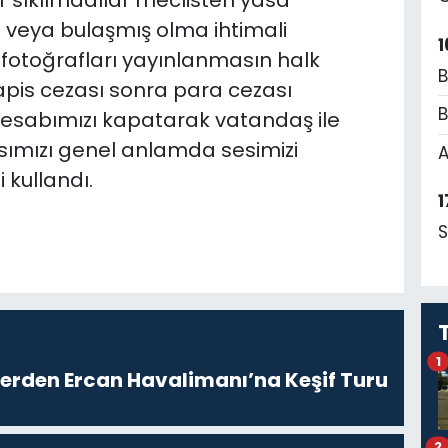
 sıkılmadılar meclisten yasa
ın veya bulaşmış olma ihtimali
1
 fotoğrafları yayınlanmasın halk
B
pis cezası sonra para cezası
B
hesabımızı kapatarak vatandaş ile
masımızı genel anlamda sesimizi
A
 kullandı.
1
S
1
lerden Ercan Havalimanı’na Keşif Turu
2