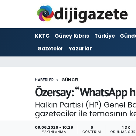
ADVERTORIAL
Hava Durumu
KKTC
Güney Kıbrıs
Türkiye
Günd
Dijigazete
Trafik Durumu
Gazeteler
Yazarlar
Dünya
Süper Lig Puan Durumu ve Fikstür
Eğitim
Tüm Manşetler
HABERLER
GÜNCEL
Ekonomi
Son Dakika Haberleri
Özersay: “WhatsApp he
Foto Galeri
Haber Arşivi
Halkın Partisi (HP) Genel
gazeteciler ile temasının ke
GEZİ
08.06.2026 - 10:29
6
1 DK
Güncel
YAYINLANMA
GÖSTERIM
OKUNMA SÜR