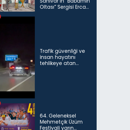
Sanıvar’ın “Babamın
Oltası” Sergisi Ercan
Havalimanı’nda
Açıldı
Trafik güvenliği ve
insan hayatını
tehlikeye atan
sürücü ve yolcuya
ceza...
64. Geleneksel
Mehmetçik Üzüm
Festivali yarın