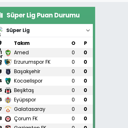
Süper Lig Puan Durumu
Süper Lig
#
Takım
O
P
Amed
0
0
1
Erzurumspor FK
0
0
2
Başakşehir
0
0
3
Kocaelispor
0
0
4
Beşiktaş
0
0
5
Eyüpspor
0
0
6
Galatasaray
0
0
7
Çorum FK
0
0
8
Gaziantep FK
0
0
9