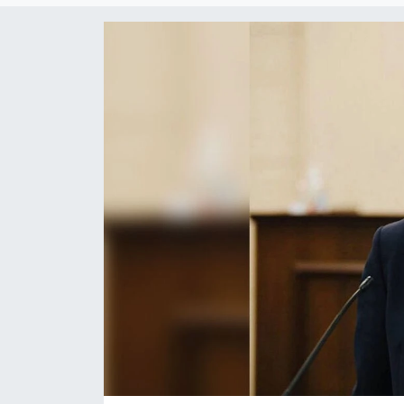
Gündem
KKTC
KKTC YEREL SEÇİM 2018
Kültür Sanat
Magazin
Moda
Nöbetçi Eczaneler
Otomobil Dünyası
Politika