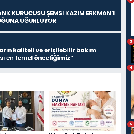
ANK KURUCUSU ŞEMSİ KAZIM ERKMAN’I
UĞUNA UĞURLUYOR
3
ların kaliteli ve erişilebilir bakım
sı en temel önceliğimiz”
4
5