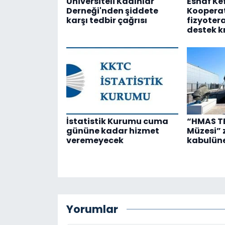
Üniversiteli Kadınlar
Esnaf Ke
Derneği'nden şiddete
Kooperat
karşı tedbir çağrısı
fizyotera
destek k
İstatistik Kurumu cuma
“HMAS TE
gününe kadar hizmet
Müzesi” 
veremeyecek
kabulüne
Yorumlar