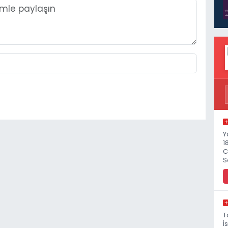
Y
1
C
S
T
İ