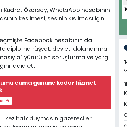
nı Kudret Özersay,
WhatsApp hesabının
1
ının kesilmesi, sesinin kısılması için
eçmişte Facebook hesabının da
te diploma rüşvet, devleti dolandırma
masıyla” yürütülen soruşturma ve yargı
ını iddia etti.
G
Kurumu cuma gününe kadar hizmet
1
k
K
le
K
G
bu kez halk duymasın gazeteciler
G