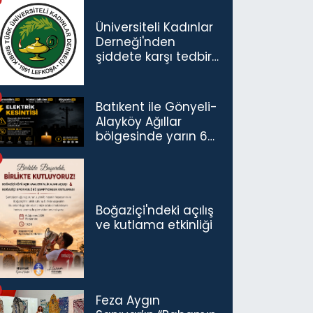
Üniversiteli Kadınlar
Derneği'nden
şiddete karşı tedbir
çağrısı
Batıkent ile Gönyeli-
Alayköy Ağıllar
bölgesinde yarın 6
saatlik elektrik
kesintisi…
Boğaziçi'ndeki açılış
ve kutlama etkinliği
Feza Aygın