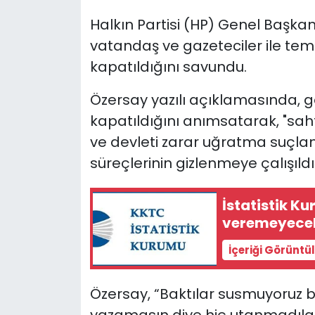
Halkın Partisi (HP) Genel Başka
SAĞLIK
vatandaş ve gazeteciler ile temas
kapatıldığını savundu.
Spor
Özersay yazılı açıklamasında, g
Teknoloji
kapatıldığını anımsatarak, "
sah
TÜRKiYE
ve devleti zarar uğratma suçla
süreçlerinin gizlenmeye çalışıldığ
Video Galeri
İstatistik 
YAŞAM
veremeyece
Yazarlar
İçeriği Görüntü
Özersay, “Baktılar susmuyoruz 