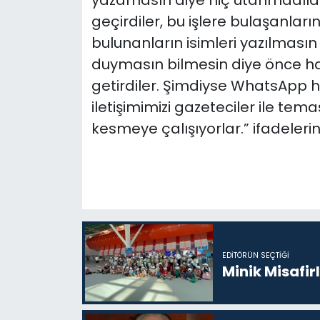
yazamasın diye hiç utanmadılar
geçirdiler, bu işlere bulaşanlar
bulunanların isimleri yazılmasın
duymasın bilmesin diye önce ha
getirdiler. Şimdiyse WhatsApp 
iletişimimizi gazeteciler ile te
kesmeye çalışıyorlar.” ifadelerini
EDITÖRÜN SEÇTIĞI
Minik Misafir