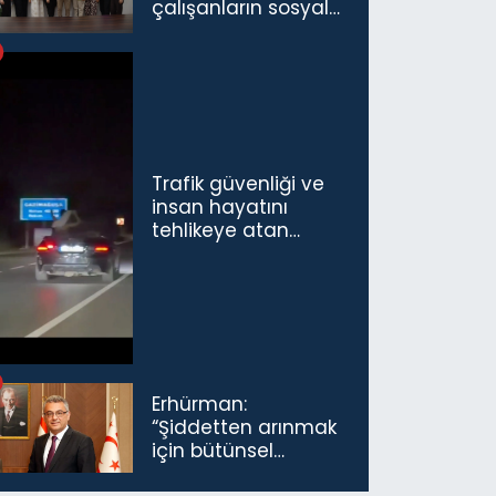
çalışanların sosyal
sigorta primlerinin
tamamını
karşılayacağız”
Trafik güvenliği ve
insan hayatını
tehlikeye atan
sürücü ve yolcuya
ceza...
Erhürman:
“Şiddetten arınmak
için bütünsel
politikaları