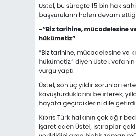
Üstel, bu süreçte 15 bin hak sahi
başvuruların halen devam ettiği
-“Biz tarihine, mücadelesine v
hükümetiz”
“Biz tarihine, mücadelesine ve 
hükümetiz.” diyen Üstel, vefanın 
vurgu yaptı.
Üstel, son üç yıldır sorunları er
kavuşturduklarını belirterek, yı
hayata geçirdiklerini dile getirdi
Kıbrıs Türk halkının çok ağır b
işaret eden Üstel, ıstıraplar çeki
verildiğini ama hiçbir zaman m