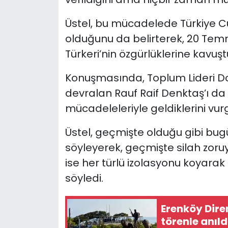
Üstel, bu mücadelede Türkiye C
olduğunu da belirterek, 20 Temm
Türkeri’nin özgürlüklerine kavuştu
Konuşmasında, Toplum Lideri Do
devralan Rauf Raif Denktaş’ı da
mücadeleleriyle geldiklerini vur
Üstel, geçmişte olduğu gibi bu
söyleyerek, geçmişte silah zoru
ise her türlü izolasyonu koyarak 
söyledi.
Erenköy Dire
törenle anıld