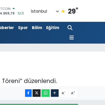
°
DOLAR
29
İstanbul
7,7436
%0.18
EURO
5,2510
%0.32
aberler
Spor
Bilim
Eğitim
TERLİN
4,4811
%0.38
RAM ALTIN
660.55
%0.03
İST100
3.779
%-14
ITCOIN
4.959,79
%1.11
 Töreni” düzenlendi.
-
+
A
A