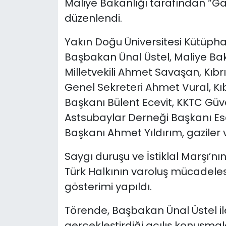
Maliye Bakanlığı tarafından “Gaz
düzenlendi.
SAĞLIK
Yakın Doğu Üniversitesi Kütüph
Spor
Başbakan Ünal Üstel, Maliye Ba
Milletvekili Ahmet Savaşan, Kıbrı
Teknoloji
Genel Sekreteri Ahmet Vural, Kı
TÜRKiYE
Başkanı Bülent Ecevit, KKTC Güv
Astsubaylar Derneği Başkanı Es
Video Galeri
Başkanı Ahmet Yıldırım, gaziler v
YAŞAM
Saygı duruşu ve İstiklal Marşı’n
Türk Halkının varoluş mücadeles
Yazarlar
gösterimi yapıldı.
Törende, Başbakan Ünal Üstel i
gerçekleştirdiği açılış konuşmal