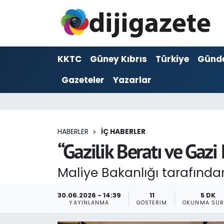
ADVERTORIAL
Hava Durumu
KKTC
Güney Kıbrıs
Türkiye
Günd
Dijigazete
Trafik Durumu
Gazeteler
Yazarlar
Dünya
Süper Lig Puan Durumu ve Fikstür
Eğitim
Tüm Manşetler
HABERLER
İÇ HABERLER
Ekonomi
Son Dakika Haberleri
“Gazilik Beratı ve Gazi 
Foto Galeri
Haber Arşivi
Maliye Bakanlığı tarafından
GEZİ
30.06.2026 - 14:39
11
5 DK
YAYINLANMA
GÖSTERIM
OKUNMA SÜR
Güncel