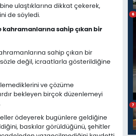
bine ulaştıklarına dikkat çekerek,
ni de söyledi.
6
e kahramanlarına sahip çıkan bir
kahramanlarına sahip çıkan bir
sözle değil, icraatlarla gösterildiğine
telemediklerini ve çözüme
llardır bekleyen birçok düzenlemeyi
.
7
edeller ödeyerek bugünlere geldiğine
ldiğini, baskılar görüldüğünü, şehitler
ücadeleden vazgeçilmediğini kaydetti.