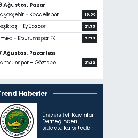
6 Ağustos, Pazar
aşakşehir - Kocaelispor
19:00
eşiktaş - Eyüpspor
21:30
med - Erzurumspor FK
21:30
7 Ağustos, Pazartesi
amsunspor - Göztepe
21:30
Trend Haberler
Üniversiteli Kadınlar
Derneği'nden
şiddete karşı tedbir
çağrısı