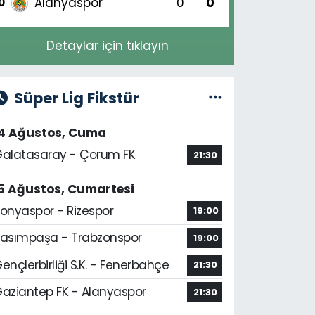
Alanyaspor
0
0
0
Detaylar için tıklayın
Süper Lig Fikstür
14 Ağustos, Cuma
alatasaray - Çorum FK
21:30
5 Ağustos, Cumartesi
onyaspor - Rizespor
19:00
asımpaşa - Trabzonspor
19:00
ençlerbirliği S.K. - Fenerbahçe
21:30
aziantep FK - Alanyaspor
21:30