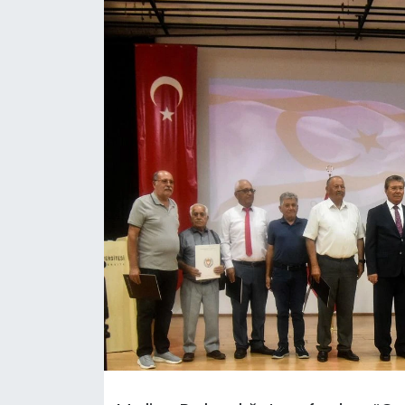
Gündem
KKTC
KKTC YEREL SEÇİM 2018
Kültür Sanat
Magazin
Moda
Nöbetçi Eczaneler
Otomobil Dünyası
Politika