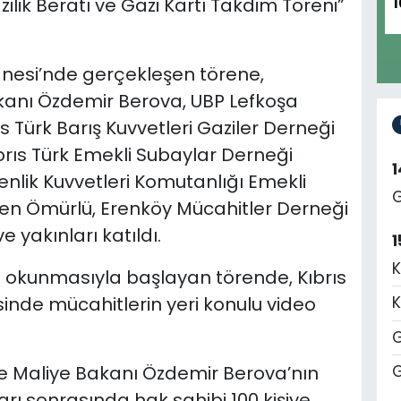
ilik Beratı ve Gazi Kartı Takdim Töreni”
1
anesi’nde gerçekleşen törene,
kanı Özdemir Berova, UBP Lefkoşa
s Türk Barış Kuvvetleri Gaziler Derneği
brıs Türk Emekli Subaylar Derneği
enlik Kuvvetleri Komutanlığı Emekli
G
en Ömürlü, Erenköy Mücahitler Derneği
e yakınları katıldı.
1
K
ın okunmasıyla başlayan törende, Kıbrıs
inde mücahitlerin yeri konulu video
K
G
le Maliye Bakanı Özdemir Berova’nın
G
arı sonrasında hak sahibi 100 kişiye