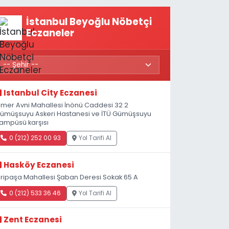
konuşmamız
gerekiyor”
İstanbul Beyoğlu Nöbetçi
Eczaneler
Istanbul City Eczanesi
mer Avni Mahallesi İnönü Caddesi 32 2
ümüşsuyu Askeri Hastanesi ve İTÜ Gümüşsuyu
ampüsü karşısı
0 (212) 252 00 93
Yol Tarifi Al
Hasköy Eczanesi
iripaşa Mahallesi Şaban Deresi Sokak 65 A
0 (212) 533 36 46
Yol Tarifi Al
Zent Eczanesi