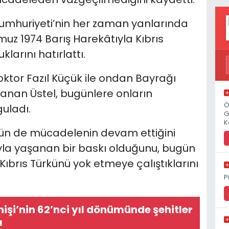
umhuriyeti’nin her zaman yanlarında
uz 1974 Barış Harekâtıyla Kıbrıs
klarını hatırlattı.
ktor Fazıl Küçük ile ondan Bayrağı
 anan Üstel, bugünlere onların
Ö
guladı.
G
K
gün de mücadelenin devam ettiğini
yla yaşanan bir baskı olduğunu, bugün
Kıbrıs Türkünü yok etmeye çalıştıklarını
P
nişi’nin 62’nci yıl dönümünde şehitler
ı