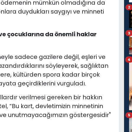
rını ödemenin mümkün olmadığına da
2
onlara duydukları saygıyı ve minneti
 ve çocuklarına da önemli haklar
3
yle sadece gazilere değil, eşleri ve
4
zandırdıklarını söyleyerek, sağlıktan
lere, kültürden spora kadar birçok
ata geçirdiklerini vurguladı.
llardır verilmesi gereken bir hakkın
l, “Bu kart, devletimizin minnetinin
n ve unutmayacağımızın göstergesidir"
5