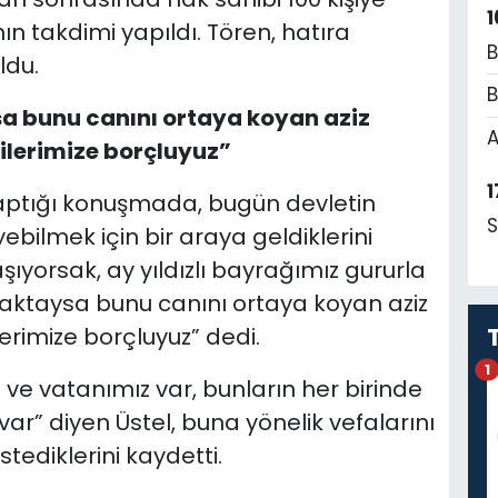
1
nın takdimi yapıldı. Tören, hatıra
B
ldu.
B
a bunu canını ortaya koyan aziz
A
ilerimize borçluyuz”
1
aptığı konuşmada, bugün devletin
S
bilmek için bir araya geldiklerini
aşıyorsak, ay yıldızlı bayrağımız gururla
aktaysa bunu canını ortaya koyan aziz
erimize borçluyuz” dedi.
1
z ve vatanımız var, bunların her birinde
var” diyen Üstel, buna yönelik vefalarını
stediklerini kaydetti.