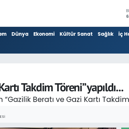
4
5
em
Dünya
Ekonomi
Kültür Sanat
Sağlık
İç H
S
6
G
6
B
1
B
6
Kartı Takdim Töreni” yapıldı...
 “Gazilik Beratı ve Gazi Kartı Takdim
ESI