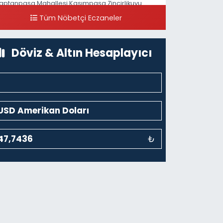
aptanpaşa Mahallesi Kasımpaşa Zincirlikuyu
addesi 123B İstanbul Beyoğlu 4 Nolu ASM Karşısı
Tüm Nöbetçi Eczaneler
0 (212) 297 96 92
Yol Tarifi Al
Döviz & Altın Hesaplayıcı
₺