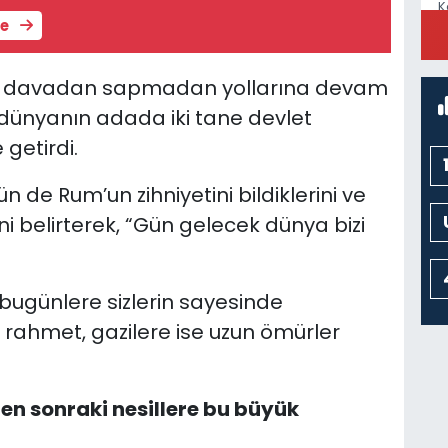
K
C
le
l davadan sapmadan yollarına devam
m dünyanın adada iki tane devlet
 getirdi.
 de Rum’un zihniyetini bildiklerini ve
belirterek, “Gün gelecek dünya bizi
e bugünlere sizlerin sayesinde
re rahmet, gazilere ise uzun ömürler
en sonraki nesillere bu büyük