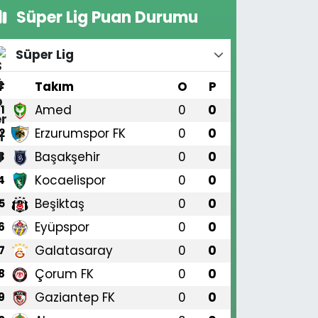
Süper Lig Puan Durumu
Süper Lig
#
Takım
O
P
Amed
0
0
1
Erzurumspor FK
0
0
2
Başakşehir
0
0
3
Kocaelispor
0
0
4
Beşiktaş
0
0
5
Eyüpspor
0
0
6
Galatasaray
0
0
7
Çorum FK
0
0
8
Gaziantep FK
0
0
9