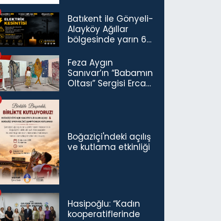
Batıkent ile Gönyeli-
Alayköy Ağıllar
bölgesinde yarın 6
saatlik elektrik
kesintisi…
Feza Aygın
Sanıvar’ın “Babamın
Oltası” Sergisi Ercan
Havalimanı’nda
Açıldı
Boğaziçi'ndeki açılış
ve kutlama etkinliği
Hasipoğlu: “Kadın
kooperatiflerinde