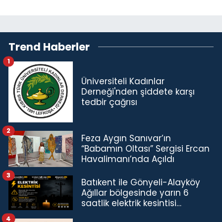
Trend Haberler
1
Üniversiteli Kadınlar
Derneği'nden şiddete karşı
tedbir çağrısı
2
Feza Aygın Sanıvar’ın
“Babamın Oltası” Sergisi Ercan
Havalimanı’nda Açıldı
3
Batıkent ile Gönyeli-Alayköy
Ağıllar bölgesinde yarın 6
saatlik elektrik kesintisi…
4