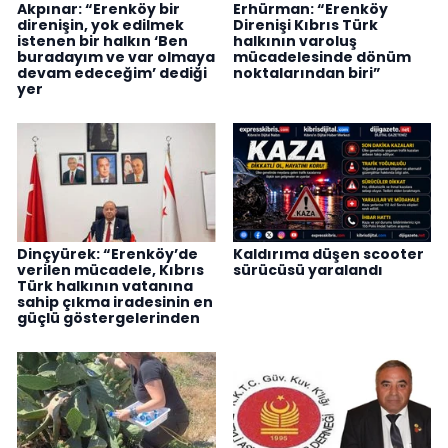
Akpınar: “Erenköy bir
Erhürman: “Erenköy
direnişin, yok edilmek
Direnişi Kıbrıs Türk
istenen bir halkın ‘Ben
halkının varoluş
buradayım ve var olmaya
mücadelesinde dönüm
devam edeceğim’ dediği
noktalarından biri”
yer
Dinçyürek: “Erenköy’de
Kaldırıma düşen scooter
verilen mücadele, Kıbrıs
sürücüsü yaralandı
Türk halkının vatanına
sahip çıkma iradesinin en
güçlü göstergelerinden