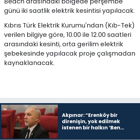
Beach arasındaki bölgede perşembe
günü iki saatlik elektrik kesintisi yapılacak.
SAĞLIK
Kıbrıs Türk Elektrik Kurumu'ndan (Kıb-Tek)
Spor
verilen bilgiye göre, 10.00 ile 12.00 saatleri
arasındaki kesinti, orta gerilim elektrik
Teknoloji
şebekesinde yapılacak proje çalışmadan
kaynaklanacak.
TÜRKiYE
Video Galeri
YAŞAM
Yazarlar
Akpınar: “Erenköy bir
direnişin, yok edilmek
istenen bir halkın ‘Ben
buradayım ve var olmaya