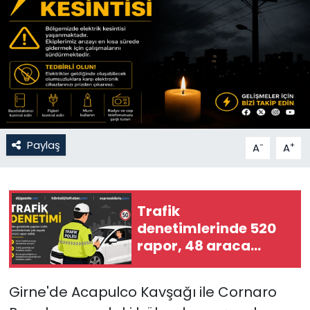
Gündem
KKTC
KKTC YEREL SEÇİM 2018
Kültür Sanat
Paylaş
-
+
A
A
Magazin
Moda
Trafik
denetimlerinde 520
Nöbetçi Eczaneler
rapor, 48 araca
trafikten men, 3
Otomobil Dünyası
tutuklu…
Girne'de Acapulco Kavşağı ile Cornaro
Politika