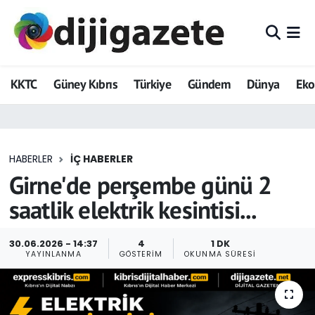
ADVERTORIAL
Hava Durumu
KKTC
Güney Kıbrıs
Türkiye
Gündem
Dünya
Ek
Dijigazete
Trafik Durumu
Dünya
Süper Lig Puan Durumu ve Fikstür
HABERLER
İÇ HABERLER
Eğitim
Tüm Manşetler
Girne'de perşembe günü 2
Ekonomi
Son Dakika Haberleri
saatlik elektrik kesintisi...
Foto Galeri
Haber Arşivi
30.06.2026 - 14:37
4
1 DK
YAYINLANMA
GÖSTERIM
OKUNMA SÜRESI
GEZİ
Güncel