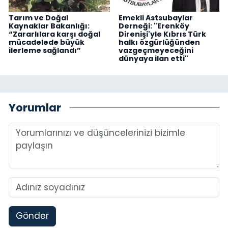
Tarım ve Doğal
Emekli Astsubaylar
Kaynaklar Bakanlığı:
Derneği: "Erenköy
“Zararlılara karşı doğal
Direnişi'yle Kıbrıs Türk
mücadelede büyük
halkı özgürlüğünden
ilerleme sağlandı”
vazgeçmeyeceğini
dünyaya ilan etti"
Yorumlar
Gönder