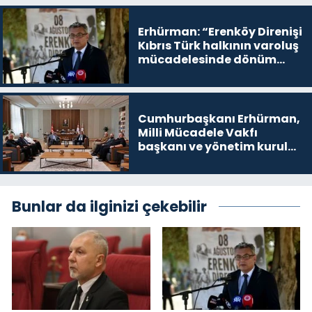
devam edeceğim’ dediği
yer
Erhürman: “Erenköy Direnişi
Kıbrıs Türk halkının varoluş
mücadelesinde dönüm
noktalarından biri”
Cumhurbaşkanı Erhürman,
Milli Mücadele Vakfı
başkanı ve yönetim kurulu
üyelerini kabul etti
Bunlar da ilginizi çekebilir