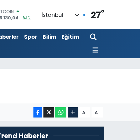
°
OLAR
27
İstanbul
7,7106
%0.17
URO
5,1652
%0.27
aberler
Spor
Bilim
Eğitim
TERLİN
4,4046
%0.35
RAM ALTIN
648.99
%2.59
İST100
3.773
%-19
ITCOIN
5.130,04
%1.2
-
+
A
A
Trend Haberler