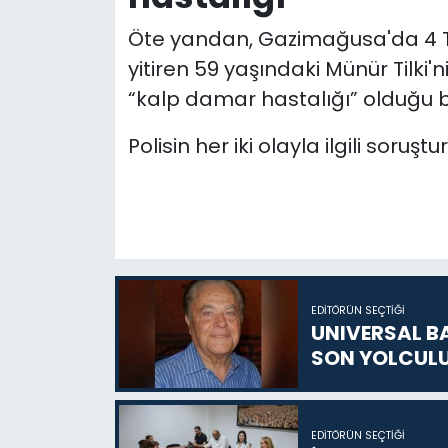
Öte yandan, Gazimağusa'da 4
yitiren 59 yaşındaki Münür Tilki
“kalp damar hastalığı” olduğu be
Polisin her iki olayla ilgili soruş
EDITÖRÜN SEÇTIĞI
UNIVERSAL B
SON YOLCUL
EDITÖRÜN SEÇTIĞI