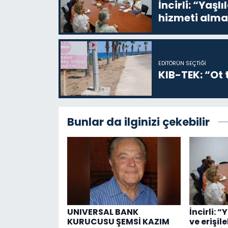
İncirli: “Yaşlı
hizmeti alma
EDITÖRÜN SEÇTIĞI
KIB-TEK: “Ot t
Bunlar da ilginizi çekebilir
UNIVERSAL BANK
İncirli: “
KURUCUSU ŞEMSİ KAZIM
ve erişil