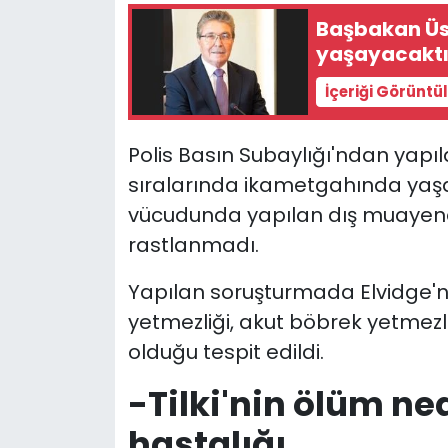
Başbakan Üst
SAĞLIK
yaşayacaktı
İçeriği Görüntü
Spor
Teknoloji
Polis Basın Subaylığı'ndan yap
sıralarında ikametgahında yaşam
TÜRKiYE
vücudunda yapılan dış muayened
rastlanmadı.
Video Galeri
Yapılan soruşturmada Elvidge'ni
YAŞAM
yetmezliği, akut böbrek yetmezliğ
olduğu tespit edildi.
Yazarlar
-Tilki'nin ölüm n
hastalığı