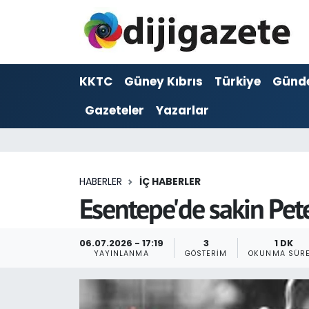
ADVERTORIAL
Hava Durumu
KKTC
Güney Kıbrıs
Türkiye
Günd
Dijigazete
Trafik Durumu
Gazeteler
Yazarlar
Dünya
Süper Lig Puan Durumu ve Fikstür
Eğitim
Tüm Manşetler
HABERLER
İÇ HABERLER
Ekonomi
Son Dakika Haberleri
Esentepe'de sakin Pete
Foto Galeri
Haber Arşivi
06.07.2026 - 17:19
3
1 DK
YAYINLANMA
GÖSTERIM
OKUNMA SÜRE
GEZİ
Güncel