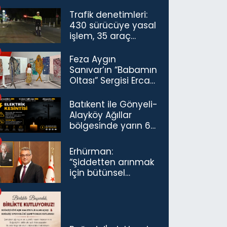
Trafik denetimleri:
430 sürücüye yasal
işlem, 35 araç
trafikten men
Feza Aygın
Sanıvar’ın “Babamın
Oltası” Sergisi Ercan
Havalimanı’nda
Açıldı
Batıkent ile Gönyeli-
Alayköy Ağıllar
bölgesinde yarın 6
saatlik elektrik
kesintisi…
Erhürman:
“Şiddetten arınmak
için bütünsel
politikaları
konuşmamız
gerekiyor”