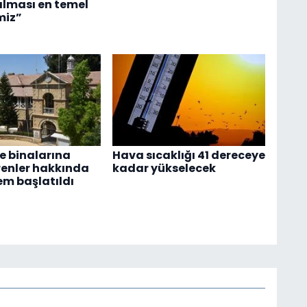
alması en temel
miz”
 binalarına
Hava sıcaklığı 41 dereceye
renler hakkında
kadar yükselecek
em başlatıldı