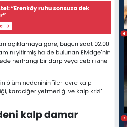
el: “Erenköy ruhu sonsuza dek
r”
le
6
ılan açıklamaya göre, bugün saat 02.00
ını yitirmiş halde bulunan Elvidge'nin
e herhangi bir darp veya cebir izine
n ölüm nedeninin "ileri evre kalp
i, karaciğer yetmezliği ve kalp krizi"
edeni kalp damar
7