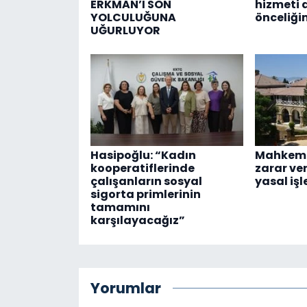
ERKMAN’I SON
hizmeti 
YOLCULUĞUNA
önceliği
UĞURLUYOR
Hasipoğlu: “Kadın
Mahkeme
kooperatiflerinde
zarar ve
çalışanların sosyal
yasal işl
sigorta primlerinin
tamamını
karşılayacağız”
Yorumlar