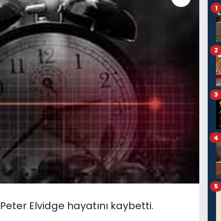
1
2
3
4
5
Peter Elvidge hayatını kaybetti.