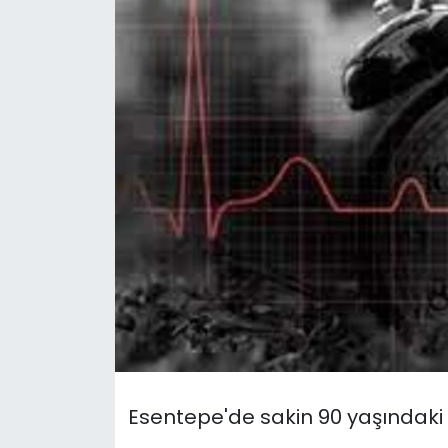
Gündem
KKTC
KKTC YEREL SEÇİM 2018
Kültür Sanat
Magazin
Moda
Nöbetçi Eczaneler
Otomobil Dünyası
Esentepe'de sakin 90 yaşındaki 
Politika