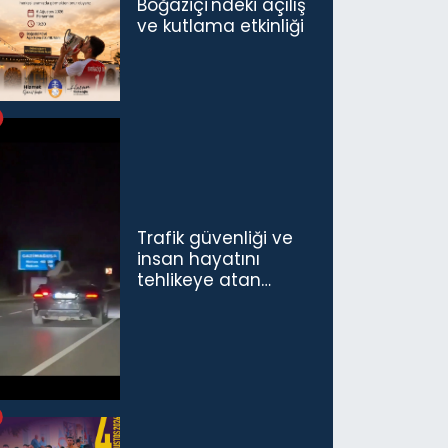
Boğaziçi'ndeki açılış
ve kutlama etkinliği
Trafik güvenliği ve
insan hayatını
tehlikeye atan
sürücü ve yolcuya
ceza...