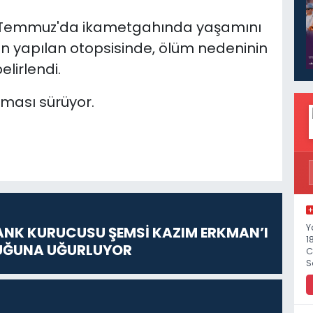
 Temmuz'da ikametgahında yaşamını
'nin yapılan otopsisinde, ölüm nedeninin
lirlendi.
turması sürüyor.
Y
ANK KURUCUSU ŞEMSİ KAZIM ERKMAN’I
1
UĞUNA UĞURLUYOR
C
S