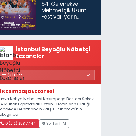
64. Geleneksel
Mehmetçik Üzüm
Festivali yarın
başlıyor
İstanbul Beyoğlu Nöbetçi
Eczaneler
Kasımpaşa Eczanesi
ahya Kahya Mahallesi Kasımpaşa Bostanı Sokak
8A Mutfak Ekipmanları Satan Dükkanların Olduğu
addede Denizbank'ın Karşısı, Albaraka'nın
okağında
0 (212) 253 77 44
Yol Tarifi Al