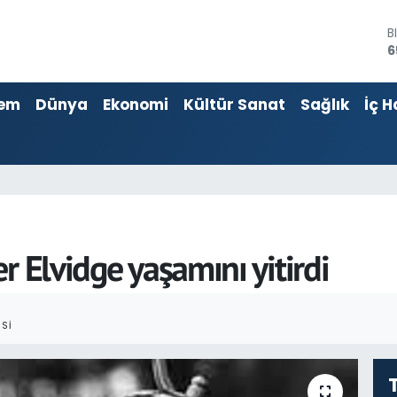
D
4
E
5
em
Dünya
Ekonomi
Kültür Sanat
Sağlık
İç H
S
6
G
6
B
1
B
6
r Elvidge yaşamını yitirdi
SI