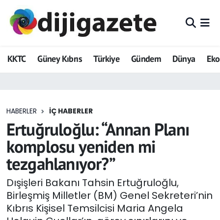
ADVERTORIAL
Hava Durumu
KKTC
Güney Kıbrıs
Türkiye
Gündem
Dünya
Ek
Dijigazete
Trafik Durumu
Dünya
Süper Lig Puan Durumu ve Fikstür
HABERLER
İÇ HABERLER
Eğitim
Tüm Manşetler
Ertuğruloğlu: “Annan Planı
Ekonomi
Son Dakika Haberleri
komplosu yeniden mi
tezgahlanıyor?”
Foto Galeri
Haber Arşivi
Dışişleri Bakanı Tahsin Ertuğruloğlu,
GEZİ
Birleşmiş Milletler (BM) Genel Sekreteri’nin
Kıbrıs Kişisel Temsilcisi Maria Angela
Güncel