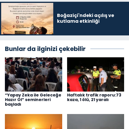
Boğaziçi'ndeki açılış ve
kutlama etkinliği
Bunlar da ilginizi çekebilir
“Yapay Zeka ile Geleceğe
Haftalık trafik raporu:73
Hazır Ol” seminerleri
kaza, 1 ölü, 21 yaralı
başladı