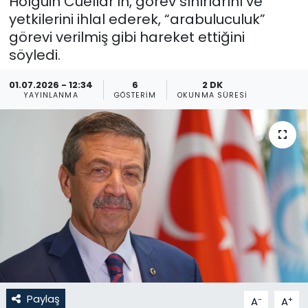
Holguin Cuellar’ın, görev sınırlarını ve
yetkilerini ihlal ederek, “arabuluculuk”
Gündem
görevi verilmiş gibi hareket ettiğini
söyledi.
KKTC
01.07.2026 - 12:34
6
2 DK
KKTC YEREL SEÇİM 2018
YAYINLANMA
GÖSTERIM
OKUNMA SÜRESI
Kültür Sanat
Magazin
Moda
Nöbetçi Eczaneler
Otomobil Dünyası
Paylaş
-
+
A
A
Politika