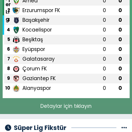
Amed
0
0
1
Erzurumspor FK
0
0
2
Başakşehir
0
0
3
Kocaelispor
0
0
4
Beşiktaş
0
0
5
Eyüpspor
0
0
6
Galatasaray
0
0
7
Çorum FK
0
0
8
Gaziantep FK
0
0
9
Alanyaspor
0
0
10
Detaylar için tıklayın
Süper Lig Fikstür