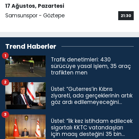
17 Ağustos, Pazartesi
Samsunspor - Göztepe
21:30
Trend Haberler
1
Trafik denetimleri: 430
sürücüye yasal işlem, 35 araç
trafikten men
2
Üstel: “Guterres’in Kıbrıs
ziyareti, ada gerçeklerinin artık
göz ardı edilemeyeceğini
göstermiştir”
3
Üstel: “İlk kez istihdam edilecek
sigortalı KKTC vatandaşları
için maaş desteğini 35 bin