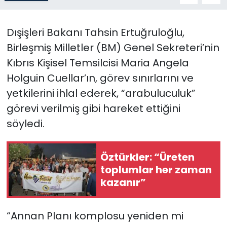
SAĞLIK
Dışişleri Bakanı Tahsin Ertuğruloğlu,
Birleşmiş Milletler (BM) Genel Sekreteri’nin
Spor
Kıbrıs Kişisel Temsilcisi Maria Angela
Teknoloji
Holguin Cuellar’ın, görev sınırlarını ve
yetkilerini ihlal ederek, “arabuluculuk”
TÜRKiYE
görevi verilmiş gibi hareket ettiğini
söyledi.
Video Galeri
YAŞAM
Öztürkler: “Üreten
toplumlar her zaman
Yazarlar
kazanır”
“Annan Planı komplosu yeniden mi