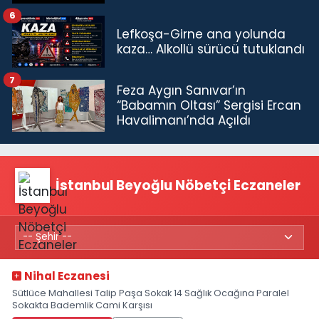
6
Lefkoşa-Girne ana yolunda
kaza… Alkollü sürücü tutuklandı
7
Feza Aygın Sanıvar’ın
“Babamın Oltası” Sergisi Ercan
Havalimanı’nda Açıldı
İstanbul Beyoğlu Nöbetçi Eczaneler
Nihal Eczanesi
Sütlüce Mahallesi Talip Paşa Sokak 14 Sağlık Ocağına Paralel
Sokakta Bademlik Cami Karşısı