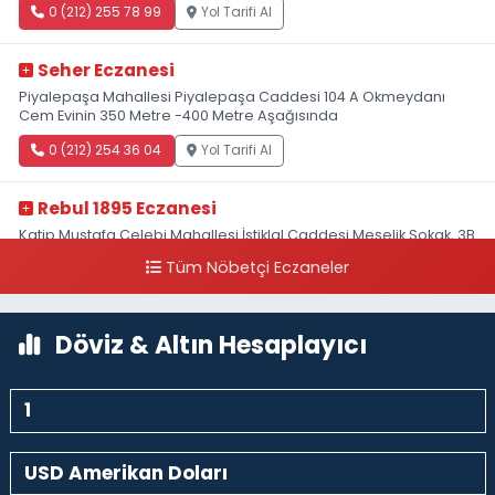
0 (212) 255 78 99
Yol Tarifi Al
Seher Eczanesi
Piyalepaşa Mahallesi Piyalepaşa Caddesi 104 A Okmeydanı
Cem Evinin 350 Metre -400 Metre Aşağısında
0 (212) 254 36 04
Yol Tarifi Al
Rebul 1895 Eczanesi
Katip Mustafa Çelebi Mahallesi İstiklal Caddesi Meşelik Sokak, 3B
Akbank Sanat karşısı, Fransız Konsolosluğu Çaprazı
Tüm Nöbetçi Eczaneler
0 (212) 243 69 36
Yol Tarifi Al
Döviz & Altın Hesaplayıcı