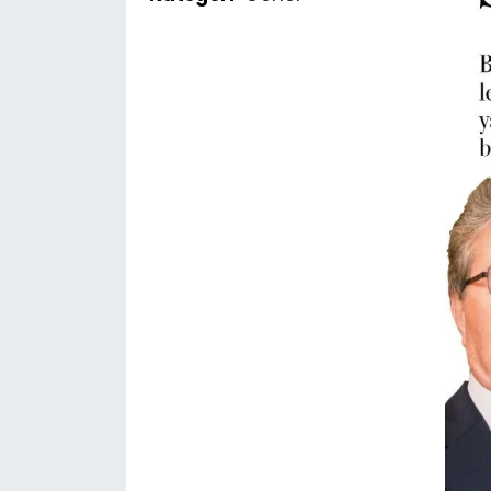
SAĞLIK
Spor
Teknoloji
TÜRKiYE
Video Galeri
YAŞAM
Yazarlar