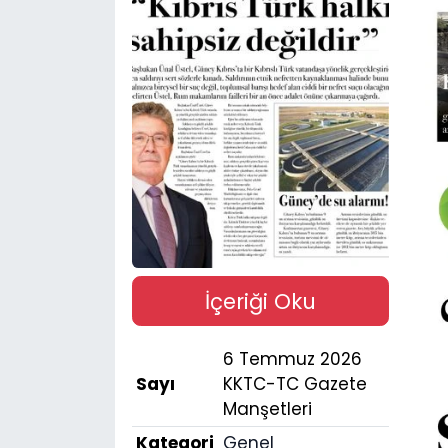
Gündem
KKTC
KKTC YEREL SEÇİM 2018
Kültür Sanat
Magazin
Moda
İçeriği Oku
Nöbetçi Eczaneler
6 Temmuz 2026
Sayı
KKTC-TC Gazete
Otomobil Dünyası
Manşetleri
Kategori
Genel
Politika