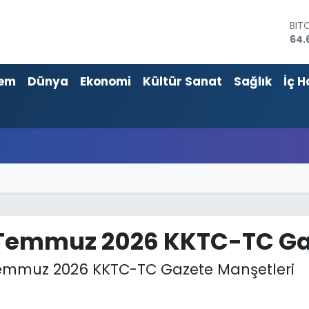
DO
47,
EU
55,
em
Dünya
Ekonomi
Kültür Sanat
Sağlık
İç H
STE
64,
GRA
651
BİS
13.
BIT
64.
Temmuz 2026 KKTC-TC Gaz
emmuz 2026 KKTC-TC Gazete Manşetleri