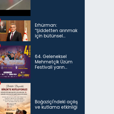
Erhürman:
“Şiddetten arınmak
için bütünsel
politikaları
konuşmamız
gerekiyor”
64. Geleneksel
Mehmetçik Üzüm
Festivali yarın
başlıyor
Boğaziçi'ndeki açılış
ve kutlama etkinliği