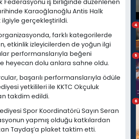
uk Federasyonu iş birliğinde düzenlenen
rihinde Karaoğlanoğlu Antis Halk
lgiyle gerçekleştirildi.
4
organizasyonda, farklı kategorilerde
etkinlik izleyicilerden de yoğun ilgi
lar performanslarıyla beğeni
5
ve heyecan dolu anlara sahne oldu.
ular, başarılı performanslarıyla ödüle
diyesi yetkilileri ile KKTC Okçuluk
an takdim edildi.
6
ediyesi Spor Koordinatörü Sayın Seran
rasyonun yapmış olduğu katkılardan
n Taydaş’a plaket taktim etti.