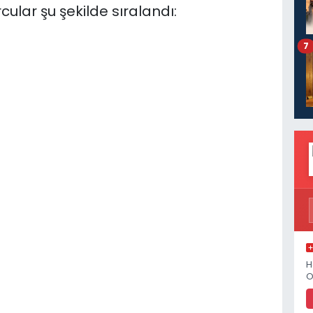
lar şu şekilde sıralandı:
7
H
O