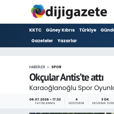
ADVERTORIAL
Hava Durumu
KKTC
Güney Kıbrıs
Türkiye
Günd
Dijigazete
Trafik Durumu
Gazeteler
Yazarlar
Dünya
Süper Lig Puan Durumu ve Fikstür
Eğitim
Tüm Manşetler
HABERLER
SPOR
Ekonomi
Son Dakika Haberleri
Okçular Antis’te attı
Foto Galeri
Haber Arşivi
Karaoğlanoğlu Spor Oyunla
GEZİ
06.07.2026 - 17:32
4
3 DK
YAYINLANMA
GÖSTERIM
OKUNMA SÜR
Güncel