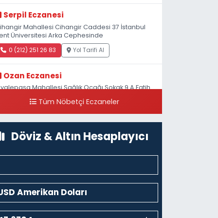
Serpil Eczanesi
ihangir Mahallesi Cihangir Caddesi 37 İstanbul
ent Üniversitesi Arka Cephesinde
0 (212) 251 26 83
Yol Tarifi Al
Ozan Eczanesi
iyalepaşa Mahallesi Sağlık Ocağı Sokak 9 A Fatih
ultan ASM Yanı
Tüm Nöbetçi Eczaneler
0 (212) 297 30 13
Yol Tarifi Al
Döviz & Altın Hesaplayıcı