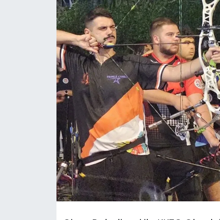
Gündem
KKTC
KKTC YEREL SEÇİM 2018
Kültür Sanat
Magazin
Moda
Nöbetçi Eczaneler
Otomobil Dünyası
Politika