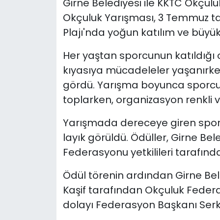
Girne Belediyesi ile KKTC Okçul
Okçuluk Yarışması, 3 Temmuz ta
SAĞLIK
Plajı'nda yoğun katılım ve büyük i
Spor
Her yaştan sporcunun katıldığı 
kıyasıya mücadeleler yaşanırken, 
Teknoloji
gördü. Yarışma boyunca sporcu
TÜRKiYE
toplarken, organizasyon renkli 
Yarışmada dereceye giren sporc
Video Galeri
layık görüldü. Ödüller, Girne Bele
YAŞAM
Federasyonu yetkilileri tarafınd
Yazarlar
Ödül törenin ardından Girne Bel
Kaşif tarafından Okçuluk Fede
dolayı
Federasyon Başkanı Serka