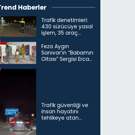
Trend Haberler
Trafik denetimleri:
430 sürücüye yasal
işlem, 35 araç
trafikten men
Feza Aygın
Sanıvar’ın “Babamın
Oltası” Sergisi Ercan
Havalimanı’nda
Açıldı
Trafik güvenliği ve
insan hayatını
tehlikeye atan
sürücü ve yolcuya
ceza...