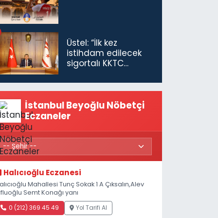
Üstel: “İlk kez
istihdam edilecek
sigortalı KKTC
vatandaşları için
maaş desteğini 35
bin TL'ye çıkardık”
İstanbul Beyoğlu Nöbetçi
Eczaneler
Halıcıoğlu Eczanesi
alıcıoğlu Mahallesi Tunç Sokak 1 A Çıksalın,Alev
fluoğlu Semt Konağı yanı
0 (212) 369 45 49
Yol Tarifi Al