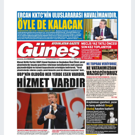
UNIVERSAL BANK KURUCUSU ŞEMSİ
19:21
KAZIM ERKMAN’I SON YOLCULUĞUNA
UĞURLUYOR