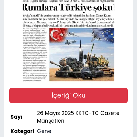
Gündem
KKTC
KKTC YEREL SEÇİM 2018
Kültür Sanat
Magazin
Moda
İçeriği Oku
Nöbetçi Eczaneler
26 Mayıs 2025 KKTC-TC Gazete
Sayı
Otomobil Dünyası
Manşetleri
Kategori
Genel
Politika