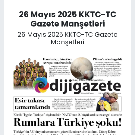
26 Mayıs 2025 KKTC-TC
SAĞLIK
Gazete Manşetleri
Spor
26 Mayıs 2025 KKTC-TC Gazete
Manşetleri
Teknoloji
TÜRKiYE
Video Galeri
YAŞAM
Yazarlar