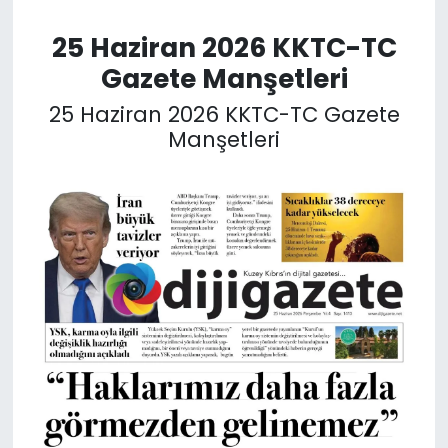
25 Haziran 2026 KKTC-TC
SAĞLIK
Gazete Manşetleri
Spor
25 Haziran 2026 KKTC-TC Gazete
Manşetleri
Teknoloji
TÜRKiYE
Video Galeri
YAŞAM
Yazarlar