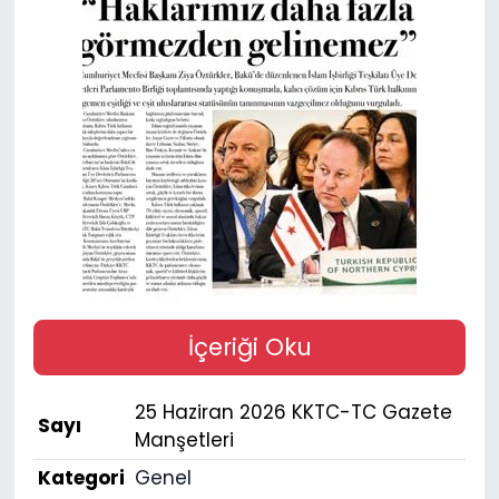
Gündem
KKTC
KKTC YEREL SEÇİM 2018
Kültür Sanat
Magazin
Moda
İçeriği Oku
Nöbetçi Eczaneler
25 Haziran 2026 KKTC-TC Gazete
Sayı
Otomobil Dünyası
Manşetleri
Kategori
Genel
Politika