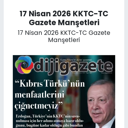
17 Nisan 2026 KKTC-TC
SAĞLIK
Gazete Manşetleri
Spor
17 Nisan 2026 KKTC-TC Gazete
Manşetleri
Teknoloji
TÜRKiYE
Video Galeri
YAŞAM
Yazarlar