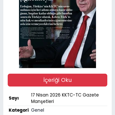
Gündem
KKTC
KKTC YEREL SEÇİM 2018
Kültür Sanat
Magazin
Moda
İçeriği Oku
Nöbetçi Eczaneler
17 Nisan 2026 KKTC-TC Gazete
Sayı
Otomobil Dünyası
Manşetleri
Kategori
Genel
Politika