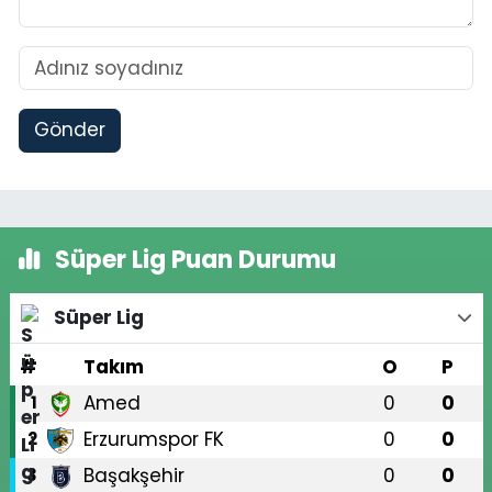
Gönder
Süper Lig Puan Durumu
Süper Lig
#
Takım
O
P
Amed
0
0
1
Erzurumspor FK
0
0
2
Başakşehir
0
0
3