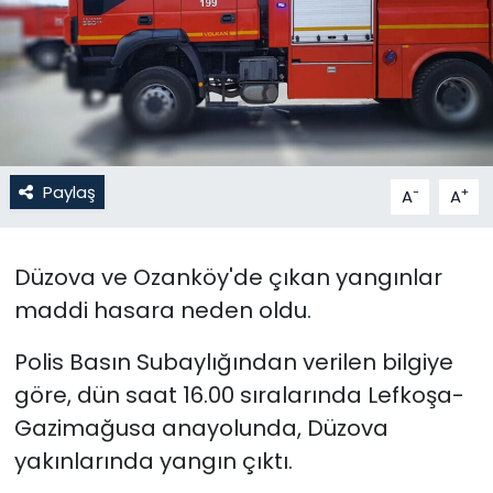
Gündem
KKTC
KKTC YEREL SEÇİM 2018
Paylaş
-
+
A
A
Kültür Sanat
Magazin
Düzova ve Ozanköy'de çıkan yangınlar
maddi hasara neden oldu.
Moda
Polis Basın Subaylığından verilen bilgiye
Nöbetçi Eczaneler
göre, dün saat 16.00 sıralarında Lefkoşa-
Gazimağusa anayolunda, Düzova
Otomobil Dünyası
yakınlarında yangın çıktı.
Politika