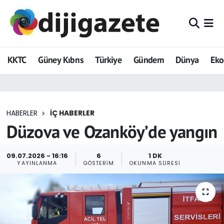
ADVERTORIAL
Hava Durumu
KKTC
Güney Kıbrıs
Türkiye
Gündem
Dünya
Ek
Dijigazete
Trafik Durumu
Dünya
Süper Lig Puan Durumu ve Fikstür
HABERLER
İÇ HABERLER
Eğitim
Tüm Manşetler
Düzova ve Ozanköy’de yangın
Ekonomi
Son Dakika Haberleri
09.07.2026 - 16:16
6
1 DK
YAYINLANMA
GÖSTERIM
OKUNMA SÜRESI
Foto Galeri
Haber Arşivi
GEZİ
Güncel