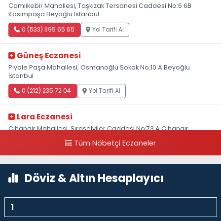
Camiikebir Mahallesi, Taşkızak Tersanesi Caddesi No:6 6B
Kasımpaşa Beyoğlu İstanbul
0 (533) 395 65 65
Yol Tarifi Al
Güneş Eczanesi
Piyale Paşa Mahallesi, Osmanoğlu Sokak No:10 A Beyoğlu
İstanbul
0 (212) 235 72 04
Yol Tarifi Al
Lara Eczanesi
Cihangir Mahallesi, Sıraselviler Caddesi No:73 A Cihangir
Beyoğlu İstanbul
Tüm Nöbetçi Eczaneler
0 (212) 293 90 86
Yol Tarifi Al
Döviz & Altın Hesaplayıcı