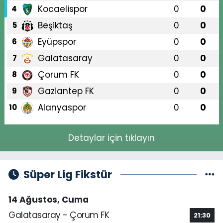
Kocaelispor
0
0
4
Beşiktaş
0
0
5
Eyüpspor
0
0
6
Galatasaray
0
0
7
Çorum FK
0
0
8
Gaziantep FK
0
0
9
Alanyaspor
0
0
10
Detaylar için tıklayın
Süper Lig Fikstür
14 Ağustos, Cuma
Galatasaray - Çorum FK
21:30