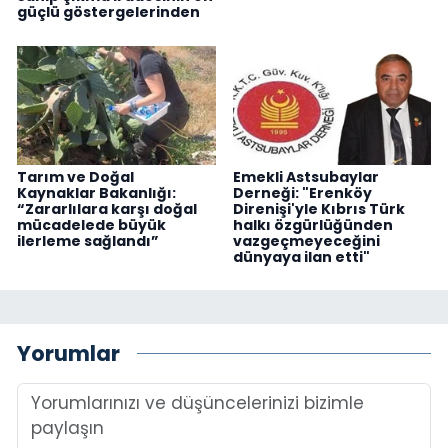
güçlü göstergelerinden
Tarım ve Doğal
Emekli Astsubaylar
Kaynaklar Bakanlığı:
Derneği: "Erenköy
“Zararlılara karşı doğal
Direnişi'yle Kıbrıs Türk
mücadelede büyük
halkı özgürlüğünden
ilerleme sağlandı”
vazgeçmeyeceğini
dünyaya ilan etti"
Yorumlar