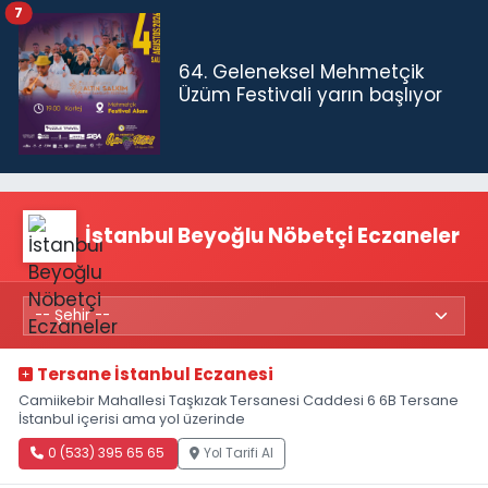
7
64. Geleneksel Mehmetçik
Üzüm Festivali yarın başlıyor
İstanbul Beyoğlu Nöbetçi Eczaneler
Tersane İstanbul Eczanesi
Camiikebir Mahallesi Taşkızak Tersanesi Caddesi 6 6B Tersane
İstanbul içerisi ama yol üzerinde
0 (533) 395 65 65
Yol Tarifi Al