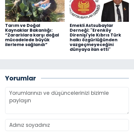
Tarım ve Doğal
Emekli Astsubaylar
Kaynaklar Bakanlığı:
Derneği: "Erenköy
“Zararlılara karşı doğal
Direnişi'yle Kıbrıs Türk
mücadelede büyük
halkı özgürlüğünden
ilerleme sağlandı”
vazgeçmeyeceğini
dünyaya ilan etti"
Yorumlar