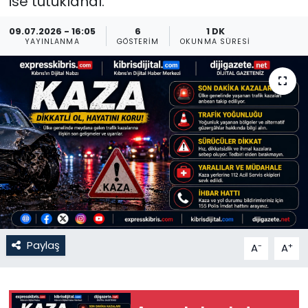
ise tutuklandı.
Gündem
09.07.2026 - 16:05
6
1 DK
YAYINLANMA
GÖSTERIM
OKUNMA SÜRESI
KKTC
KKTC YEREL SEÇİM 2018
Kültür Sanat
Magazin
Moda
Nöbetçi Eczaneler
Paylaş
-
+
A
A
Otomobil Dünyası
Politika