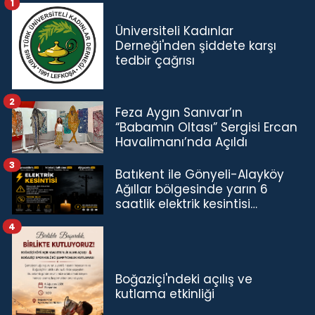
1
Üniversiteli Kadınlar
Derneği'nden şiddete karşı
tedbir çağrısı
2
Feza Aygın Sanıvar’ın
“Babamın Oltası” Sergisi Ercan
Havalimanı’nda Açıldı
3
Batıkent ile Gönyeli-Alayköy
Ağıllar bölgesinde yarın 6
saatlik elektrik kesintisi…
4
Boğaziçi'ndeki açılış ve
kutlama etkinliği