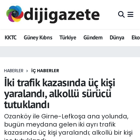
ADVERTORIAL
Hava Durumu
KKTC
Güney Kıbrıs
Türkiye
Gündem
Dünya
Ek
Dijigazete
Trafik Durumu
Dünya
Süper Lig Puan Durumu ve Fikstür
HABERLER
İÇ HABERLER
Eğitim
Tüm Manşetler
İki trafik kazasında üç kişi
Ekonomi
Son Dakika Haberleri
yaralandı, alkollü sürücü
tutuklandı
Foto Galeri
Haber Arşivi
Ozanköy ile Girne-Lefkoşa ana yolunda,
GEZİ
bugün meydana gelen iki ayrı trafik
kazasında üç kişi yaralandı; alkollü bir kişi
Güncel