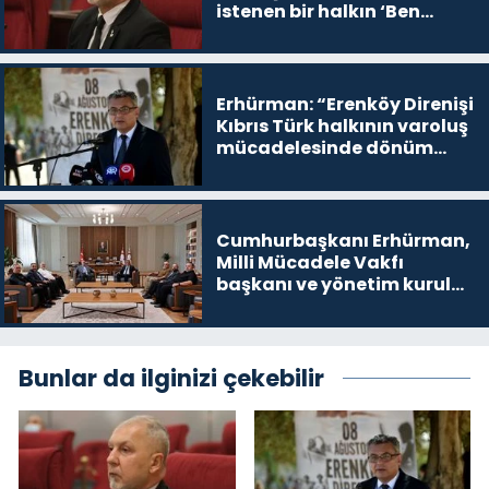
istenen bir halkın ‘Ben
buradayım ve var olmaya
devam edeceğim’ dediği
yer
Erhürman: “Erenköy Direnişi
Kıbrıs Türk halkının varoluş
mücadelesinde dönüm
noktalarından biri”
Cumhurbaşkanı Erhürman,
Milli Mücadele Vakfı
başkanı ve yönetim kurulu
üyelerini kabul etti
Bunlar da ilginizi çekebilir