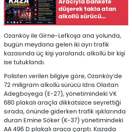
Aracıyla bankete
düşerek takla atan
SAĞLIK
alkollü sürücü
yaralandı
Spor
Ozanköy ile Girne-Lefkoşa ana yolunda,
Teknoloji
bugün meydana gelen iki ayrı trafik
kazasında üç kişi yaralandı; alkollü bir kişi
TÜRKiYE
ise tutuklandı.
Video Galeri
Polisten verilen bilgiye göre, Ozanköy’de
72 miligram alkollü sürücü Idrıs Olaıtan
YAŞAM
Adegboyega (E-27), yönetimindeki VK
680 plakalı araçla dikkatsizce seyrettiği
Yazarlar
sırada, önünde giderken trafik ışıklarında
duran Emine Söker (K-37) yönetimindeki
AA 496 D plakalı araca çarptı. Kazada