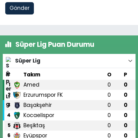
Gönder
Süper Lig Puan Durumu
Süper Lig
#
Takım
O
P
Amed
0
0
1
Erzurumspor FK
0
0
2
Başakşehir
0
0
3
Kocaelispor
0
0
4
Beşiktaş
0
0
5
Eyüpspor
0
0
6