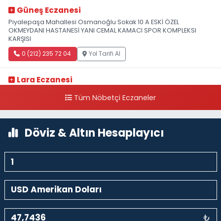
Güneş Eczanesi
Piyalepaşa Mahallesi Osmanoğlu Sokak 10 A ESKİ ÖZEL
OKMEYDANI HASTANESİ YANI CEMAL KAMACI SPOR KOMPLEKSI
KARŞISI
0 (212) 235 72 04
Yol Tarifi Al
Lara Eczanesi
Cihangir Mahallesi Sıraselviler Caddesi 73 A TAKSİM İLK YARDIM
Tüm Nöbetçi Eczaneler
HASTANESİ KARŞISI
0 (212) 293 90 86
Yol Tarifi Al
Döviz & Altın Hesaplayıcı
₺