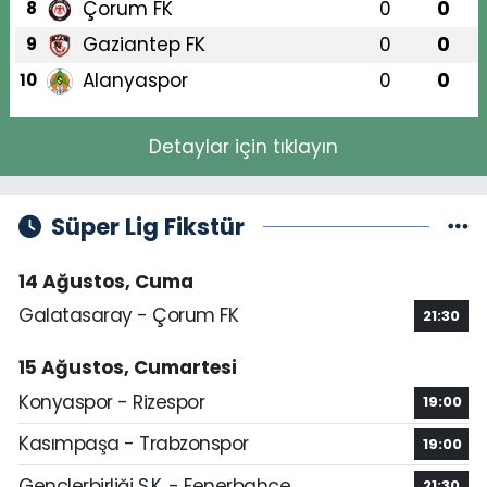
Çorum FK
0
0
8
Gaziantep FK
0
0
9
Alanyaspor
0
0
10
Detaylar için tıklayın
Süper Lig Fikstür
14 Ağustos, Cuma
Galatasaray - Çorum FK
21:30
15 Ağustos, Cumartesi
Konyaspor - Rizespor
19:00
Kasımpaşa - Trabzonspor
19:00
Gençlerbirliği S.K. - Fenerbahçe
21:30