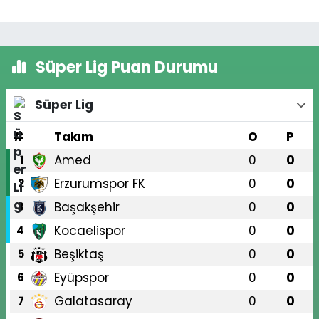
Süper Lig Puan Durumu
Süper Lig
#
Takım
O
P
Amed
0
0
1
Erzurumspor FK
0
0
2
Başakşehir
0
0
3
Kocaelispor
0
0
4
Beşiktaş
0
0
5
Eyüpspor
0
0
6
Galatasaray
0
0
7