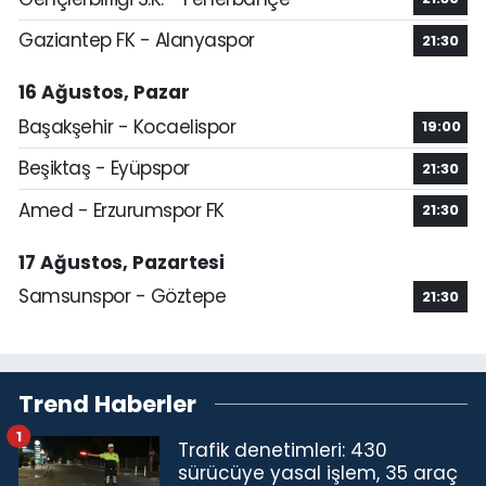
Gaziantep FK - Alanyaspor
21:30
16 Ağustos, Pazar
Başakşehir - Kocaelispor
19:00
Beşiktaş - Eyüpspor
21:30
Amed - Erzurumspor FK
21:30
17 Ağustos, Pazartesi
Samsunspor - Göztepe
21:30
Trend Haberler
1
Trafik denetimleri: 430
sürücüye yasal işlem, 35 araç