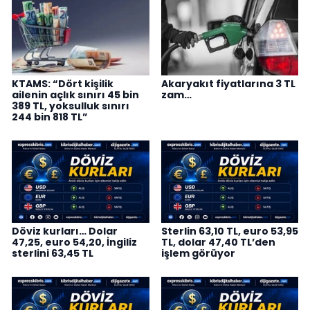
KTAMS: “Dört kişilik
Akaryakıt fiyatlarına 3 TL
ailenin açlık sınırı 45 bin
zam…
389 TL, yoksulluk sınırı
244 bin 818 TL”
Döviz kurları… Dolar
Sterlin 63,10 TL, euro 53,95
47,25, euro 54,20, İngiliz
TL, dolar 47,40 TL’den
sterlini 63,45 TL
işlem görüyor