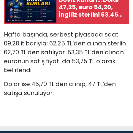
47,25, euro 54,20,
SAĞLIK
İngiliz sterlini 63,45
TL
Spor
Hafta başında, serbest piyasada saat
09.20 itibarıyla; 62,25 TL’den alınan sterlin
Teknoloji
62,70 TL’den satılıyor. 53,35 TL’den alınan
TÜRKiYE
euronun satış fiyatı da 53,75 TL olarak
belirlendi.
Video Galeri
Dolar ise 46,70 TL’den alınıp, 47 TL’den
YAŞAM
satışa sunuluyor.
Yazarlar