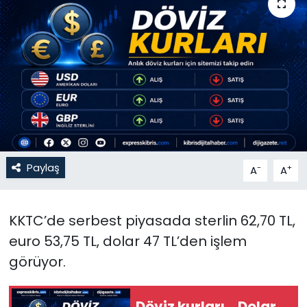
Gündem
KKTC
KKTC YEREL SEÇİM 2018
Kültür Sanat
Magazin
Paylaş
-
+
A
A
Moda
KKTC’de serbest piyasada sterlin 62,70 TL,
Nöbetçi Eczaneler
euro 53,75 TL, dolar 47 TL’den işlem
görüyor.
Otomobil Dünyası
Politika
Döviz kurları… Dolar