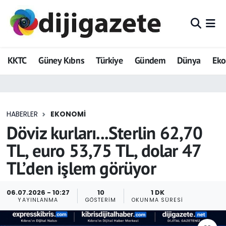
ADVERTORIAL
Hava Durumu
KKTC
Güney Kıbrıs
Türkiye
Gündem
Dünya
Ek
Dijigazete
Trafik Durumu
Dünya
Süper Lig Puan Durumu ve Fikstür
HABERLER
EKONOMI
Eğitim
Tüm Manşetler
Döviz kurları...Sterlin 62,70
Ekonomi
Son Dakika Haberleri
TL, euro 53,75 TL, dolar 47
TL’den işlem görüyor
Foto Galeri
Haber Arşivi
GEZİ
06.07.2026 - 10:27
10
1 DK
YAYINLANMA
GÖSTERIM
OKUNMA SÜRESI
Güncel