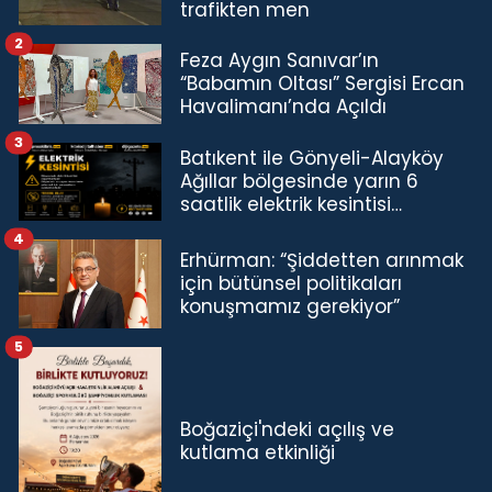
trafikten men
2
Feza Aygın Sanıvar’ın
“Babamın Oltası” Sergisi Ercan
Havalimanı’nda Açıldı
3
Batıkent ile Gönyeli-Alayköy
Ağıllar bölgesinde yarın 6
saatlik elektrik kesintisi…
4
Erhürman: “Şiddetten arınmak
için bütünsel politikaları
konuşmamız gerekiyor”
5
Boğaziçi'ndeki açılış ve
kutlama etkinliği