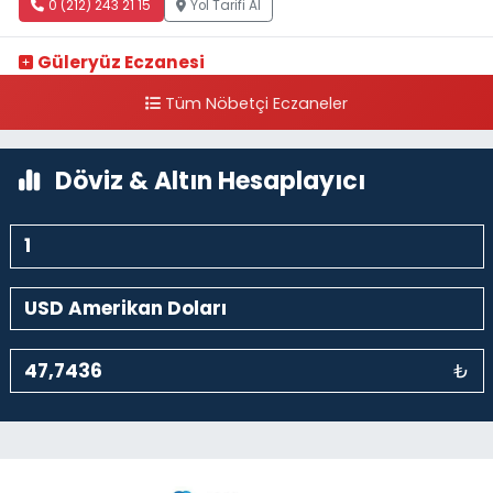
0 (212) 243 21 15
Yol Tarifi Al
Güleryüz Eczanesi
Piripaşa Mahallesi Şaban Deresi Sokak 7 D Koç Müzesi Arkası-
Tüm Nöbetçi Eczaneler
kalaycıbahçe Meydana Doğru
0 (212) 369 95 85
Yol Tarifi Al
Döviz & Altın Hesaplayıcı
₺