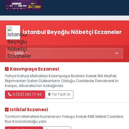
İstanbul Beyoğlu Nöbetçi Eczaneler
Kasımpaşa Eczanesi
Yahya Kahya Mahallesi Kasımpaşa Bostanı Sokak 18A Mutfak
Ekipmanları Satan Dükkanların Olduğu Caddede Denizbank'ın
Karşısı, Albaraka'nın Sokağında
0 (212) 253 77 44
Yol Tarifi Al
Istiklal Eczanesi
Tomtom Mahallesi Kumbaracı Yokuşu Sokak 68B İstiklal Caddesi
Rus Konsolosluğu yanı