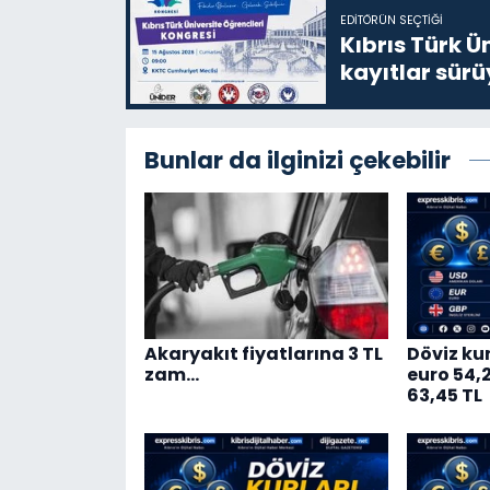
EDITÖRÜN SEÇTIĞI
Kıbrıs Türk Ü
kayıtlar sürü
Bunlar da ilginizi çekebilir
Akaryakıt fiyatlarına 3 TL
Döviz kur
zam…
euro 54,20
63,45 TL