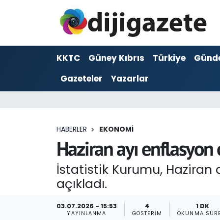
ADVERTORIAL
Hava Durumu
KKTC
Güney Kıbrıs
Türkiye
Günd
Dijigazete
Trafik Durumu
Gazeteler
Yazarlar
Dünya
Süper Lig Puan Durumu ve Fikstür
Eğitim
Tüm Manşetler
HABERLER
EKONOMI
Ekonomi
Son Dakika Haberleri
Haziran ayı enflasyon 
Foto Galeri
Haber Arşivi
İstatistik Kurumu, Haziran 
açıkladı.
GEZİ
03.07.2026 - 15:53
4
1 DK
Güncel
YAYINLANMA
GÖSTERIM
OKUNMA SÜRE