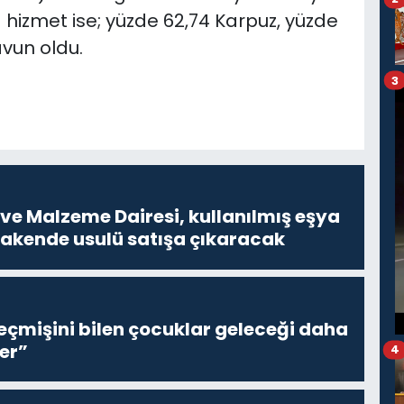
 hizmet ise; yüzde 62,74 Karpuz, yüzde
avun oldu.
3
ve Malzeme Dairesi, kullanılmış eşya
erakende usulü satışa çıkaracak
eçmişini bilen çocuklar geleceği daha
er”
4