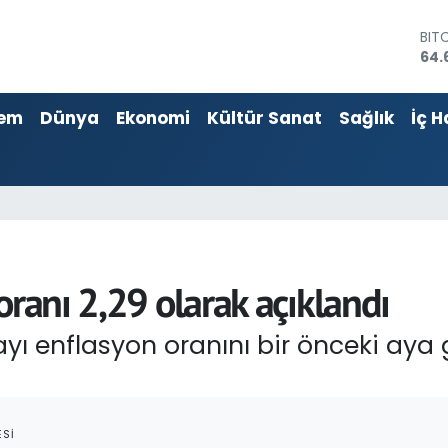
DO
47,
EU
55,
em
Dünya
Ekonomi
Kültür Sanat
Sağlık
İç H
STE
64,
GRA
651
BİS
13.
BIT
64.
oranı 2,29 olarak açıklandı
ayı enflasyon oranını bir önceki aya
SI