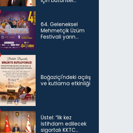
için bütünsel
politikaları
konuşmamız
gerekiyor”
64. Geleneksel
Mehmetçik Üzüm
Festivali yarın
başlıyor
Boğaziçi'ndeki açılış
ve kutlama etkinliği
Üstel: “İlk kez
istihdam edilecek
sigortalı KKTC