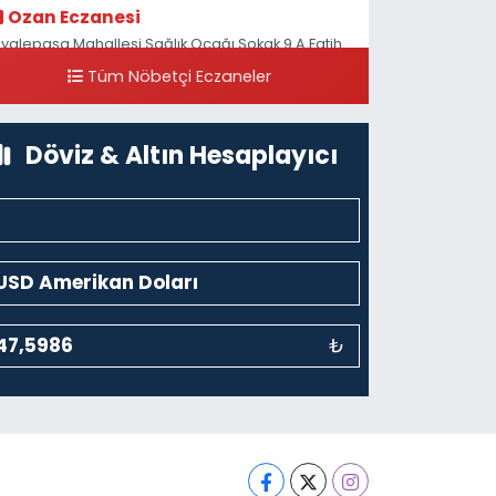
Ozan Eczanesi
iyalepaşa Mahallesi Sağlık Ocağı Sokak 9 A Fatih
ultan ASM Yanı
Tüm Nöbetçi Eczaneler
0 (212) 297 30 13
Yol Tarifi Al
Döviz & Altın Hesaplayıcı
₺