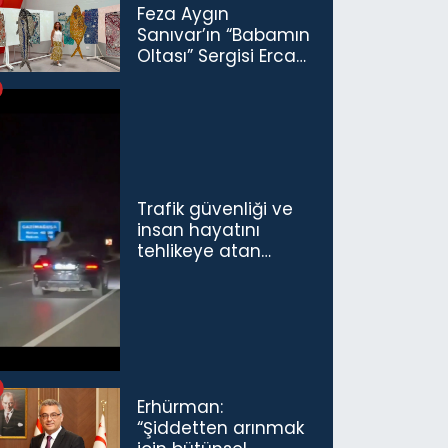
Feza Aygın
Sanıvar’ın “Babamın
Oltası” Sergisi Ercan
Havalimanı’nda
Açıldı
Trafik güvenliği ve
insan hayatını
tehlikeye atan
sürücü ve yolcuya
ceza...
Erhürman:
“Şiddetten arınmak