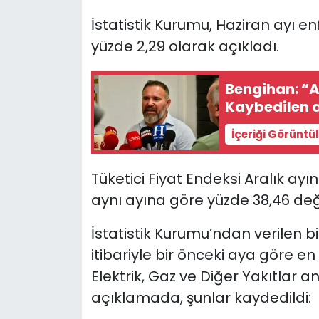
İstatistik Kurumu, Haziran ayı e
SAĞLIK
yüzde 2,29 olarak açıkladı.
Spor
Bengihan: “As
Kaybedilen 
Teknoloji
İçeriği Görüntü
TÜRKiYE
Tüketici Fiyat Endeksi Aralık ayın
Video Galeri
aynı ayına göre yüzde 38,46 değ
YAŞAM
İstatistik Kurumu’ndan verilen 
Yazarlar
itibariyle bir önceki aya göre en 
Elektrik, Gaz ve Diğer Yakıtlar a
açıklamada, şunlar kaydedildi: