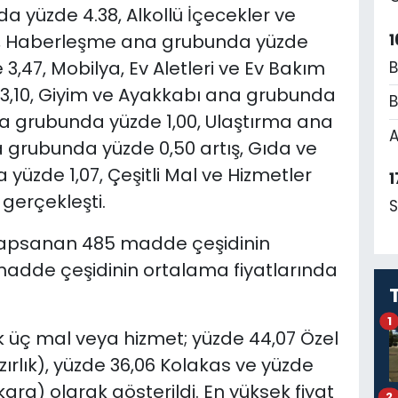
a yüzde 4.38, Alkollü İçecekler ve
1
0, Haberleşme ana grubunda yüzde
3,47, Mobilya, Ev Aletleri ve Ev Bakım
B
3,10, Giyim ve Ayakkabı ana grubunda
B
na grubunda yüzde 1,00, Ulaştırma ana
A
 grubunda yüzde 0,50 artış, Gıda ve
yüzde 1,07, Çeşitli Mal ve Hizmetler
1
gerçekleşti.
S
 kapsanan 485 madde çeşidinin
 madde çeşidinin ortalama fiyatlarında
1
ilk üç mal veya hizmet; yüzde 44,07 Özel
ırlık), yüzde 36,06 Kolakas ve yüzde
kara) olarak gösterildi.
En yüksek fiyat
2