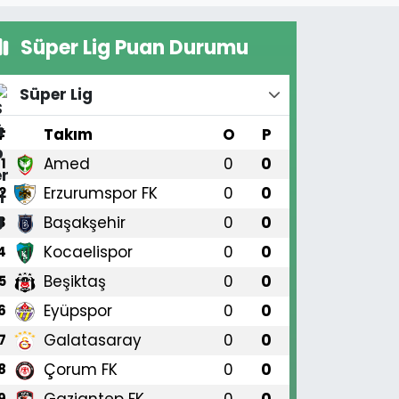
Süper Lig Puan Durumu
Süper Lig
#
Takım
O
P
Amed
0
0
1
Erzurumspor FK
0
0
2
Başakşehir
0
0
3
Kocaelispor
0
0
4
Beşiktaş
0
0
5
Eyüpspor
0
0
6
Galatasaray
0
0
7
Çorum FK
0
0
8
Gaziantep FK
0
0
9