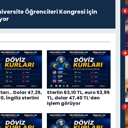
niversite Öğrencileri Kongresi için
5
yor
6
ları… Dolar 47,25,
Sterlin 63,10 TL, euro 53,95
, İngiliz sterlini
TL, dolar 47,40 TL’den
işlem görüyor
7