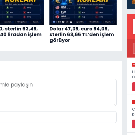
0, sterlin 63,45,
Dolar 47,35, euro 54,05,
,40 liradan işlem
sterlin 63,65 TL’den işlem
görüyor
H
O
C
K