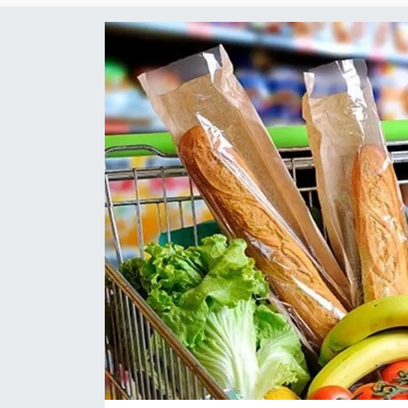
Gündem
KKTC
KKTC YEREL SEÇİM 2018
Kültür Sanat
Magazin
Moda
Nöbetçi Eczaneler
Otomobil Dünyası
Politika