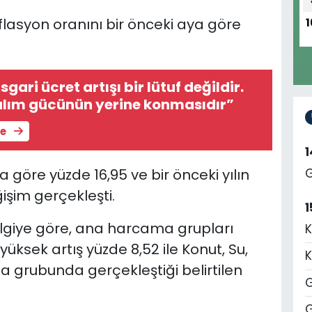
nflasyon oranını bir önceki aya göre
1
gari ücret artışı bir lütuf değildir.
alım gücünün yerine konmasıdır”
le
a göre yüzde 16,95 ve bir önceki yılın
G
işim gerçekleşti.
1
bilgiye göre, ana harcama grupları
K
yüksek artış yüzde 8,52 ile Konut, Su,
K
na grubunda gerçekleştiği belirtilen
G
G