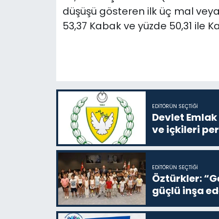
düşüşü gösteren ilk üç mal veya
53,37 Kabak ve yüzde 50,31 ile K
EDITÖRÜN SEÇTIĞI
Devlet Emlak 
ve içkileri p
EDITÖRÜN SEÇTIĞI
Öztürkler: “G
güçlü inşa ed