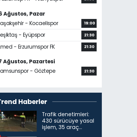
6 Ağustos, Pazar
aşakşehir - Kocaelispor
19:00
eşiktaş - Eyüpspor
21:30
med - Erzurumspor FK
21:30
7 Ağustos, Pazartesi
amsunspor - Göztepe
21:30
Trend Haberler
Trafik denetimleri:
430 sürücüye yasal
işlem, 35 araç
trafikten men