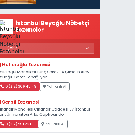
vatandaşları için
maaş desteğini 35
bin TL'ye çıkardık”
İstanbul Beyoğlu Nöbetçi
Eczaneler
Halıcıoğlu Eczanesi
alıcıoğlu Mahallesi Tunç Sokak 1 A Çıksalın,Alev
fluoğlu Semt Konağı yanı
0 (212) 369 45 49
Yol Tarifi Al
Serpil Eczanesi
ihangir Mahallesi Cihangir Caddesi 37 İstanbul
ent Üniversitesi Arka Cephesinde
0 (212) 251 26 83
Yol Tarifi Al