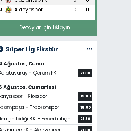
Alanyaspor
0
0
0
Detaylar için tıklayın
Süper Lig Fikstür
14 Ağustos, Cuma
alatasaray - Çorum FK
21:30
5 Ağustos, Cumartesi
onyaspor - Rizespor
19:00
asımpaşa - Trabzonspor
19:00
ençlerbirliği S.K. - Fenerbahçe
21:30
aziantep FK - Alanyaspor
21:30