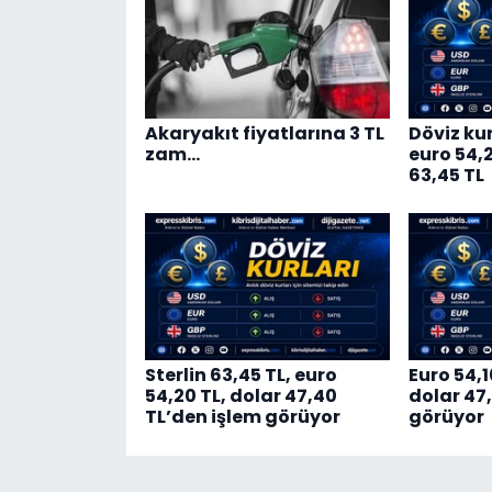
Akaryakıt fiyatlarına 3 TL
Döviz kur
zam…
euro 54,20
63,45 TL
Sterlin 63,45 TL, euro
Euro 54,1
54,20 TL, dolar 47,40
dolar 47
TL’den işlem görüyor
görüyor