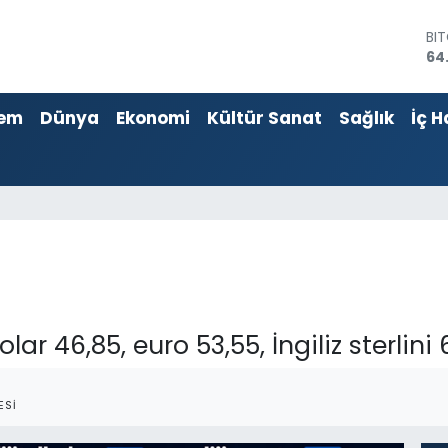
BI
64
DO
47
em
Dünya
Ekonomi
Kültür Sanat
Sağlık
İç H
EU
55
ST
64
GR
65
Bİ
13
r 46,85, euro 53,55, İngiliz sterlini 
ESI