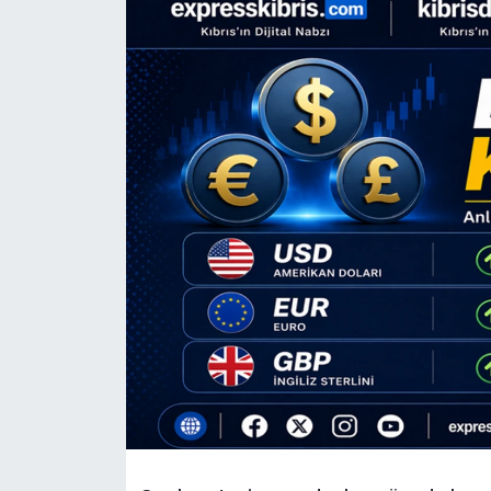
Gündem
KKTC
KKTC YEREL SEÇİM 2018
Kültür Sanat
Magazin
Moda
Nöbetçi Eczaneler
Otomobil Dünyası
Politika