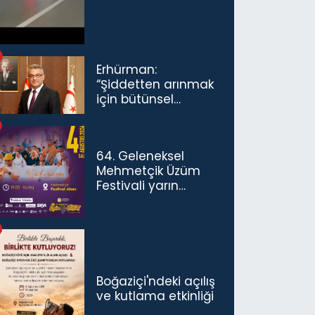
Erhürman:
“Şiddetten arınmak
için bütünsel
politikaları
konuşmamız
gerekiyor”
64. Geleneksel
Mehmetçik Üzüm
Festivali yarın
başlıyor
Boğaziçi'ndeki açılış
ve kutlama etkinliği