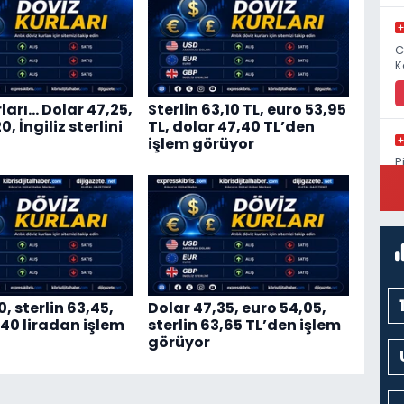
C
K
ları… Dolar 47,25,
Sterlin 63,10 TL, euro 53,95
, İngiliz sterlini
TL, dolar 47,40 TL’den
işlem görüyor
P
S
0, sterlin 63,45,
Dolar 47,35, euro 54,05,
,40 liradan işlem
sterlin 63,65 TL’den işlem
görüyor