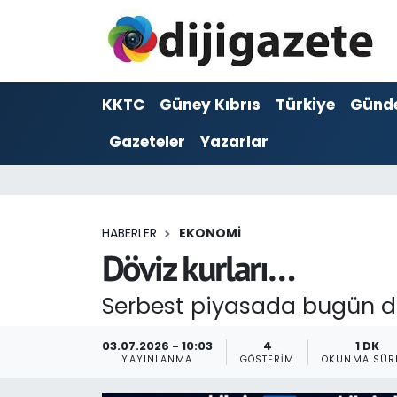
ADVERTORIAL
Hava Durumu
KKTC
Güney Kıbrıs
Türkiye
Günd
Dijigazete
Trafik Durumu
Gazeteler
Yazarlar
Dünya
Süper Lig Puan Durumu ve Fikstür
Eğitim
Tüm Manşetler
HABERLER
EKONOMI
Ekonomi
Son Dakika Haberleri
Döviz kurları…
Foto Galeri
Haber Arşivi
Serbest piyasada bugün dola
GEZİ
03.07.2026 - 10:03
4
1 DK
YAYINLANMA
GÖSTERIM
OKUNMA SÜR
Güncel