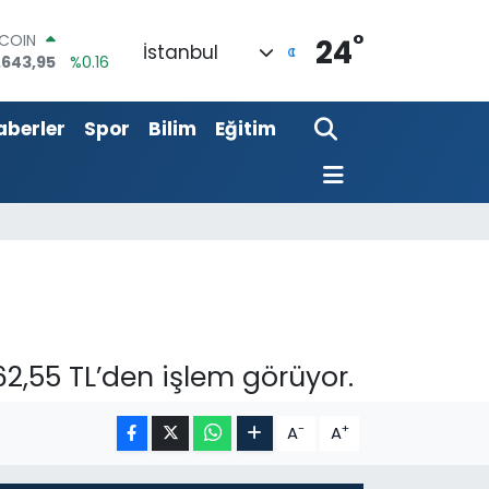
°
TCOIN
24
İstanbul
.643,95
%0.16
LAR
,6704
%0
aberler
Spor
Bilim
Eğitim
RO
,0406
%-0.08
ERLİN
,2143
%0
AM ALTIN
00.87
%0.12
ST100
.799
%70
62,55 TL’den işlem görüyor.
-
+
A
A