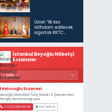
Üstel: “İlk kez
istihdam edilecek
sigortalı KKTC
vatandaşları için
maaş desteğini 35
bin TL'ye çıkardık”
İstanbul Beyoğlu Nöbetçi
Eczaneler
Halıcıoğlu Eczanesi
alıcıoğlu Mahallesi Tunç Sokak 1 A Çıksalın,Alev
fluoğlu Semt Konağı yanı
0 (212) 369 45 49
Yol Tarifi Al