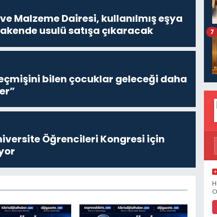
ve Malzeme Dairesi, kullanılmış eşya
erakende usulü satışa çıkaracak
7
eçmişini bilen çocuklar geleceği daha
er”
niversite Öğrencileri Kongresi için
yor
H
O