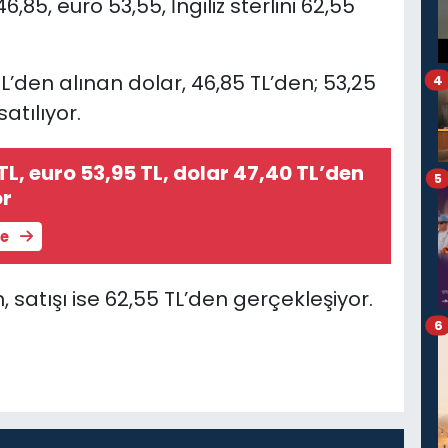
5, euro 53,55, İngiliz sterlini 62,55
L’den alınan dolar, 46,85 TL’den; 53,25
4
atılıyor.
 TL, euro 53,95 TL, dolar 47,40 TL’den
5
or
le
en, satışı ise 62,55 TL’den gerçekleşiyor.
6