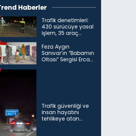
Trend Haberler
Trafik denetimleri:
430 sürücüye yasal
işlem, 35 araç
trafikten men
Feza Aygın
Sanıvar’ın “Babamın
Oltası” Sergisi Ercan
Havalimanı’nda
Açıldı
Trafik güvenliği ve
insan hayatını
tehlikeye atan
sürücü ve yolcuya
ceza...