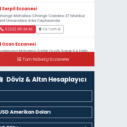
Serpil Eczanesi
ihangir Mahallesi Cihangir Caddesi 37 İstanbul
ent Üniversitesi Arka Cephesinde
0 (212) 251 26 83
Yol Tarifi Al
Ozan Eczanesi
iyalepaşa Mahallesi Sağlık Ocağı Sokak 9 A Fatih
ultan ASM Yanı
Tüm Nöbetçi Eczaneler
0 (212) 297 30 13
Yol Tarifi Al
Döviz & Altın Hesaplayıcı