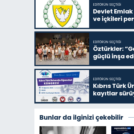
EDITÖRÜN SEÇTIĞI
Devlet Emlak 
ve içkileri p
EDITÖRÜN SEÇTIĞI
Öztürkler: “G
güçlü inşa ed
EDITÖRÜN SEÇTIĞI
Kıbrıs Türk Ü
kayıtlar sürü
Bunlar da ilginizi çekebilir