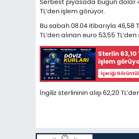
Serbest piyasada bugün dolar 46,8
TL’den işlem görüyor.
SAĞLIK
Bu sabah 08.04 itibarıyla 46,58 T
Spor
TL’den alınan euro 53,55 TL’den s
Teknoloji
Sterlin 63,10
işlem görüy
TÜRKiYE
İçeriği Görüntü
Video Galeri
İngiliz sterlininin alışı 62,20 TL’d
YAŞAM
Yazarlar