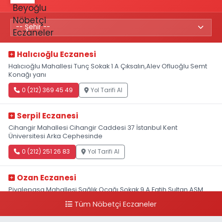
Halıcıoğlu Eczanesi
Halıcıoğlu Mahallesi Tunç Sokak 1 A Çıksalın,Alev Ofluoğlu Semt
Konağı yanı
0 (212) 369 45 49
Yol Tarifi Al
Serpil Eczanesi
Cihangir Mahallesi Cihangir Caddesi 37 İstanbul Kent
Üniversitesi Arka Cephesinde
0 (212) 251 26 83
Yol Tarifi Al
Ozan Eczanesi
Piyalepaşa Mahallesi Sağlık Ocağı Sokak 9 A Fatih Sultan ASM
Yanı
Tüm Nöbetçi Eczaneler
0 (212) 297 30 13
Yol Tarifi Al