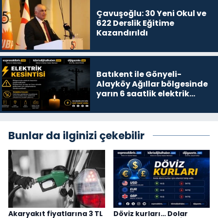
Çavuşoğlu: 30 Yeni Okul ve
622 Derslik Eğitime
Kazandırıldı
Batıkent ile Gönyeli-
Alayköy Ağıllar bölgesinde
yarın 6 saatlik elektrik
kesintisi…
Bunlar da ilginizi çekebilir
Akaryakıt fiyatlarına 3 TL
Döviz kurları… Dolar