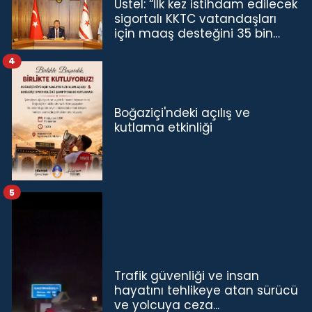
Üstel: “İlk kez istihdam edilecek
sigortalı KKTC vatandaşları
için maaş desteğini 35 bin
TL'ye çıkardık”
4
Boğaziçi'ndeki açılış ve
kutlama etkinliği
5
Trafik güvenliği ve insan
hayatını tehlikeye atan sürücü
ve yolcuya ceza...