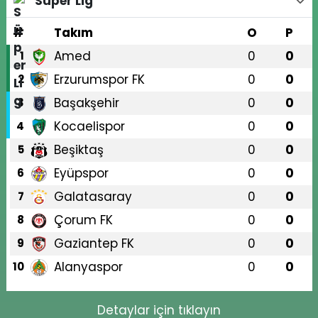
Süper Lig
#
Takım
O
P
Amed
0
0
1
Erzurumspor FK
0
0
2
Başakşehir
0
0
3
Kocaelispor
0
0
4
Beşiktaş
0
0
5
Eyüpspor
0
0
6
Galatasaray
0
0
7
Çorum FK
0
0
8
Gaziantep FK
0
0
9
Alanyaspor
0
0
10
Detaylar için tıklayın