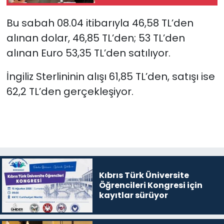
Bu sabah 08.04 itibarıyla 46,58 TL’den
SAĞLIK
alınan dolar, 46,85 TL’den; 53 TL’den
Spor
alınan Euro 53,35 TL’den satılıyor.
Teknoloji
İngiliz Sterlininin alışı 61,85 TL’den, satışı ise
62,2 TL’den gerçekleşiyor.
TÜRKiYE
Video Galeri
YAŞAM
Kıbrıs Türk Üniversite
Yazarlar
Öğrencileri Kongresi için
kayıtlar sürüyor