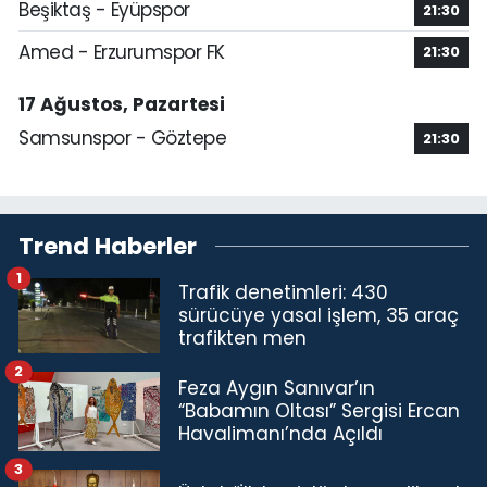
Beşiktaş - Eyüpspor
21:30
Amed - Erzurumspor FK
21:30
17 Ağustos, Pazartesi
Samsunspor - Göztepe
21:30
Trend Haberler
1
Trafik denetimleri: 430
sürücüye yasal işlem, 35 araç
trafikten men
2
Feza Aygın Sanıvar’ın
“Babamın Oltası” Sergisi Ercan
Havalimanı’nda Açıldı
3