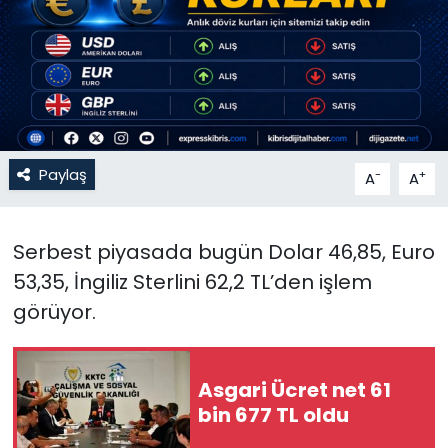
Gündem
KKTC
KKTC YEREL SEÇİM 2018
Paylaş
-
+
A
A
Kültür Sanat
Magazin
Serbest piyasada bugün Dolar 46,85, Euro
53,35, İngiliz Sterlini 62,2 TL’den işlem
Moda
görüyor.
Nöbetçi Eczaneler
Asgari Ücret net 61
Otomobil Dünyası
bin 677 TL oldu
Politika