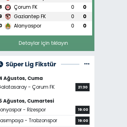
Çorum FK
0
0
8
Gaziantep FK
0
0
9
Alanyaspor
0
0
0
Detaylar için tıklayın
Süper Lig Fikstür
14 Ağustos, Cuma
alatasaray - Çorum FK
21:30
5 Ağustos, Cumartesi
onyaspor - Rizespor
19:00
asımpaşa - Trabzonspor
19:00