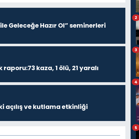
2
le Geleceğe Hazır Ol” seminerleri
3
k raporu:73 kaza, 1 ölü, 21 yaralı
4
i açılış ve kutlama etkinliği
5