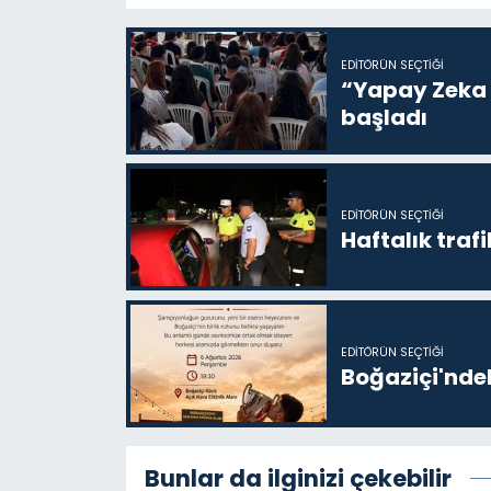
EDITÖRÜN SEÇTIĞI
“Yapay Zeka i
başladı
EDITÖRÜN SEÇTIĞI
Haftalık trafi
EDITÖRÜN SEÇTIĞI
Boğaziçi'ndek
Bunlar da ilginizi çekebilir