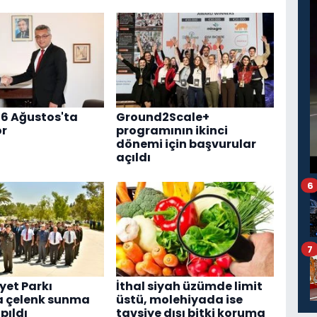
26 Ağustos'ta
Ground2Scale+
or
programının ikinci
dönemi için başvurular
açıldı
6
7
et Parkı
İthal siyah üzümde limit
a çelenk sunma
üstü, molehiyada ise
pıldı
tavsiye dışı bitki koruma