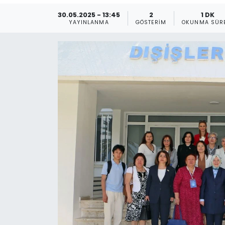
30.05.2025 - 13:45
2
1 DK
Gündem
YAYINLANMA
GÖSTERIM
OKUNMA SÜR
KKTC
KKTC YEREL SEÇİM 2018
Kültür Sanat
Magazin
Moda
Nöbetçi Eczaneler
Otomobil Dünyası
Politika