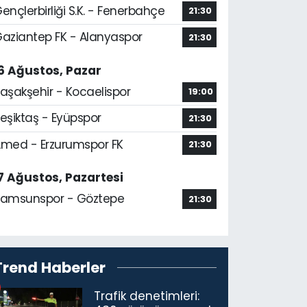
ençlerbirliği S.K. - Fenerbahçe
21:30
aziantep FK - Alanyaspor
21:30
6 Ağustos, Pazar
aşakşehir - Kocaelispor
19:00
eşiktaş - Eyüpspor
21:30
med - Erzurumspor FK
21:30
7 Ağustos, Pazartesi
amsunspor - Göztepe
21:30
Trend Haberler
Trafik denetimleri: