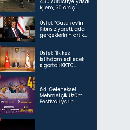
430 sürücüye yasal
işlem, 35 araç
trafikten men
Üstel: “Guterres’in
Kıbrıs ziyareti, ada
gerçeklerinin artık
göz ardı
edilemeyeceğini
Üstel: “İlk kez
göstermiştir”
istihdam edilecek
sigortalı KKTC
vatandaşları için
maaş desteğini 35
bin TL'ye çıkardık”
64. Geleneksel
Mehmetçik Üzüm
Festivali yarın
başlıyor