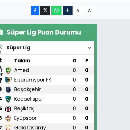
-
+
A
A
Süper Lig Puan Durumu
Süper Lig
#
Takım
O
P
Amed
0
0
1
Erzurumspor FK
0
0
2
Başakşehir
0
0
3
Kocaelispor
0
0
4
Beşiktaş
0
0
5
Eyüpspor
0
0
6
Galatasaray
0
0
7