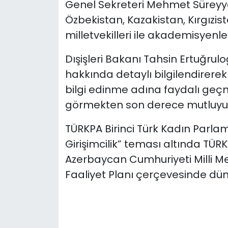
Genel Sekreteri Mehmet Süreyya 
Özbekistan, Kazakistan, Kırgızi
milletvekilleri ile akademisyenler
Dışişleri Bakanı Tahsin Ertuğrulo
hakkında detaylı bilgilendirerek 
bilgi edinme adına faydalı geçme
görmekten son derece mutluyuz
TÜRKPA Birinci Türk Kadın Parlame
Girişimcilik” teması altında TÜ
Azerbaycan Cumhuriyeti Milli M
Faaliyet Planı çerçevesinde dün