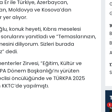
Er ile Türkiye, Azerbaycan,
G
stan, Moldovya ve Kosova’dan
G
 yer alıyor.
1
ğlu, konuk heyeti, Kıbrıs meselesi
B
sorularını yanıtladı ve “Temaslarınızın,
B
sini diliyorum. Sizleri burada
” dedi.
A
nterler Zirvesi, “Eğitim, Kültür ve
1
RKPA Dönem Başkanlığı’nı yürüten
S
eclisi öncülüğünde ve TÜRKPA 2025
 KKTC’de yapılmıştı.
1