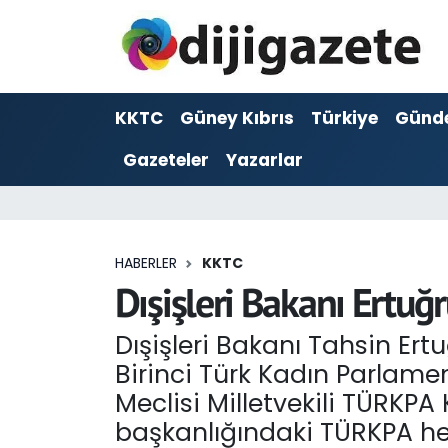
ADVERTORIAL
Hava Durumu
KKTC
Güney Kıbrıs
Türkiye
Günd
Dijigazete
Trafik Durumu
Gazeteler
Yazarlar
Dünya
Süper Lig Puan Durumu ve Fikstür
Eğitim
Tüm Manşetler
HABERLER
KKTC
Ekonomi
Son Dakika Haberleri
Dışişleri Bakanı Ertuğ
Foto Galeri
Haber Arşivi
Dışişleri Bakanı Tahsin Er
Birinci Türk Kadın Parlame
GEZİ
Meclisi Milletvekili TÜRK
başkanlığındaki TÜRKPA hey
Güncel