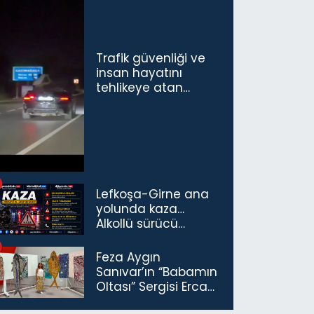
Trafik güvenliği ve
insan hayatını
tehlikeye atan
sürücü ve yolcuya
ceza...
Lefkoşa-Girne ana
yolunda kaza…
Alkollü sürücü
tutuklandı
Feza Aygın
Sanıvar’ın “Babamın
Oltası” Sergisi Ercan
Havalimanı’nda