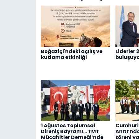
Boğaziçi'ndeki açılış ve
Liderler 
kutlama etkinliği
buluşuy
1 Ağustos Toplumsal
Cumhuriy
Direniş Bayramı... TMT
Anıtı’nd
Mücahitler Derneği’nde
töreni ya