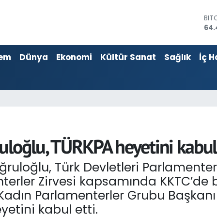
BIT
64.
DO
47,
EU
55,
em
Dünya
Ekonomi
Kültür Sanat
Sağlık
İç H
STE
64,
GRA
652
BİS
13.
ruloğlu, TÜRKPA heyetini kabul 
tuğruloğlu, Türk Devletleri Parlamen
nterler Zirvesi kapsamında KKTC’de 
PA Kadın Parlamenterler Grubu Başk
etini kabul etti.