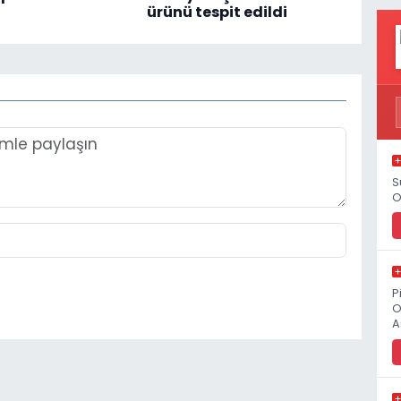
ürünü tespit edildi
S
O
P
O
A