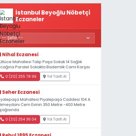
Açıldı
İstanbul Beyoğlu Nöbetçi
Eczaneler
Nihal Eczanesi
ütlüce Mahallesi Talip Paşa Sokak 14 Sağlık
cağına Paralel Sokakta Bademlik Cami Karşısı
0 (212) 255 78 99
Yol Tarifi Al
Seher Eczanesi
iyalepaşa Mahallesi Piyalepaşa Caddesi 104 A
kmeydanı Cem Evinin 350 Metre -400 Metre
şağısında
0 (212) 254 36 04
Yol Tarifi Al
Rebul 1895 Eczanesi