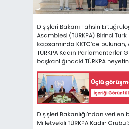
SAĞLIK
Dışişleri Bakanı Tahsin Ertuğrul
Spor
Asamblesi (TÜRKPA) Birinci Türk
Teknoloji
kapsamında KKTC’de bulunan, Aze
TÜRKPA Kadın Parlamenterler 
TÜRKiYE
başkanlığındaki TÜRKPA heyetini 
Video Galeri
Üçlü görüşm
YAŞAM
İçeriği Görüntü
Yazarlar
Dışişleri Bakanlığı’ndan verilen
Milletvekili TÜRKPA Kadın Grubu