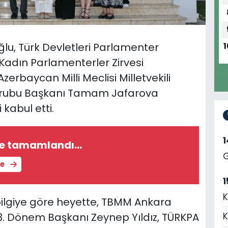
oğlu, Türk Devletleri Parlamenter
1
 Kadın Parlamenterler Zirvesi
rbaycan Milli Meclisi Milletvekili
Grubu Başkanı Tamam Jafarova
kabul etti.
e tamamlandı...
G
le
1
K
 bilgiye göre heyette, TBMM Ankara
 3. Dönem Başkanı Zeynep Yıldız, TÜRKPA
K