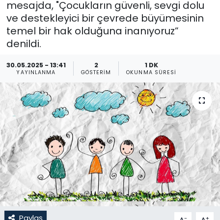
mesajda, "Çocukların güvenli, sevgi dolu
ve destekleyici bir çevrede büyümesinin
Gündem
temel bir hak olduğuna inanıyoruz”
KKTC
denildi.
30.05.2025 - 13:41
2
1 DK
KKTC YEREL SEÇİM 2018
YAYINLANMA
GÖSTERIM
OKUNMA SÜRESI
Kültür Sanat
Magazin
Moda
Nöbetçi Eczaneler
Otomobil Dünyası
Politika
Paylaş
-
+
A
A