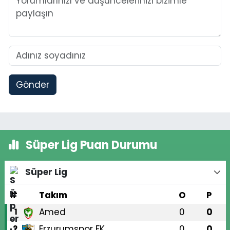
Gönder
Süper Lig Puan Durumu
Süper Lig
#
Takım
O
P
Amed
0
0
1
Erzurumspor FK
0
0
2