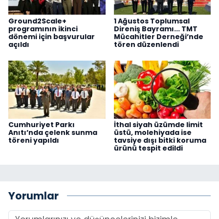
Ground2Scale+
1 Ağustos Toplumsal
programının ikinci
Direniş Bayramı... TMT
dönemi için başvurular
Mücahitler Derneği’nde
açıldı
tören düzenlendi
Cumhuriyet Parkı
İthal siyah üzümde limit
Anıtı’nda çelenk sunma
üstü, molehiyada ise
töreni yapıldı
tavsiye dışı bitki koruma
ürünü tespit edildi
Yorumlar