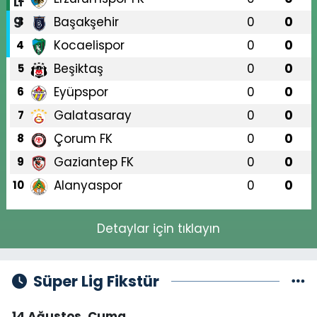
Başakşehir
0
0
3
Kocaelispor
0
0
4
Beşiktaş
0
0
5
Eyüpspor
0
0
6
Galatasaray
0
0
7
Çorum FK
0
0
8
Gaziantep FK
0
0
9
Alanyaspor
0
0
10
Detaylar için tıklayın
Süper Lig Fikstür
14 Ağustos, Cuma