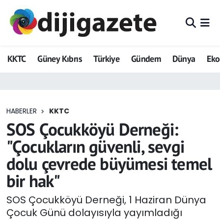
ADVERTORIAL
Hava Durumu
KKTC
Güney Kıbrıs
Türkiye
Gündem
Dünya
Ek
Dijigazete
Trafik Durumu
Dünya
Süper Lig Puan Durumu ve Fikstür
HABERLER
KKTC
Eğitim
Tüm Manşetler
SOS Çocukköyü Derneği:
Ekonomi
Son Dakika Haberleri
"Çocukların güvenli, sevgi
dolu çevrede büyümesi temel
Foto Galeri
Haber Arşivi
bir hak"
GEZİ
SOS Çocukköyü Derneği, 1 Haziran Dünya
Çocuk Günü dolayısıyla yayımladığı
Güncel