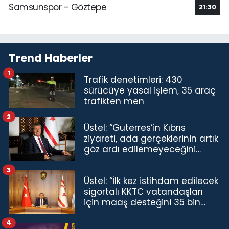
Samsunspor - Göztepe
21:30
Trend Haberler
1
Trafik denetimleri: 430
sürücüye yasal işlem, 35 araç
trafikten men
2
Üstel: “Guterres’in Kıbrıs
ziyareti, ada gerçeklerinin artık
göz ardı edilemeyeceğini
göstermiştir”
3
Üstel: “İlk kez istihdam edilecek
sigortalı KKTC vatandaşları
için maaş desteğini 35 bin
TL'ye çıkardık”
4