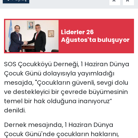
SAĞLIK
Spor
Liderler 26
Ağustos'ta buluşuyor
Teknoloji
TÜRKiYE
SOS Çocukköyü Derneği, 1 Haziran Dünya
Çocuk Günü dolayısıyla yayımladığı
Video Galeri
mesajda, "Çocukların güvenli, sevgi dolu
ve destekleyici bir çevrede büyümesinin
YAŞAM
temel bir hak olduğuna inanıyoruz”
Yazarlar
denildi.
Dernek mesajında, 1 Haziran Dünya
Çocuk Günü'nde çocukların haklarını,