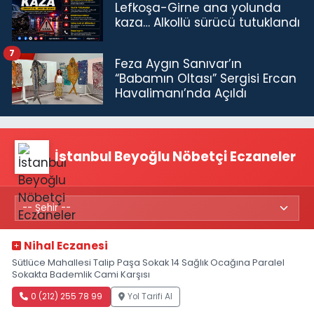
Lefkoşa-Girne ana yolunda
kaza… Alkollü sürücü tutuklandı
7
Feza Aygın Sanıvar’ın
“Babamın Oltası” Sergisi Ercan
Havalimanı’nda Açıldı
İstanbul Beyoğlu Nöbetçi Eczaneler
Nihal Eczanesi
Sütlüce Mahallesi Talip Paşa Sokak 14 Sağlık Ocağına Paralel
Sokakta Bademlik Cami Karşısı
0 (212) 255 78 99
Yol Tarifi Al