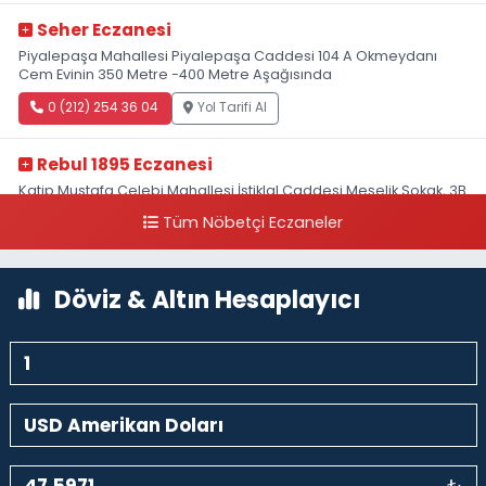
Seher Eczanesi
Piyalepaşa Mahallesi Piyalepaşa Caddesi 104 A Okmeydanı
Cem Evinin 350 Metre -400 Metre Aşağısında
0 (212) 254 36 04
Yol Tarifi Al
Rebul 1895 Eczanesi
Katip Mustafa Çelebi Mahallesi İstiklal Caddesi Meşelik Sokak, 3B
Akbank Sanat karşısı, Fransız Konsolosluğu Çaprazı
Tüm Nöbetçi Eczaneler
0 (212) 243 69 36
Yol Tarifi Al
Döviz & Altın Hesaplayıcı