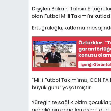
Dışişleri Bakanı Tahsin Ertuğr
SAĞLIK
olan Futbol Milli Takımı’nı kutladı
Spor
Ertuğruloğlu, kutlama mesajında 
Teknoloji
Öztürkler: "
garantörlüğü
TÜRKiYE
konusu olam
Video Galeri
İçeriği Görüntü
YAŞAM
“Millî Futbol Takım’ımız, CONIF
büyük gurur yaşatmıştır.
Yazarlar
Yüreğinize sağlık bizim çocuklar;
gençliğinin engelleri aşma gücü