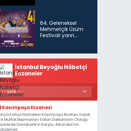
64. Geleneksel
Mehmetçik Üzüm
Festivali yarın
başlıyor
İstanbul Beyoğlu Nöbetçi
Eczaneler
Kasımpaşa Eczanesi
ahya Kahya Mahallesi Kasımpaşa Bostanı Sokak
8A Mutfak Ekipmanları Satan Dükkanların Olduğu
addede Denizbank'ın Karşısı, Albaraka'nın
okağında