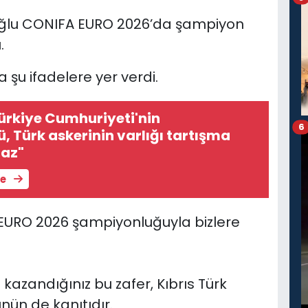
uloğlu CONIFA EURO 2026’da şampiyon
.
şu ifadelere yer verdi.
Türkiye Cumhuriyeti'nin
6
, Türk askerinin varlığı tartışma
az"
le
A EURO 2026 şampiyonluğuyla bizlere
 kazandığınız bu zafer, Kıbrıs Türk
nün de kanıtıdır.