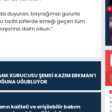
7
nda duyuran, bayrağımızı gururla
bu tarihi zaferde emeği geçen tüm
Başarınız daim olsun.”
ANK KURUCUSU ŞEMSİ KAZIM ERKMAN’I
UĞUNA UĞURLUYOR
Y
1
ların kaliteli ve erişilebilir bakım
C
S