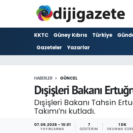
ADVERTORIAL
Hava Durumu
KKTC
Güney Kıbrıs
Türkiye
Günd
Dijigazete
Trafik Durumu
Gazeteler
Yazarlar
Dünya
Süper Lig Puan Durumu ve Fikstür
Eğitim
Tüm Manşetler
HABERLER
GÜNCEL
Ekonomi
Son Dakika Haberleri
Dışişleri Bakanı Ertuğr
Foto Galeri
Haber Arşivi
Dışişleri Bakanı Tahsin Er
Takımı’nı kutladı.
GEZİ
07.06.2026 - 10:01
7
1 DK
Güncel
YAYINLANMA
GÖSTERIM
OKUNMA SÜRE