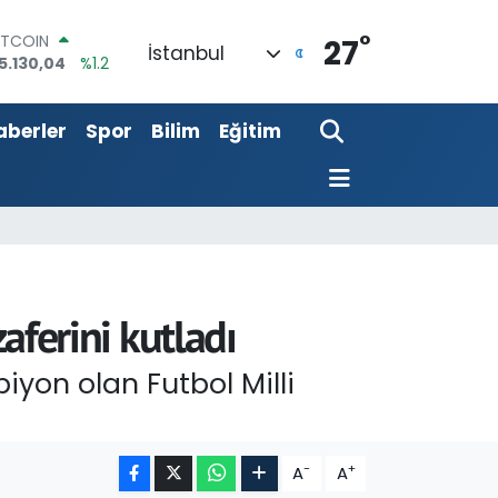
5.130,04
%1.2
°
OLAR
27
İstanbul
7,7106
%0.17
URO
5,1652
%0.27
aberler
Spor
Bilim
Eğitim
TERLİN
4,4046
%0.35
RAM ALTIN
648.99
%2.59
İST100
3.773
%-19
aferini kutladı
iyon olan Futbol Milli
-
+
A
A