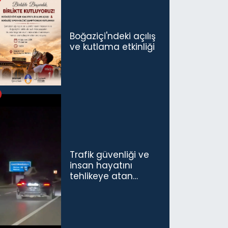
konuşmamız
gerekiyor”
Boğaziçi'ndeki açılış
ve kutlama etkinliği
Trafik güvenliği ve
insan hayatını
tehlikeye atan
sürücü ve yolcuya
ceza...