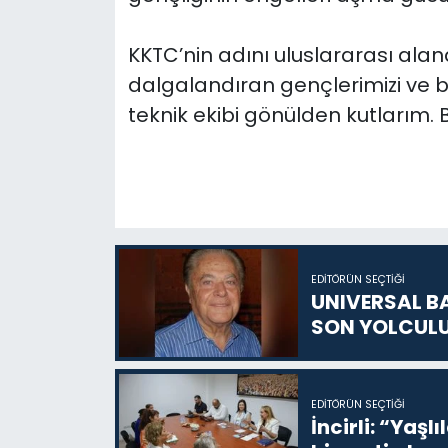
KKTC’nin adını uluslararası ala
dalgalandıran gençlerimizi ve 
teknik ekibi gönülden kutlarım. 
EDITÖRÜN SEÇTIĞI
UNIVERSAL B
SON YOLCUL
EDITÖRÜN SEÇTIĞI
İncirli: “Yaşlı