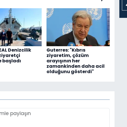
AL Denizcilik
Guterres: "Kıbrıs
ziyaretçi
ziyaretim, çözüm
 başladı
arayışının her
zamankinden daha acil
olduğunu gösterdi"