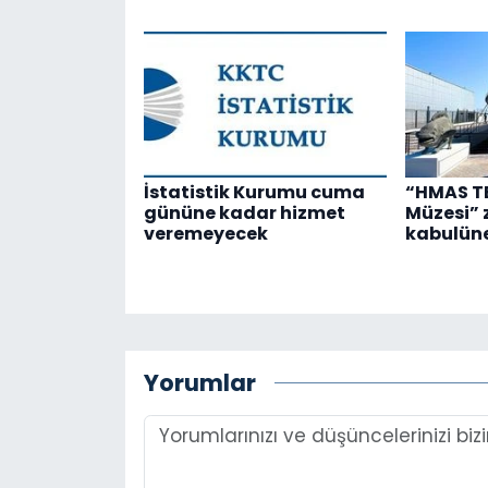
İstatistik Kurumu cuma
“HMAS TE
gününe kadar hizmet
Müzesi” 
veremeyecek
kabulüne
Yorumlar