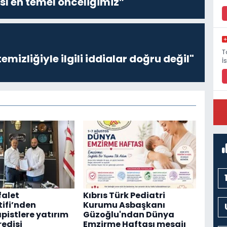
sı en temel önceliğimiz”
T
emizliğiyle ilgili iddialar doğru değil"
İ
P
M
falet
Kıbrıs Türk Pediatri
ifi’nden
Kurumu Asbaşkanı
pistlere yatırım
Güzoğlu'ndan Dünya
redisi
Emzirme Haftası mesajı