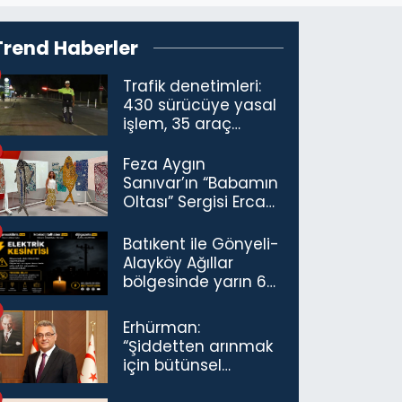
Trend Haberler
Trafik denetimleri:
430 sürücüye yasal
işlem, 35 araç
trafikten men
Feza Aygın
Sanıvar’ın “Babamın
Oltası” Sergisi Ercan
Havalimanı’nda
Açıldı
Batıkent ile Gönyeli-
Alayköy Ağıllar
bölgesinde yarın 6
saatlik elektrik
kesintisi…
Erhürman:
“Şiddetten arınmak
için bütünsel
politikaları