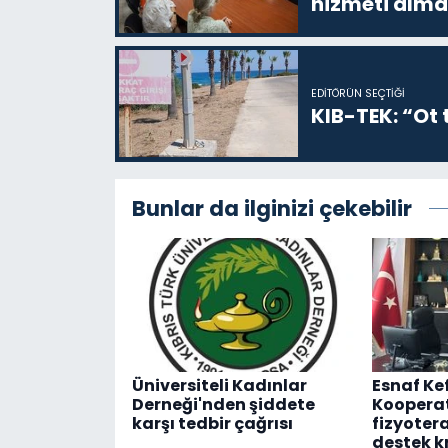
hizmeti alma
EDITÖRÜN SEÇTIĞI
KIB-TEK: “Ot t
Bunlar da ilginizi çekebilir
Üniversiteli Kadınlar
Esnaf Ke
Derneği'nden şiddete
Kooperat
karşı tedbir çağrısı
fizyotera
destek k