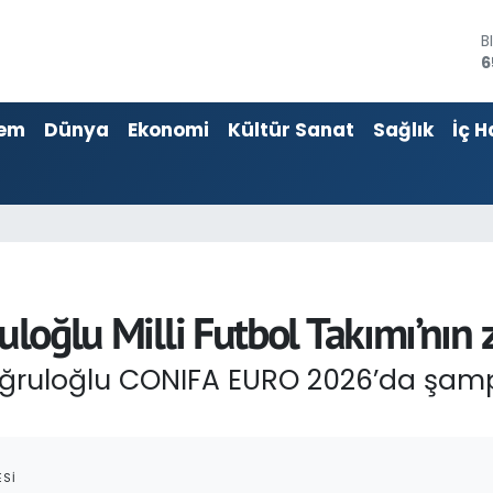
6
D
4
E
5
em
Dünya
Ekonomi
Kültür Sanat
Sağlık
İç H
S
6
G
6
B
1
uloğlu Milli Futbol Takımı’nın z
tuğruloğlu CONIFA EURO 2026’da şamp
SI