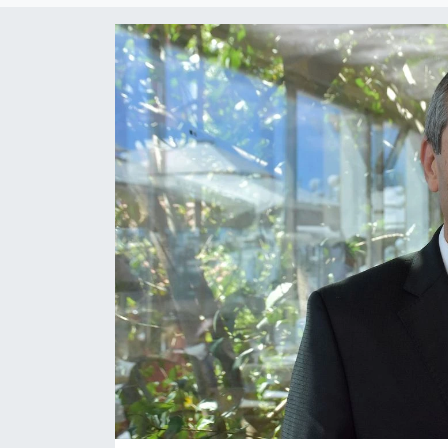
Gündem
KKTC
KKTC YEREL SEÇİM 2018
Kültür Sanat
Magazin
Moda
Nöbetçi Eczaneler
Otomobil Dünyası
Politika