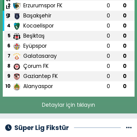
Erzurumspor FK
0
0
2
Başakşehir
0
0
3
Kocaelispor
0
0
4
Beşiktaş
0
0
5
Eyüpspor
0
0
6
Galatasaray
0
0
7
Çorum FK
0
0
8
Gaziantep FK
0
0
9
Alanyaspor
0
0
10
Detaylar için tıklayın
Süper Lig Fikstür