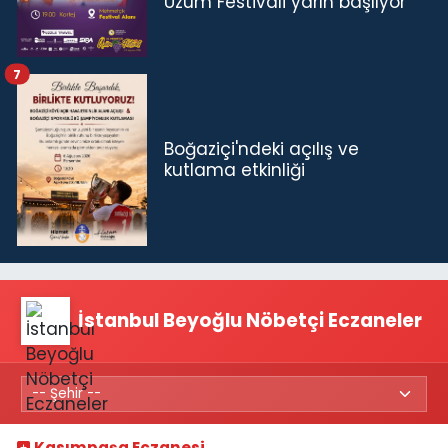
Üzüm Festivali yarın başlıyor
7
Boğaziçi'ndeki açılış ve
kutlama etkinliği
İstanbul Beyoğlu Nöbetçi Eczaneler
Kasımpaşa Eczanesi