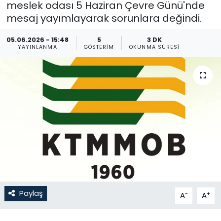
meslek odası 5 Haziran Çevre Günü'nde
mesaj yayımlayarak sorunlara değindi.
Gündem
05.06.2026 - 15:48
5
3 DK
KKTC
YAYINLANMA
GÖSTERIM
OKUNMA SÜRESI
KKTC YEREL SEÇİM 2018
Kültür Sanat
Magazin
Moda
Nöbetçi Eczaneler
Otomobil Dünyası
Paylaş
-
+
A
A
Politika