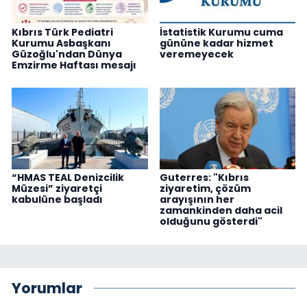
Kıbrıs Türk Pediatri
İstatistik Kurumu cuma
Kurumu Asbaşkanı
gününe kadar hizmet
Güzoğlu'ndan Dünya
veremeyecek
Emzirme Haftası mesajı
“HMAS TEAL Denizcilik
Guterres: "Kıbrıs
Müzesi” ziyaretçi
ziyaretim, çözüm
kabulüne başladı
arayışının her
zamankinden daha acil
olduğunu gösterdi"
Yorumlar