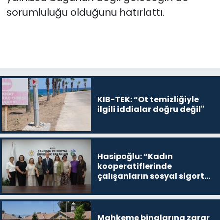
sorumluluğu olduğunu hatırlattı.
KIB-TEK: “Ot temizliğiyle
ilgili iddialar doğru değil"
Hasipoğlu: “Kadın
kooperatiflerinde
çalışanların sosyal sigorta
primlerinin tamamını
karşılayacağız”
Mahkeme binalarına zarar