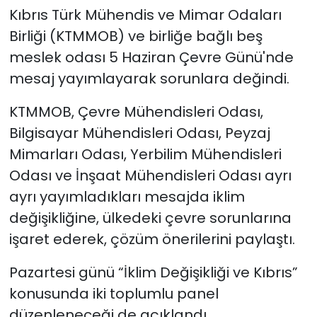
Kıbrıs Türk Mühendis ve Mimar Odaları
SAĞLIK
Birliği (KTMMOB) ve birliğe bağlı beş
meslek odası 5 Haziran Çevre Günü'nde
Spor
mesaj yayımlayarak sorunlara değindi.
Teknoloji
KTMMOB, Çevre Mühendisleri Odası,
Bilgisayar Mühendisleri Odası, Peyzaj
TÜRKiYE
Mimarları Odası, Yerbilim Mühendisleri
Odası ve İnşaat Mühendisleri Odası ayrı
Video Galeri
ayrı yayımladıkları mesajda iklim
YAŞAM
değişikliğine, ülkedeki çevre sorunlarına
işaret ederek, çözüm önerilerini paylaştı.
Yazarlar
Pazartesi günü “İklim Değişikliği ve Kıbrıs”
konusunda iki toplumlu panel
düzenleneceği de açıklandı.