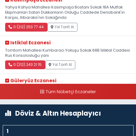
Yahya Kahya Mahallesi Kasımpaşa Bostanı Sokak 18A Mutfak
Ekipmanları Satan Dükkanların Olduğu Caddede Denizbank'ın
Karşısı, Albaraka'nın Sokağında
0 (212) 253 77 44
Yol Tarifi Al
Istiklal Eczanesi
Tomtom Mahallesi Kumbaracı Yokuşu Sokak 68B İstiklal Caddesi
Rus Konsolosluğu yanı
0 (212) 243 21 15
Yol Tarifi Al
Güleryüz Eczanesi
Piripaşa Mahallesi Şaban Deresi Sokak 7 D Koç Müzesi Arkası-
Tüm Nöbetçi Eczaneler
kalaycıbahçe Meydana Doğru
0 (212) 369 95 85
Yol Tarifi Al
Döviz & Altın Hesaplayıcı