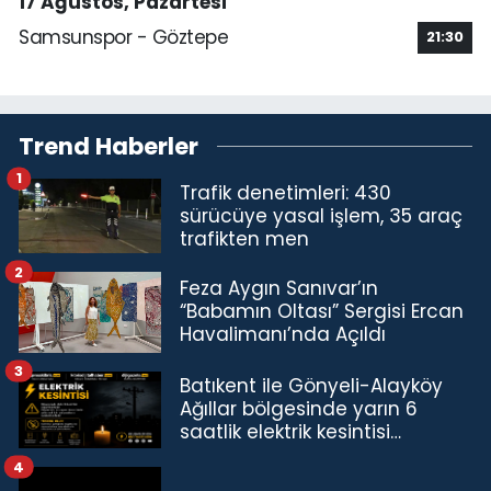
17 Ağustos, Pazartesi
Samsunspor - Göztepe
21:30
Trend Haberler
1
Trafik denetimleri: 430
sürücüye yasal işlem, 35 araç
trafikten men
2
Feza Aygın Sanıvar’ın
“Babamın Oltası” Sergisi Ercan
Havalimanı’nda Açıldı
3
Batıkent ile Gönyeli-Alayköy
Ağıllar bölgesinde yarın 6
saatlik elektrik kesintisi…
4