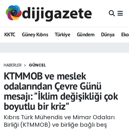
ADVERTORIAL
Hava Durumu
KKTC
Güney Kıbrıs
Türkiye
Gündem
Dünya
Ek
Dijigazete
Trafik Durumu
Dünya
Süper Lig Puan Durumu ve Fikstür
HABERLER
GÜNCEL
Eğitim
Tüm Manşetler
KTMMOB ve meslek
Ekonomi
Son Dakika Haberleri
odalarından Çevre Günü
mesajı: "İklim değişikliği çok
Foto Galeri
Haber Arşivi
boyutlu bir kriz"
GEZİ
Kıbrıs Türk Mühendis ve Mimar Odaları
Birliği (KTMMOB) ve birliğe bağlı beş
Güncel