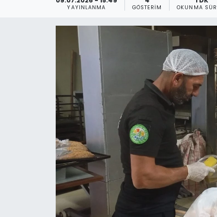
09.07.2026 - 15:49
4
1 DK
YAYINLANMA
GÖSTERIM
OKUNMA SÜR
Gündem
KKTC
KKTC YEREL SEÇİM 2018
Kültür Sanat
Magazin
Moda
Nöbetçi Eczaneler
Otomobil Dünyası
Politika