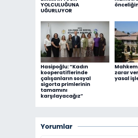
YOLCULUĞUNA
önceliği
UĞURLUYOR
Hasipoğlu: “Kadın
Mahkeme
kooperatiflerinde
zarar ve
çalışanların sosyal
yasal işl
sigorta primlerinin
tamamını
karşılayacağız”
Yorumlar