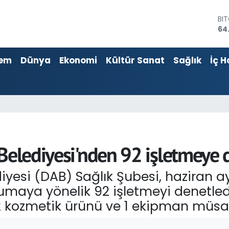
64
DO
47
EU
55
em
Dünya
Ekonomi
Kültür Sanat
Sağlık
İç H
ST
64
GR
66
Bİ
13
 Belediyesi'nden 92 işletmeye
diyesi (DAB) Sağlık Şubesi, haziran a
orumaya yönelik 92 işletmeyi denetle
 2 kozmetik ürünü ve 1 ekipman müsad