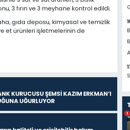
G
nu, 3 fırın ve 3 meyhane kontrol edildi.
1
ha, gıda deposu, kimyasal ve temizlik
e et ürünleri işletmelerinin de
B
B
A
1
S
ANK KURUCUSU ŞEMSİ KAZIM ERKMAN’I
UĞUNA UĞURLUYOR
1
ların kaliteli ve erişilebilir bakım