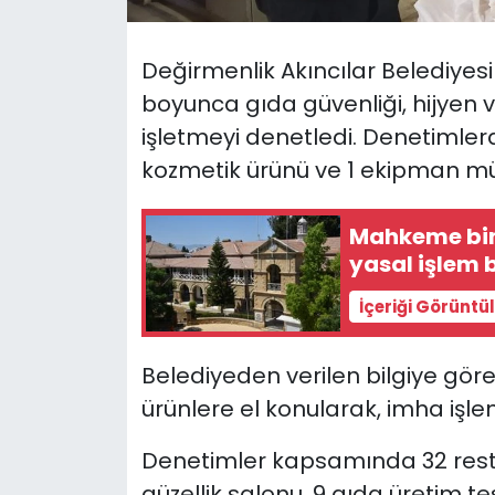
SAĞLIK
Değirmenlik Akıncılar Belediyesi
boyunca gıda güvenliği, hijyen 
Spor
işletmeyi denetledi. Denetimlerd
Teknoloji
kozmetik ürünü ve 1 ekipman mü
TÜRKiYE
Mahkeme bin
yasal işlem b
Video Galeri
İçeriği Görüntü
YAŞAM
Belediyeden verilen bilgiye gör
Yazarlar
ürünlere el konularak, imha işleml
Denetimler kapsamında 32 restor
güzellik salonu, 9 gıda üretim tesi