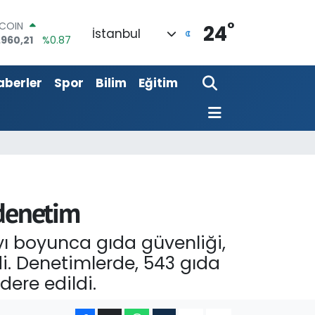
.960,21
%0.87
°
LAR
24
İstanbul
,7436
%0.18
RO
,2510
%0.32
aberler
Spor
Bilim
Eğitim
ERLİN
,4811
%0.38
AM ALTIN
60.55
%0.03
ST100
.779
%-14
 denetim
yı boyunca gıda güvenliği,
di. Denetimlerde, 543 gıda
ere edildi.