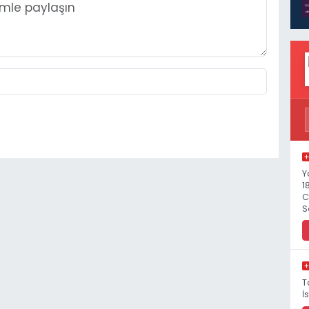
Y
1
C
S
T
İ