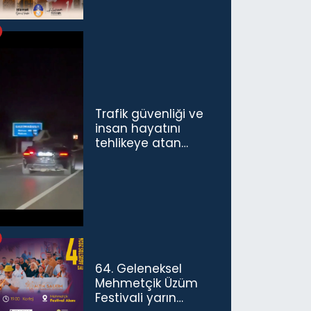
Trafik güvenliği ve
insan hayatını
tehlikeye atan
sürücü ve yolcuya
ceza...
64. Geleneksel
Mehmetçik Üzüm
Festivali yarın