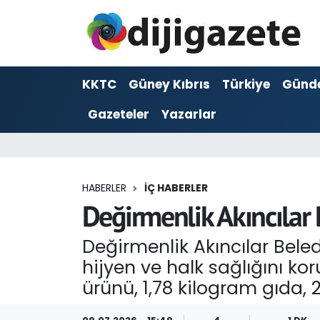
ADVERTORIAL
Hava Durumu
KKTC
Güney Kıbrıs
Türkiye
Günd
Dijigazete
Trafik Durumu
Gazeteler
Yazarlar
Dünya
Süper Lig Puan Durumu ve Fikstür
Eğitim
Tüm Manşetler
HABERLER
İÇ HABERLER
Ekonomi
Son Dakika Haberleri
Değirmenlik Akıncılar
Foto Galeri
Haber Arşivi
Değirmenlik Akıncılar Bele
hijyen ve halk sağlığını k
GEZİ
ürünü, 1,78 kilogram gıda,
Güncel