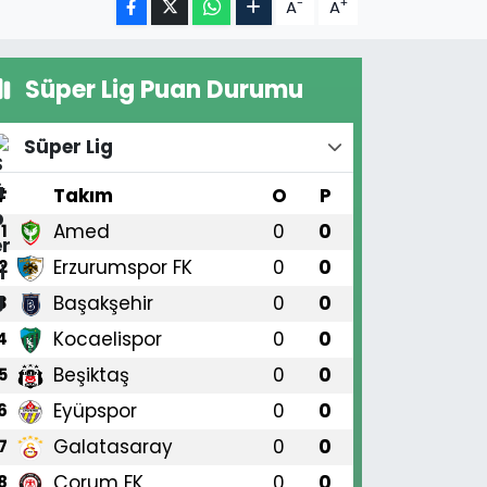
-
+
A
A
Süper Lig Puan Durumu
Süper Lig
#
Takım
O
P
Amed
0
0
1
Erzurumspor FK
0
0
2
Başakşehir
0
0
3
Kocaelispor
0
0
4
Beşiktaş
0
0
5
Eyüpspor
0
0
6
Galatasaray
0
0
7
Çorum FK
0
0
8