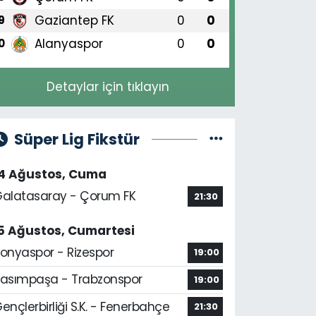
Gaziantep FK
0
0
9
Alanyaspor
0
0
0
Detaylar için tıklayın
Süper Lig Fikstür
14 Ağustos, Cuma
alatasaray - Çorum FK
21:30
5 Ağustos, Cumartesi
onyaspor - Rizespor
19:00
asımpaşa - Trabzonspor
19:00
ençlerbirliği S.K. - Fenerbahçe
21:30