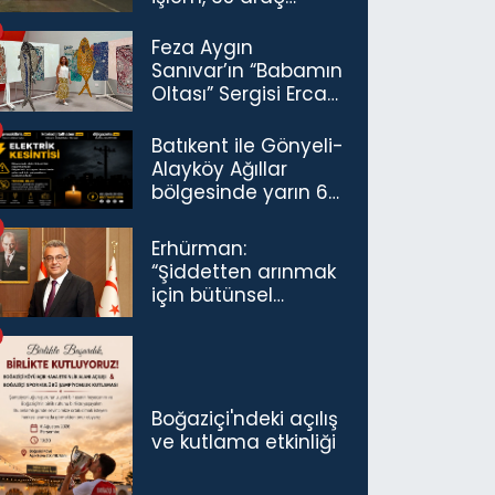
trafikten men
Feza Aygın
Sanıvar’ın “Babamın
Oltası” Sergisi Ercan
Havalimanı’nda
Açıldı
Batıkent ile Gönyeli-
Alayköy Ağıllar
bölgesinde yarın 6
saatlik elektrik
kesintisi…
Erhürman:
“Şiddetten arınmak
için bütünsel
politikaları
konuşmamız
gerekiyor”
Boğaziçi'ndeki açılış
ve kutlama etkinliği