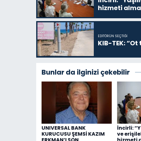
hizmeti alma
EDITÖRÜN SEÇTIĞI
KIB-TEK: “Ot t
Bunlar da ilginizi çekebilir
UNIVERSAL BANK
İncirli: “
KURUCUSU ŞEMSİ KAZIM
ve erişil
ERKMAN’I SON
hizmeti 