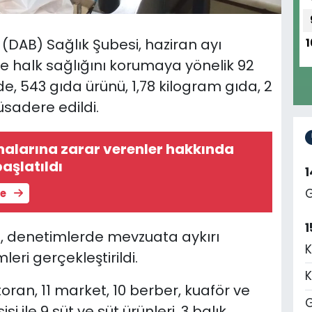
 (DAB) Sağlık Şubesi, haziran ayı
1
ve halk sağlığını korumaya yönelik 92
e, 543 gıda ürünü, 1,78 kilogram gıda, 2
sadere edildi.
alarına zarar verenler hakkında
aşlatıldı
G
le
1
e, denetimlerde mevzuata aykırı
K
eri gerçekleştirildi.
K
an, 11 market, 10 berber, kuaför ve
G
si ile 9 süt ve süt ürünleri, 3 balık