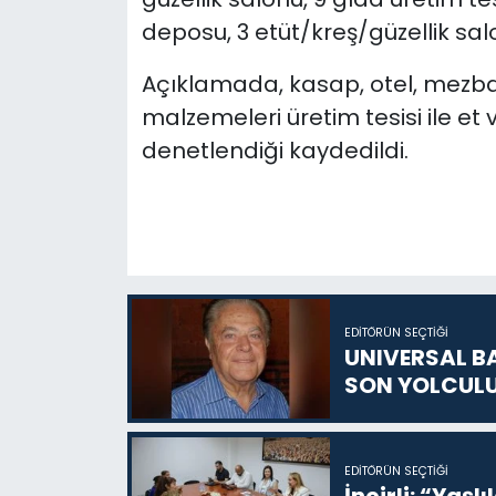
deposu, 3 etüt/kreş/güzellik salo
Açıklamada, kasap, otel, mezba
malzemeleri üretim tesisi ile et v
denetlendiği kaydedildi.
EDITÖRÜN SEÇTIĞI
UNIVERSAL B
SON YOLCUL
EDITÖRÜN SEÇTIĞI
İncirli: “Yaşlı