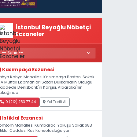
başlıyor
İstanbul Beyoğlu Nöbetçi
Eczaneler
Kasımpaşa Eczanesi
ahya Kahya Mahallesi Kasımpaşa Bostanı Sokak
8A Mutfak Ekipmanları Satan Dükkanların Olduğu
addede Denizbank'ın Karşısı, Albaraka'nın
okağında
0 (212) 253 77 44
Yol Tarifi Al
Istiklal Eczanesi
omtom Mahallesi Kumbaracı Yokuşu Sokak 68B
stiklal Caddesi Rus Konsolosluğu yanı