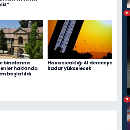
miz”
6
 binalarına
Hava sıcaklığı 41 dereceye
renler hakkında
kadar yükselecek
em başlatıldı
7