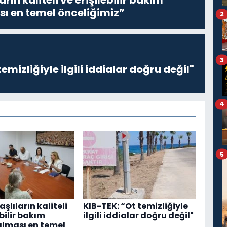
sı en temel önceliğimiz”
2
3
emizliğiyle ilgili iddialar doğru değil"
4
5
Yaşlıların kaliteli
KIB-TEK: “Ot temizliğiyle
ebilir bakım
ilgili iddialar doğru değil"
alması en temel