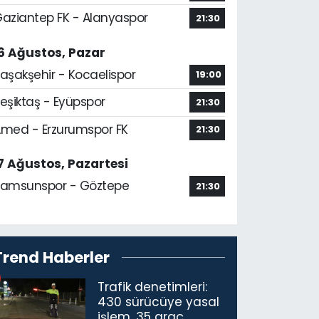
aziantep FK - Alanyaspor
21:30
6 Ağustos, Pazar
aşakşehir - Kocaelispor
19:00
eşiktaş - Eyüpspor
21:30
med - Erzurumspor FK
21:30
7 Ağustos, Pazartesi
amsunspor - Göztepe
21:30
Trend Haberler
Trafik denetimleri:
430 sürücüye yasal
işlem, 35 araç