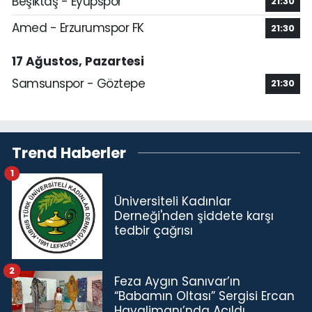
Beşiktaş - Eyüpspor
21:30
Amed - Erzurumspor FK
21:30
17 Ağustos, Pazartesi
Samsunspor - Göztepe
21:30
Trend Haberler
1
Üniversiteli Kadınlar
Derneği'nden şiddete karşı
tedbir çağrısı
2
Feza Aygın Sanıvar’ın
“Babamın Oltası” Sergisi Ercan
Havalimanı’nda Açıldı