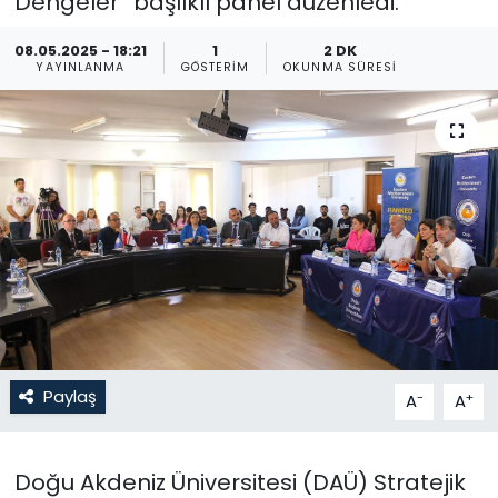
Dengeler” başlıklı panel düzenledi.
Gündem
08.05.2025 - 18:21
1
2 DK
YAYINLANMA
GÖSTERIM
OKUNMA SÜRESI
KKTC
KKTC YEREL SEÇİM 2018
Kültür Sanat
Magazin
Moda
Nöbetçi Eczaneler
Paylaş
-
+
A
A
Otomobil Dünyası
Doğu Akdeniz Üniversitesi (DAÜ) Stratejik
Politika