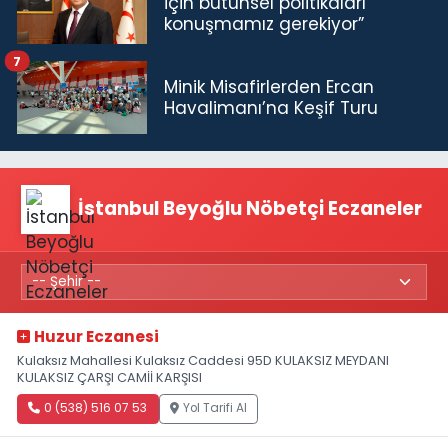
için bütünsel politikaları
konuşmamız gerekiyor”
7
Minik Misafirlerden Ercan
Havalimanı’na Keşif Turu
İstanbul Beyoğlu Nöbetçi Eczaneler
Huzur Eczanesi
Kulaksız Mahallesi Kulaksız Caddesi 95D KULAKSIZ MEYDANI
KULAKSIZ ÇARŞI CAMİİ KARŞISI
0 (538) 516 07 53
Yol Tarifi Al