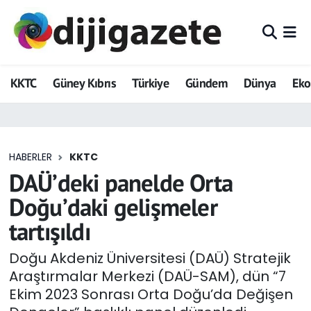
ADVERTORIAL
Hava Durumu
KKTC
Güney Kıbrıs
Türkiye
Gündem
Dünya
Ek
Dijigazete
Trafik Durumu
Dünya
Süper Lig Puan Durumu ve Fikstür
HABERLER
KKTC
Eğitim
Tüm Manşetler
DAÜ’deki panelde Orta
Ekonomi
Son Dakika Haberleri
Doğu’daki gelişmeler
tartışıldı
Foto Galeri
Haber Arşivi
Doğu Akdeniz Üniversitesi (DAÜ) Stratejik
GEZİ
Araştırmalar Merkezi (DAÜ-SAM), dün “7
Ekim 2023 Sonrası Orta Doğu’da Değişen
Güncel