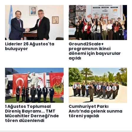
Liderler 26 Ağustos'ta
Ground2Scale+
buluşuyor
programının ikinci
dönemi için başvurular
açıldı
1 Ağustos Toplumsal
Cumhuriyet Parkı
Direniş Bayramı... TMT
Anıtı’nda çelenk sunma
Mücahitler Derneği’nde
töreni yapıldı
tören düzenlendi