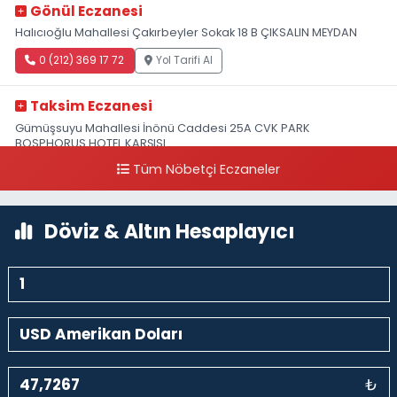
Gönül Eczanesi
Halıcıoğlu Mahallesi Çakırbeyler Sokak 18 B ÇIKSALIN MEYDAN
0 (212) 369 17 72
Yol Tarifi Al
Taksim Eczanesi
Gümüşsuyu Mahallesi İnönü Caddesi 25A CVK PARK
BOSPHORUS HOTEL KARŞISI
Tüm Nöbetçi Eczaneler
0 (212) 249 50 99
Yol Tarifi Al
Döviz & Altın Hesaplayıcı
₺