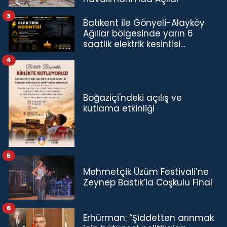
3
Batıkent ile Gönyeli-Alayköy
Ağıllar bölgesinde yarın 6
saatlik elektrik kesintisi…
4
Boğaziçi'ndeki açılış ve
kutlama etkinliği
5
Mehmetçik Üzüm Festivali’ne
Zeynep Bastık’la Coşkulu Final
6
Erhürman: “Şiddetten arınmak