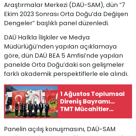
Araştırmalar Merkezi (DAÜ-SAM), dün “7
Ekim 2023 Sonrası Orta Doğu’da Değişen
SAĞLIK
Dengeler” başlıklı panel düzenledi.
Spor
DAÜ Halkla İlişkiler ve Medya
Teknoloji
Müdürlüğü’nden yapılan açıklamaya
göre, dün DAÜ BEA 5 Amfisi’nde yapılan
TÜRKiYE
panelde Orta Doğu’daki son gelişmeler
farklı akademik perspektiflerle ele alındı.
Video Galeri
YAŞAM
1 Ağustos Toplumsal
Direniş Bayramı...
Yazarlar
TMT Mücahitler
Derneği’nde tören
düzenlendi
Panelin açılış konuşmasını, DAÜ-SAM