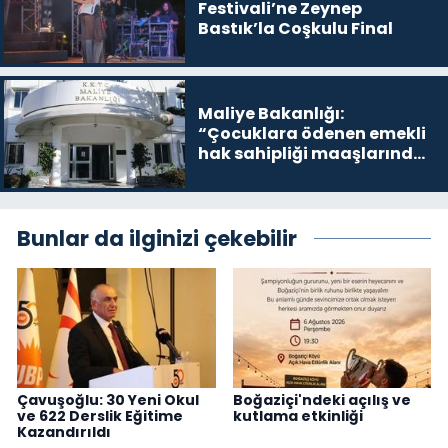
Festivali’ne Zeynep
Bastık’la Coşkulu Final
Maliye Bakanlığı:
“Çocuklara ödenen emekli
hak sahipliği maaşlarında
yasa dışı uygulama yok”
Bunlar da ilginizi çekebilir
Çavuşoğlu: 30 Yeni Okul
Boğaziçi'ndeki açılış ve
ve 622 Derslik Eğitime
kutlama etkinliği
Kazandırıldı