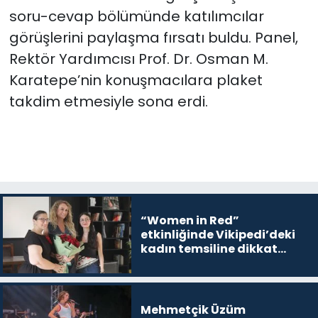
soru-cevap bölümünde katılımcılar
görüşlerini paylaşma fırsatı buldu. Panel,
Rektör Yardımcısı Prof. Dr. Osman M.
Karatepe’nin konuşmacılara plaket
takdim etmesiyle sona erdi.
“Women in Red”
etkinliğinde Vikipedi’deki
kadın temsiline dikkat
çekildi
Mehmetçik Üzüm