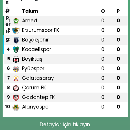
#
Takım
O
P
Amed
0
0
1
Erzurumspor FK
0
0
2
Başakşehir
0
0
3
Kocaelispor
0
0
4
Beşiktaş
0
0
5
Eyüpspor
0
0
6
Galatasaray
0
0
7
Çorum FK
0
0
8
Gaziantep FK
0
0
9
Alanyaspor
0
0
10
Detaylar için tıklayın