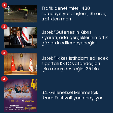
1
Trafik denetimleri: 430
sürücüye yasal işlem, 35 araç
trafikten men
2
Üstel: “Guterres’in Kıbrıs
ziyareti, ada gerçeklerinin artık
göz ardı edilemeyeceğini
göstermiştir”
3
Üstel: “İlk kez istihdam edilecek
sigortalı KKTC vatandaşları
için maaş desteğini 35 bin
TL'ye çıkardık”
4
64. Geleneksel Mehmetçik
Üzüm Festivali yarın başlıyor