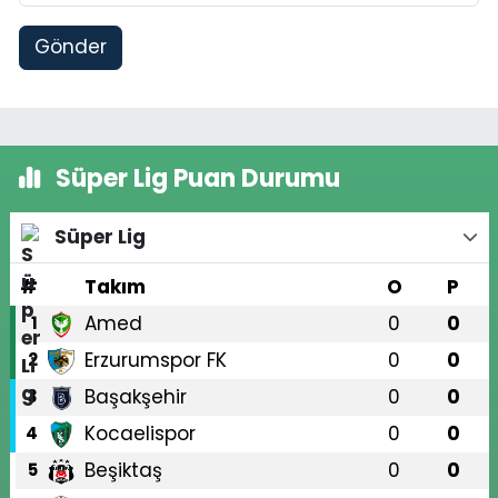
Gönder
Süper Lig Puan Durumu
Süper Lig
#
Takım
O
P
Amed
0
0
1
Erzurumspor FK
0
0
2
Başakşehir
0
0
3
Kocaelispor
0
0
4
Beşiktaş
0
0
5