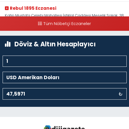
Rebul 1895 Eczanesi
Katip Mustafa Çelebi Mahallesi İstiklal Caddesi Meşelik Sokak, 3B
Akbank Sanat karşısı, Fransız Konsolosluğu Çaprazı
Tüm Nöbetçi Eczaneler
0 (212) 243 69 36
Yol Tarifi Al
Döviz & Altın Hesaplayıcı
₺