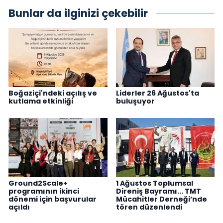
Bunlar da ilginizi çekebilir
Boğaziçi'ndeki açılış ve
Liderler 26 Ağustos'ta
kutlama etkinliği
buluşuyor
Ground2Scale+
1 Ağustos Toplumsal
programının ikinci
Direniş Bayramı... TMT
dönemi için başvurular
Mücahitler Derneği’nde
açıldı
tören düzenlendi