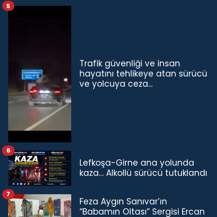
5
Trafik güvenliği ve insan
hayatını tehlikeye atan sürücü
ve yolcuya ceza...
6
Lefkoşa-Girne ana yolunda
kaza… Alkollü sürücü tutuklandı
7
Feza Aygın Sanıvar’ın
“Babamın Oltası” Sergisi Ercan