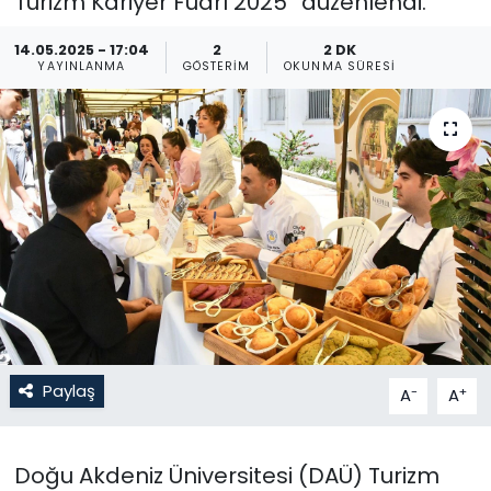
Turizm Kariyer Fuarı 2025” düzenlendi.
Gündem
14.05.2025 - 17:04
2
2 DK
YAYINLANMA
GÖSTERIM
OKUNMA SÜRESI
KKTC
KKTC YEREL SEÇİM 2018
Kültür Sanat
Magazin
Moda
Nöbetçi Eczaneler
Paylaş
-
+
A
A
Otomobil Dünyası
Doğu Akdeniz Üniversitesi (DAÜ) Turizm
Politika