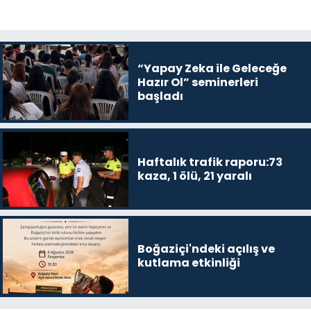
“Yapay Zeka ile Geleceğe
Hazır Ol” seminerleri
başladı
Haftalık trafik raporu:73
kaza, 1 ölü, 21 yaralı
Boğaziçi'ndeki açılış ve
kutlama etkinliği