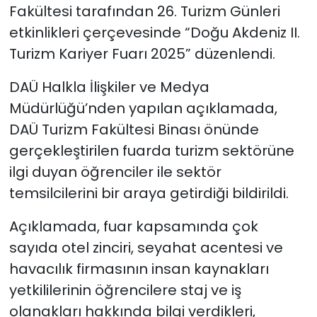
Fakültesi tarafından 26. Turizm Günleri
etkinlikleri çerçevesinde “Doğu Akdeniz II.
SAĞLIK
Turizm Kariyer Fuarı 2025” düzenlendi.
Spor
DAÜ Halkla İlişkiler ve Medya
Teknoloji
Müdürlüğü’nden yapılan açıklamada,
DAÜ Turizm Fakültesi Binası önünde
TÜRKiYE
gerçekleştirilen fuarda turizm sektörüne
ilgi duyan öğrenciler ile sektör
Video Galeri
temsilcilerini bir araya getirdiği bildirildi.
YAŞAM
Açıklamada, fuar kapsamında çok
sayıda otel zinciri, seyahat acentesi ve
Yazarlar
havacılık firmasının insan kaynakları
yetkililerinin öğrencilere staj ve iş
olanakları hakkında bilgi verdikleri,