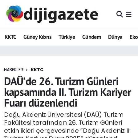
ADVERTORIAL
Hava Durumu
KKTC
Güney Kıbrıs
Türkiye
Gündem
Dünya
Ek
Dijigazete
Trafik Durumu
Dünya
Süper Lig Puan Durumu ve Fikstür
HABERLER
KKTC
Eğitim
Tüm Manşetler
DAÜ’de 26. Turizm Günleri
Ekonomi
Son Dakika Haberleri
kapsamında II. Turizm Kariyer
Fuarı düzenlendi
Foto Galeri
Haber Arşivi
Doğu Akdeniz Üniversitesi (DAÜ) Turizm
GEZİ
Fakültesi tarafından 26. Turizm Günleri
etkinlikleri çerçevesinde “Doğu Akdeniz II.
Güncel