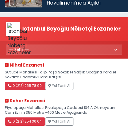
Havalimanı’nda Açıldı
İstanbul Beyoğlu Nöbetçi Eczaneler
Nihal Eczanesi
Sütlüce Mahallesi Talip Paşa Sokak 14 Sağlık Ocağına Paralel
Sokakta Bademlik Cami Karşısı
0 (212) 255 78 99
Yol Tarifi Al
Seher Eczanesi
Piyalepaşa Mahallesi Piyalepaşa Caddesi 104 A Okmeydanı
Cem Evinin 350 Metre -400 Metre Aşağısında
0 (212) 254 36 04
Yol Tarifi Al