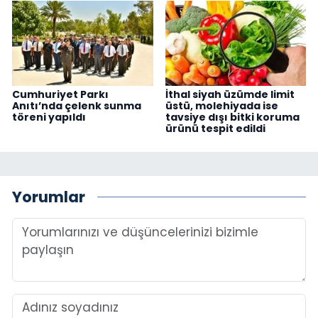
Cumhuriyet Parkı
İthal siyah üzümde limit
Anıtı’nda çelenk sunma
üstü, molehiyada ise
töreni yapıldı
tavsiye dışı bitki koruma
ürünü tespit edildi
Yorumlar